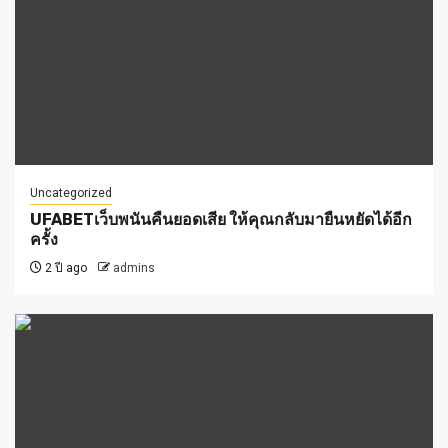
Uncategorized
UFABETเว็บพนันคืนยอดเสีย ให้คุณกลับมายืนหยัดได้อีก
ครั้ง
2 ปี ago
admins