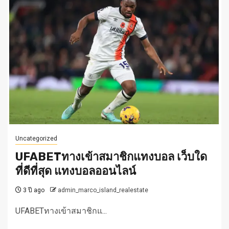
Uncategorized
UFABETทางเข้าสมาชิกแทงบอล เว็บใด
ที่ดีที่สุด แทงบอลออนไลน์
3 ปี ago
admin_marco_island_realestate
UFABETทางเข้าสมาชิกแ...