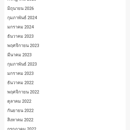
มิถุนายน 2026
กุมภาพันธ์ 2024
มกราคม 2024
ธันวาคม 2023
พฤศจิกายน 2023
มีนาคม 2023
กุมภาพันธ์ 2023
มกราคม 2023
ธันวาคม 2022
พฤศจิกายน 2022
ตุลาคม 2022
กันยายน 2022
สิงหาคม 2022
กรกฎาคม 2022