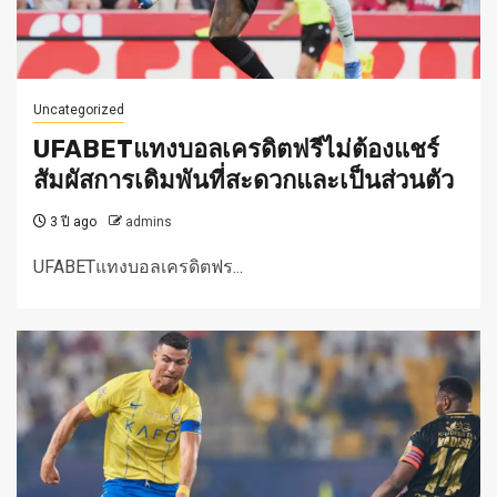
Uncategorized
UFABETแทงบอลเครดิตฟรีไม่ต้องแชร์
สัมผัสการเดิมพันที่สะดวกและเป็นส่วนตัว
3 ปี ago
admins
UFABETแทงบอลเครดิตฟร...