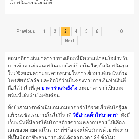
เว็บพนันออนไลน์ดีที่...
Posts
Previous
1
2
3
4
5
6
…
10
pagination
Next
สอนกติกาเล่นบาคาร่า ทางเลือกที่มีความน่าสนใจสำหรับ
การเข้ามาเล่นเกมพนันออนไลน์ด้วยในปัจจุบันนักพนันรุ่น
ใหม่ซึ่งชอบความสะดวกสบายในการเข้ามาเล่นพนันด้วย
โทรศัพท์มือถือ และถือได้ว่าเป็นช่องทางการเงินทำเงินที่
ถือได้ว่าไวที่สุด
บาคาร่าเล่นยังไง
เกมบาคาร่าก็เป็นเกม
พนันที่เล่นง่ายไม่ซับซ้อน
ทั้งยังสามารถดำเนินเกมเกมบาคาร่าได้รวดเร็วทันใจรู้ผล
แพ้ชนะชัดเจนภายในไม่กี่นาที
วิธีอ่านเค้าไพ่บาคาร่า
ทั้งมี
เว็บพนันที่มีการให้บริการด้วยความหลากหลาย ให้เลือก
เล่นของค่ายคาสิโนต่างๆที่พร้อมจะให้บริการด้วย ทีมงาน
ที่เป็นมืออาชีพสามารถเล่นได้ตลอดเวลา 24 ชั่วโมง