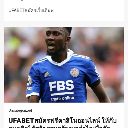
UFABETสมัครเว็บเดิมพ...
Uncategorized
UFABETสมัครฟรีคาสิโนออนไลน์ ให้กับ