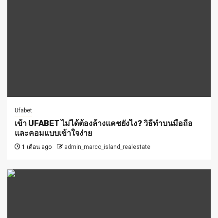
Ufabet
เข้า UFABET ไม่ได้ต้องล้างแคชยังไง? วิธีทำบนมือถือ
และคอมแบบเข้าใจง่าย
1 เดือน ago
admin_marco_island_realestate