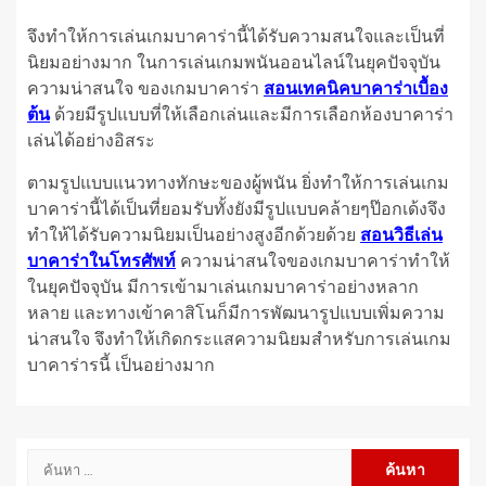
จึงทำให้การเล่นเกมบาคาร่านี้ได้รับความสนใจและเป็นที่
นิยมอย่างมาก ในการเล่นเกมพนันออนไลน์ในยุคปัจจุบัน
ความน่าสนใจ ของเกมบาคาร่า
สอนเทคนิคบาคาร่าเบื้อง
ต้น
ด้วยมีรูปแบบที่ให้เลือกเล่นและมีการเลือกห้องบาคาร่า
เล่นได้อย่างอิสระ
ตามรูปแบบแนวทางทักษะของผู้พนัน ยิ่งทำให้การเล่นเกม
บาคาร่านี้ได้เป็นที่ยอมรับทั้งยังมีรูปแบบคล้ายๆป๊อกเด้งจึง
ทำให้ได้รับความนิยมเป็นอย่างสูงอีกด้วย
ด้วย
สอนวิธีเล่น
บาคาร่าในโทรศัพท์
ความน่าสนใจของเกมบาคาร่าทำให้
ในยุคปัจจุบัน มีการเข้ามาเล่นเกมบาคาร่าอย่างหลาก
หลาย และทางเข้าคาสิโนก็มีการพัฒนารูปแบบเพิ่มความ
น่าสนใจ จึงทำให้เกิดกระแสความนิยมสำหรับการเล่นเกม
บาคาร่ารนี้ เป็นอย่างมาก
ค้นหา