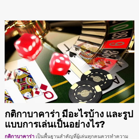
กติกาบาคาร่า มีอะไรบ้าง และรูป
แบบการเล่นเป็นอย่างไร?
กติกาบาคาร่า
เป็นพื้นฐานสำคัญที่ผู้เล่นทุกคนควรทำความ