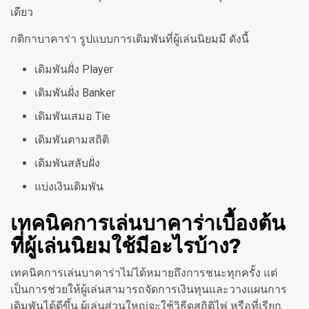
เดียว
กติกาบาคาร่า รูปแบบการเดิมพันที่ผู้เล่นนิยมมี ดังนี้
เดิมพันฝั่ง Player
เดิมพันฝั่ง Banker
เดิมพันเสมอ Tie
เดิมพันตามสถิติ
เดิมพันสลับฝั่ง
แบ่งเงินเดิมพัน
เทคนิคการเล่นบาคาร่าเบื้องต้น
ที่ผู้เล่นนิยมใช้มีอะไรบ้าง?
เทคนิคการเล่นบาคาร่าไม่ได้หมายถึงการชนะทุกครั้ง แต่
เป็นการช่วยให้ผู้เล่นสามารถจัดการเงินทุนและวางแผนการ
เดิมพันได้ดีขึ้น ผู้เล่นส่วนใหญ่จะใช้วิธีดูสถิติไพ่ หรือที่เรียก