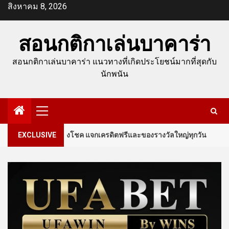
Skip
สิงหาคม 8, 2026
to
content
สอนกติกาเล่นบาคาร่า
สอนกติกาเล่นบาคาร่า แนวทางที่เกิดประโยชน์มากที่สุดกับ
นักพนัน
Primary
Menu
2
รมวงล้อเสี่ยงโชค แจกเครดิตฟรีและของรางวัลใหญ่ทุกวัน
EXCLUSIVE
เข้า