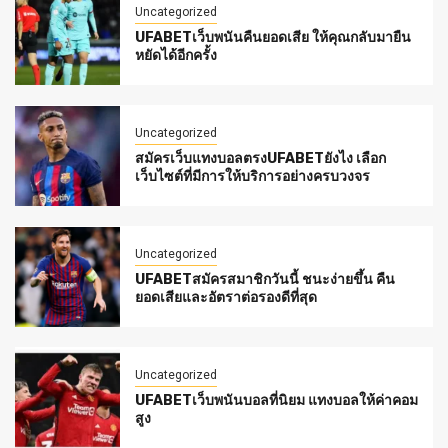
Uncategorized
UFABETเว็บพนันคืนยอดเสีย ให้คุณกลับมายืน
หยัดได้อีกครั้ง
Uncategorized
สมัครเว็บแทงบอลตรงUFABETยังไง เลือก
เว็บไซต์ที่มีการให้บริการอย่างครบวงจร
Uncategorized
UFABETสมัครสมาชิกวันนี้ ชนะง่ายขึ้น คืน
ยอดเสียและอัตราต่อรองดีที่สุด
Uncategorized
UFABETเว็บพนันบอลที่นิยม แทงบอลให้ค่าคอม
สูง