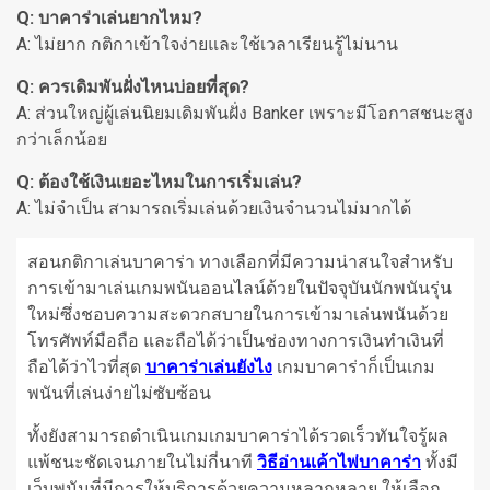
Q: บาคาร่าเล่นยากไหม?
A: ไม่ยาก กติกาเข้าใจง่ายและใช้เวลาเรียนรู้ไม่นาน
Q: ควรเดิมพันฝั่งไหนบ่อยที่สุด?
A: ส่วนใหญ่ผู้เล่นนิยมเดิมพันฝั่ง Banker เพราะมีโอกาสชนะสูง
กว่าเล็กน้อย
Q: ต้องใช้เงินเยอะไหมในการเริ่มเล่น?
A: ไม่จำเป็น สามารถเริ่มเล่นด้วยเงินจำนวนไม่มากได้
สอนกติกาเล่นบาคาร่า ทางเลือกที่มีความน่าสนใจสำหรับ
การเข้ามาเล่นเกมพนันออนไลน์ด้วยในปัจจุบันนักพนันรุ่น
ใหม่ซึ่งชอบความสะดวกสบายในการเข้ามาเล่นพนันด้วย
โทรศัพท์มือถือ และถือได้ว่าเป็นช่องทางการเงินทำเงินที่
ถือได้ว่าไวที่สุด
บาคาร่าเล่นยังไง
เกมบาคาร่าก็เป็นเกม
พนันที่เล่นง่ายไม่ซับซ้อน
ทั้งยังสามารถดำเนินเกมเกมบาคาร่าได้รวดเร็วทันใจรู้ผล
แพ้ชนะชัดเจนภายในไม่กี่นาที
วิธีอ่านเค้าไพ่บาคาร่า
ทั้งมี
เว็บพนันที่มีการให้บริการด้วยความหลากหลาย ให้เลือก