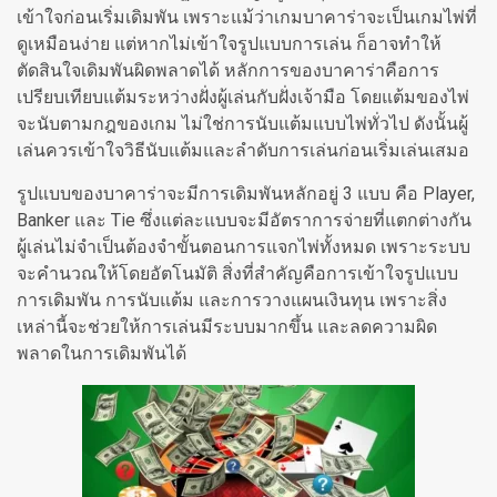
เข้าใจก่อนเริ่มเดิมพัน เพราะแม้ว่าเกมบาคาร่าจะเป็นเกมไพ่ที่
ดูเหมือนง่าย แต่หากไม่เข้าใจรูปแบบการเล่น ก็อาจทำให้
ตัดสินใจเดิมพันผิดพลาดได้ หลักการของบาคาร่าคือการ
เปรียบเทียบแต้มระหว่างฝั่งผู้เล่นกับฝั่งเจ้ามือ โดยแต้มของไพ่
จะนับตามกฎของเกม ไม่ใช่การนับแต้มแบบไพ่ทั่วไป ดังนั้นผู้
เล่นควรเข้าใจวิธีนับแต้มและลำดับการเล่นก่อนเริ่มเล่นเสมอ
รูปแบบของบาคาร่าจะมีการเดิมพันหลักอยู่ 3 แบบ คือ Player,
Banker และ Tie ซึ่งแต่ละแบบจะมีอัตราการจ่ายที่แตกต่างกัน
ผู้เล่นไม่จำเป็นต้องจำขั้นตอนการแจกไพ่ทั้งหมด เพราะระบบ
จะคำนวณให้โดยอัตโนมัติ สิ่งที่สำคัญคือการเข้าใจรูปแบบ
การเดิมพัน การนับแต้ม และการวางแผนเงินทุน เพราะสิ่ง
เหล่านี้จะช่วยให้การเล่นมีระบบมากขึ้น และลดความผิด
พลาดในการเดิมพันได้