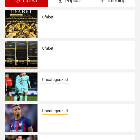
Latest
Popular
Trending
Ufabet
ufaสมัคร วันนี้ร่วมสนุกกิจกรรมวงล้อเสี่ยง
โชค แจกเครดิตฟรีและของรางวัลใหญ่ทุกวัน
Ufabet
เข้า UFABET ไม่ได้ต้องล้างแคชยังไง? วิธีทำ
บนมือถือและคอมแบบเข้าใจง่าย
Uncategorized
UFABETเว็บพนันคืนยอดเสีย ให้คุณกลับมายืน
หยัดได้อีกครั้ง
Uncategorized
สมัครเว็บแทงบอลตรงUFABETยังไง เลือก
เว็บไซต์ที่มีการให้บริการอย่างครบวงจร