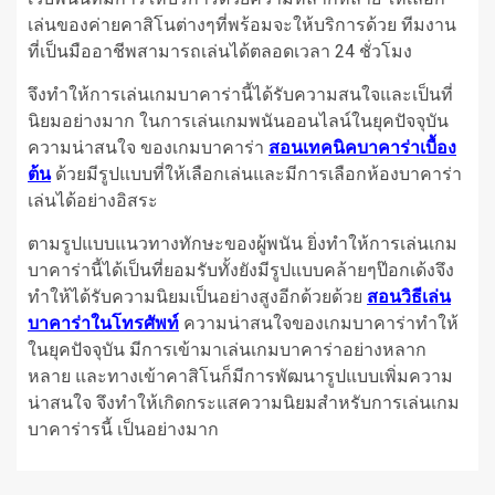
เล่นของค่ายคาสิโนต่างๆที่พร้อมจะให้บริการด้วย ทีมงาน
ที่เป็นมืออาชีพสามารถเล่นได้ตลอดเวลา 24 ชั่วโมง
จึงทำให้การเล่นเกมบาคาร่านี้ได้รับความสนใจและเป็นที่
นิยมอย่างมาก ในการเล่นเกมพนันออนไลน์ในยุคปัจจุบัน
ความน่าสนใจ ของเกมบาคาร่า
สอนเทคนิคบาคาร่าเบื้อง
ต้น
ด้วยมีรูปแบบที่ให้เลือกเล่นและมีการเลือกห้องบาคาร่า
เล่นได้อย่างอิสระ
ตามรูปแบบแนวทางทักษะของผู้พนัน ยิ่งทำให้การเล่นเกม
บาคาร่านี้ได้เป็นที่ยอมรับทั้งยังมีรูปแบบคล้ายๆป๊อกเด้งจึง
ทำให้ได้รับความนิยมเป็นอย่างสูงอีกด้วย
ด้วย
สอนวิธีเล่น
บาคาร่าในโทรศัพท์
ความน่าสนใจของเกมบาคาร่าทำให้
ในยุคปัจจุบัน มีการเข้ามาเล่นเกมบาคาร่าอย่างหลาก
หลาย และทางเข้าคาสิโนก็มีการพัฒนารูปแบบเพิ่มความ
น่าสนใจ จึงทำให้เกิดกระแสความนิยมสำหรับการเล่นเกม
บาคาร่ารนี้ เป็นอย่างมาก