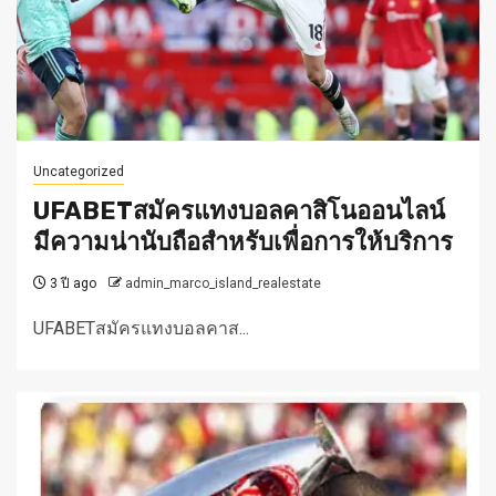
Uncategorized
UFABETสมัครแทงบอลคาสิโนออนไลน์
มีความน่านับถือสำหรับเพื่อการให้บริการ
3 ปี ago
admin_marco_island_realestate
UFABETสมัครแทงบอลคาส...