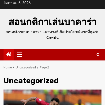
Skip
สิงหาคม 6, 2026
to
content
สอนกติกาเล่นบาคาร่า
สอนกติกาเล่นบาคาร่า แนวทางที่เกิดประโยชน์มากที่สุดกับ
นักพนัน
Primary
Menu
Home
Uncategorized
Page 2
Uncategorized