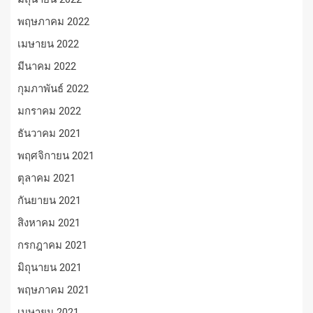
พฤษภาคม 2022
เมษายน 2022
มีนาคม 2022
กุมภาพันธ์ 2022
มกราคม 2022
ธันวาคม 2021
พฤศจิกายน 2021
ตุลาคม 2021
กันยายน 2021
สิงหาคม 2021
กรกฎาคม 2021
มิถุนายน 2021
พฤษภาคม 2021
เมษายน 2021