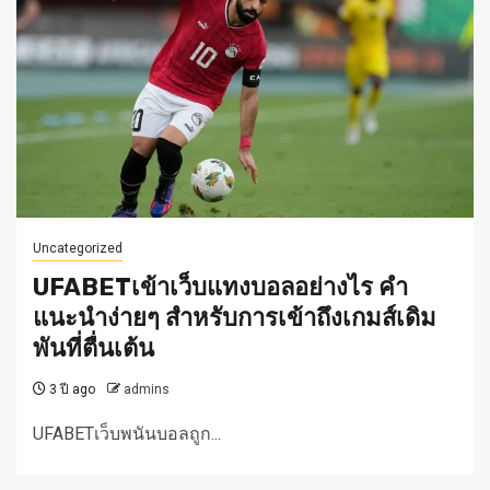
Uncategorized
UFABETเข้าเว็บแทงบอลอย่างไร คำ
แนะนำง่ายๆ สำหรับการเข้าถึงเกมส์เดิม
พันที่ตื่นเต้น
3 ปี ago
admins
UFABETเว็บพนันบอลถูก...