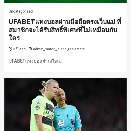
Uncategorized
UFABETแทงบอลผ่านมือถือตรงเว็บแม่ ที่
สมาชิกจะได้รับสิทธิ์พิเศษที่ไม่เหมือนกับ
ใคร
3 ปี ago
admin_marco_island_realestate
UFABETแทงบอลผ่านมือถ...