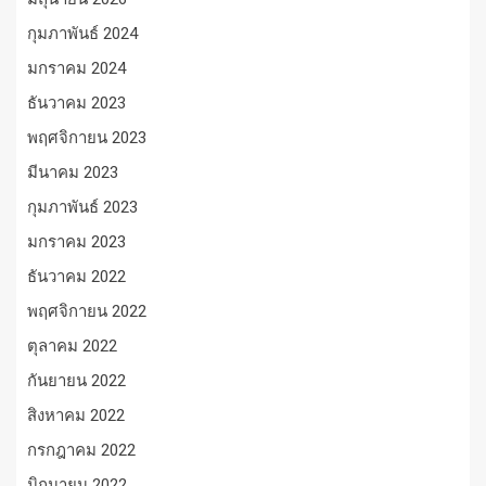
กุมภาพันธ์ 2024
มกราคม 2024
ธันวาคม 2023
พฤศจิกายน 2023
มีนาคม 2023
กุมภาพันธ์ 2023
มกราคม 2023
ธันวาคม 2022
พฤศจิกายน 2022
ตุลาคม 2022
กันยายน 2022
สิงหาคม 2022
กรกฎาคม 2022
มิถุนายน 2022