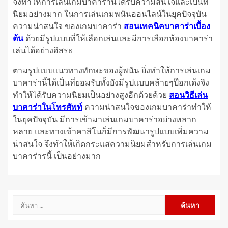
จึงทำให้การเล่นเกมบาคาร่านี้ได้รับความสนใจและเป็นที่
นิยมอย่างมาก ในการเล่นเกมพนันออนไลน์ในยุคปัจจุบัน
ความน่าสนใจ ของเกมบาคาร่า
สอนเทคนิคบาคาร่าเบื้อง
ต้น
ด้วยมีรูปแบบที่ให้เลือกเล่นและมีการเลือกห้องบาคาร่า
เล่นได้อย่างอิสระ
ตามรูปแบบแนวทางทักษะของผู้พนัน ยิ่งทำให้การเล่นเกม
บาคาร่านี้ได้เป็นที่ยอมรับทั้งยังมีรูปแบบคล้ายๆป๊อกเด้งจึง
ทำให้ได้รับความนิยมเป็นอย่างสูงอีกด้วย
ด้วย
สอนวิธีเล่น
บาคาร่าในโทรศัพท์
ความน่าสนใจของเกมบาคาร่าทำให้
ในยุคปัจจุบัน มีการเข้ามาเล่นเกมบาคาร่าอย่างหลาก
หลาย และทางเข้าคาสิโนก็มีการพัฒนารูปแบบเพิ่มความ
น่าสนใจ จึงทำให้เกิดกระแสความนิยมสำหรับการเล่นเกม
บาคาร่ารนี้ เป็นอย่างมาก
ค้นหา
สำหรับ: