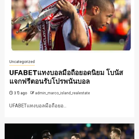
Uncategorized
UFABETแทงบอลมือถือยอดนิยม โบนัส
แจกฟรีตอนรับโปรพนันบอล
3 ปี ago
admin_marco_island_realestate
UFABETแทงบอลมือถือยอ...