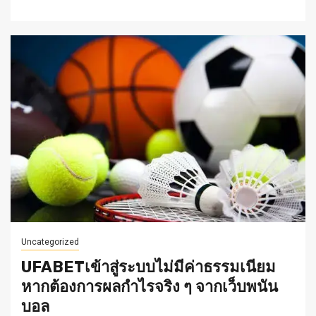
Uncategorized
UFABETเข้าสู่ระบบไม่มีค่าธรรมเนียม
หากต้องการผลกำไรจริง ๆ จากเว็บพนัน
บอล