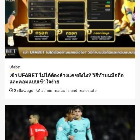
Ufabet
เข้า UFABET ไม่ได้ต้องล้างแคชยังไง? วิธีทำบนมือถือ
และคอมแบบเข้าใจง่าย
2 เดือน ago
admin_marco_island_realestate