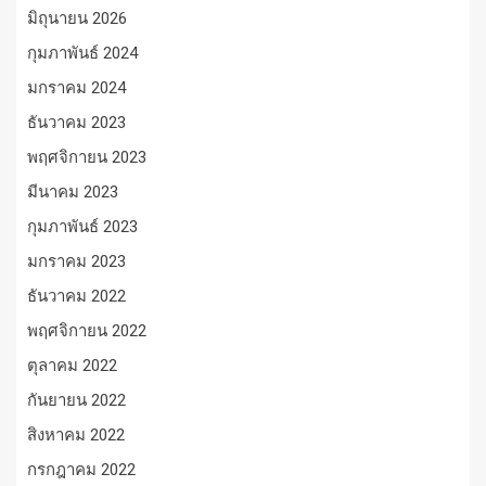
มิถุนายน 2026
กุมภาพันธ์ 2024
มกราคม 2024
ธันวาคม 2023
พฤศจิกายน 2023
มีนาคม 2023
กุมภาพันธ์ 2023
มกราคม 2023
ธันวาคม 2022
พฤศจิกายน 2022
ตุลาคม 2022
กันยายน 2022
สิงหาคม 2022
กรกฎาคม 2022