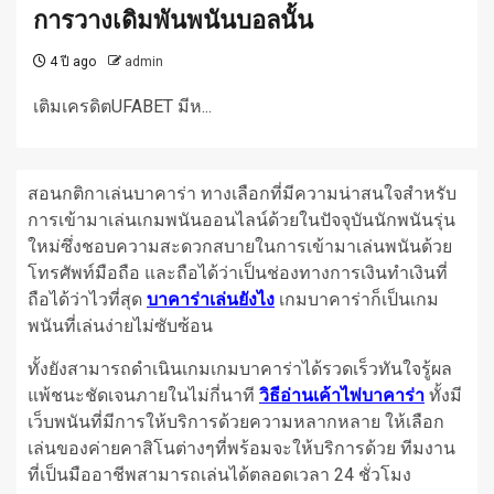
การวางเดิมพันพนันบอลนั้น
4 ปี ago
admin
เติมเครดิตUFABET มีห...
สอนกติกาเล่นบาคาร่า ทางเลือกที่มีความน่าสนใจสำหรับ
การเข้ามาเล่นเกมพนันออนไลน์ด้วยในปัจจุบันนักพนันรุ่น
ใหม่ซึ่งชอบความสะดวกสบายในการเข้ามาเล่นพนันด้วย
โทรศัพท์มือถือ และถือได้ว่าเป็นช่องทางการเงินทำเงินที่
ถือได้ว่าไวที่สุด
บาคาร่าเล่นยังไง
เกมบาคาร่าก็เป็นเกม
พนันที่เล่นง่ายไม่ซับซ้อน
ทั้งยังสามารถดำเนินเกมเกมบาคาร่าได้รวดเร็วทันใจรู้ผล
แพ้ชนะชัดเจนภายในไม่กี่นาที
วิธีอ่านเค้าไพ่บาคาร่า
ทั้งมี
เว็บพนันที่มีการให้บริการด้วยความหลากหลาย ให้เลือก
เล่นของค่ายคาสิโนต่างๆที่พร้อมจะให้บริการด้วย ทีมงาน
ที่เป็นมืออาชีพสามารถเล่นได้ตลอดเวลา 24 ชั่วโมง