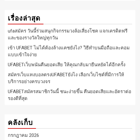
เรื่องล่าสุด
ufaสมัคร วันนี้ร่วมสนุกกิจกรรมวงล้อเสี่ยงโชค แจกเครดิตฟรี
และของรางวัลใหญ่ทุกวัน
เข้า UFABET ไม่ได้ต้องล้างแคชยังไง? วิธีทำบนมือถือและคอม
แบบเข้าใจง่าย
UFABETเว็บพนันคืนยอดเสีย ให้คุณกลับมายืนหยัดได้อีกครั้ง
สมัครเว็บแทงบอลตรงUFABETยังไง เลือกเว็บไซต์ที่มีการให้
บริการอย่างครบวงจร
UFABETสมัครสมาชิกวันนี้ ชนะง่ายขึ้น คืนยอดเสียและอัตราต่อ
รองดีที่สุด
คลังเก็บ
กรกฎาคม 2026