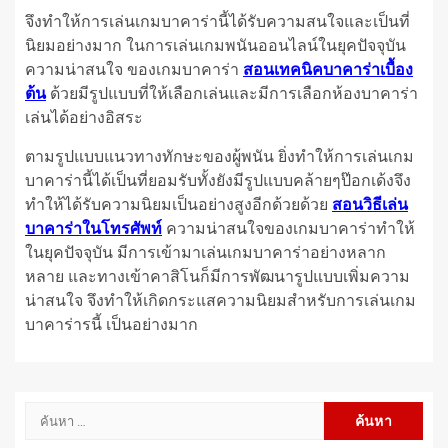
จึงทำให้การเล่นเกมบาคาร่านี้ได้รับความสนใจและเป็นที่
นิยมอย่างมาก ในการเล่นเกมพนันออนไลน์ในยุคปัจจุบัน
ความน่าสนใจ ของเกมบาคาร่า
สอนเทคนิคบาคาร่าเบื้อง
ต้น
ด้วยมีรูปแบบที่ให้เลือกเล่นและมีการเลือกห้องบาคาร่า
เล่นได้อย่างอิสระ
ตามรูปแบบแนวทางทักษะของผู้พนัน ยิ่งทำให้การเล่นเกม
บาคาร่านี้ได้เป็นที่ยอมรับทั้งยังมีรูปแบบคล้ายๆป๊อกเด้งจึง
ทำให้ได้รับความนิยมเป็นอย่างสูงอีกด้วย
ด้วย
สอนวิธีเล่น
บาคาร่าในโทรศัพท์
ความน่าสนใจของเกมบาคาร่าทำให้
ในยุคปัจจุบัน มีการเข้ามาเล่นเกมบาคาร่าอย่างหลาก
หลาย และทางเข้าคาสิโนก็มีการพัฒนารูปแบบเพิ่มความ
น่าสนใจ จึงทำให้เกิดกระแสความนิยมสำหรับการเล่นเกม
บาคาร่ารนี้ เป็นอย่างมาก
ค้นหา
สำหรับ: