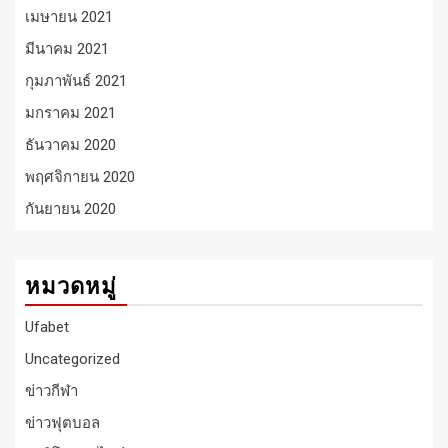
เมษายน 2021
มีนาคม 2021
กุมภาพันธ์ 2021
มกราคม 2021
ธันวาคม 2020
พฤศจิกายน 2020
กันยายน 2020
หมวดหมู่
Ufabet
Uncategorized
ข่าวกีฬา
ข่าวฟุตบอล