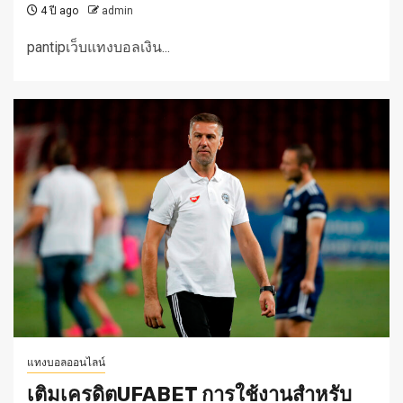
4 ปี ago
admin
pantipเว็บแทงบอลเงิน...
แทงบอลออนไลน์
เติมเครดิตUFABET การใช้งานสำหรับ