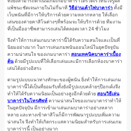
ทั้งยังสามารถดำเนินเกมเกมบาคาร่าได้รวดเร็วทันใจรู้ผล
แพ้ชนะชัดเจนภายในไม่กี่นาที
วิธีอ่านเค้าไพ่บาคาร่า
ทั้งมี
เว็บพนันที่มีการให้บริการด้วยความหลากหลาย ให้เลือก
เล่นของค่ายคาสิโนต่างๆที่พร้อมจะให้บริการด้วย ทีมงาน
ที่เป็นมืออาชีพสามารถเล่นได้ตลอดเวลา 24 ชั่วโมง
จึงทำให้การเล่นเกมบาคาร่านี้ได้รับความสนใจและเป็นที่
นิยมอย่างมาก ในการเล่นเกมพนันออนไลน์ในยุคปัจจุบัน
ความน่าสนใจ ของเกมบาคาร่า
สอนเทคนิคบาคาร่าเบื้อง
ต้น
ด้วยมีรูปแบบที่ให้เลือกเล่นและมีการเลือกห้องบาคาร่า
เล่นได้อย่างอิสระ
ตามรูปแบบแนวทางทักษะของผู้พนัน ยิ่งทำให้การเล่นเกม
บาคาร่านี้ได้เป็นที่ยอมรับทั้งยังมีรูปแบบคล้ายๆป๊อกเด้งจึง
ทำให้ได้รับความนิยมเป็นอย่างสูงอีกด้วย
ด้วย
สอนวิธีเล่น
บาคาร่าในโทรศัพท์
ความน่าสนใจของเกมบาคาร่าทำให้
ในยุคปัจจุบัน มีการเข้ามาเล่นเกมบาคาร่าอย่างหลาก
หลาย และทางเข้าคาสิโนก็มีการพัฒนารูปแบบเพิ่มความ
น่าสนใจ จึงทำให้เกิดกระแสความนิยมสำหรับการเล่นเกม
บาคาร่ารนี้ เป็นอย่างมาก