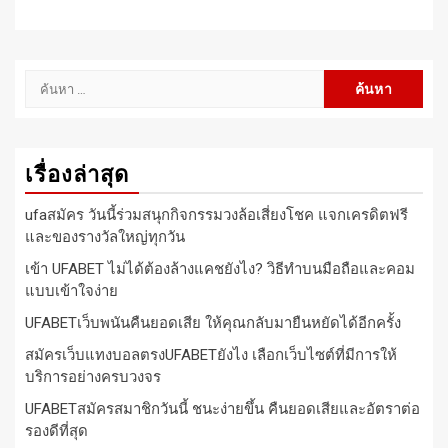
ค้นหา
สำหรับ:
เรื่องล่าสุด
ufaสมัคร วันนี้ร่วมสนุกกิจกรรมวงล้อเสี่ยงโชค แจกเครดิตฟรี
และของรางวัลใหญ่ทุกวัน
เข้า UFABET ไม่ได้ต้องล้างแคชยังไง? วิธีทำบนมือถือและคอม
แบบเข้าใจง่าย
UFABETเว็บพนันคืนยอดเสีย ให้คุณกลับมายืนหยัดได้อีกครั้ง
สมัครเว็บแทงบอลตรงUFABETยังไง เลือกเว็บไซต์ที่มีการให้
บริการอย่างครบวงจร
UFABETสมัครสมาชิกวันนี้ ชนะง่ายขึ้น คืนยอดเสียและอัตราต่อ
รองดีที่สุด