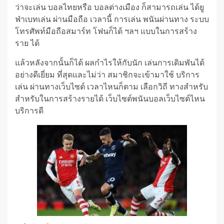
ว่าจะเล่น บอลไทยหรือ บอลต่างเมือง ก็สามารถเล่น ได้ยู
ฟ่าเบทเล่น ผ่านมือถือ เวลานี้ การเล่น พนันผ่านทาง ระบบ
โทรศัพท์มือถือสมาร์ท โฟนก็ได้ ฯลฯ แบบในการสร้าง
ราย ได้
แล้วหลังจากนั้นก็ได้ ผลกำไรให้กับนัก เล่นการเดิมพันได้
อย่างดีเยี่ยม ที่สุดและไม่ว่า สมาชิกจะเข้ามาใช้ บริการ
เล่น ผ่านทางเว็บไซต์ เวลาไหนก็ตาม เลือกวิถี ทางสำหรับ
สำหรับในการสร้างรายได้ เว็บไซต์พนันบอลเว็บไซต์ไหน
บริการดี