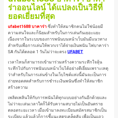
ร่าออนไลน์ ได้แปลงเป็นวิธีที่
ยอดเยี่ยมที่สุด
ufabet1688 บาคาร่า
ซึ่งทำให้สมาชิกคนไม่ใช่น้อยมี
ความสนใจและก็นิยมสำหรับในการเล่นกันเยอะแยะ
เนื่องจากในระบบของการพนันบนหน้าเว็บมันมีแนวทาง
สำหรับเพื่อการเล่นให้พวกเราได้จ่ายเงินพนัน ไพ่บาคาร่า
SA กันได้ตลอด 1 วันไม่ว่าจะตรง
UFABET
เวลาไหนก็สามารถเข้ามาร่วมสร้างความระทึกใจลุ้น
ระทึกไปกับการพนันบนหน้าเว็บได้อย่างดีเยี่ยมเพราะเหตุ
ว่าสำหรับในการเล่นข้างในเว็บไซต์แห่งนี้มันจะเป็นการ
ถ่ายทอดสดสำหรับการชำระเงินพนันซึ่งทำให้สมาชิก
สร้างความ
เพลิดเพลินให้กับการพนันได้ทุกแบบอย่างกันอีกด้วยและ
ไม่ว่าจะเล่นเวลาใดก็ได้รับความสบายไม่เป็นอันตราย
ตลอดระยะเวลา เมื่อเข้ามาลงทะเบียนสมัครสมาชิกเป็น
ระเบียบ แล้วแล้วก็การชี้แนะสูตรเคล็ดลับ เพื่อเป็นแถว