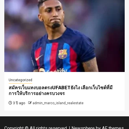
Uncategorized
สมัครเว็บแทงบอลตรงUFABETยังไง เลือกเว็บไซต์ที่มี
การให้บริการอย่างครบวงจร
3 ปี ago
admin_marco_island_realestate
Copyright © All rights reserved.
|
Newsphere
by AF themes.