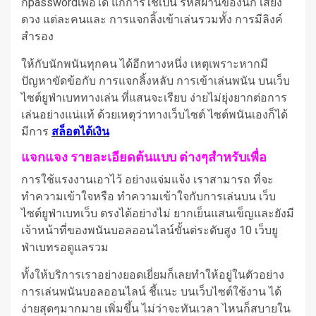
ก็passwordเพื่อได้ แก่การใช้เป็น รหัสผ่านของนัก เสี่ยง
ดวง แต่ละคนและ การแจกลิ้งเข้าเล่นรวมทั้ง การมีลิงค์
สำรอง
ให้กับนักพนันทุกคน ได้อีกทางหนึ่ง เหตุเพราะหากมี
ปัญหาขัดข้อกับ การแจกลิ้งหลับ การเข้าเล่นพนัน บนเว็บ
ไซต์ยูฟ่าเบททางเล่น ที่แสนจะเรียบ ง่ายไม่ยุ่งยากต่อการ
เล่นอย่างแน่แท้ ด้วยเหตุว่าทางเว็บไซต์ ไซต์พนันเองก็ได้
มีการ
สล็อตได้เงิน
แจกแจง รายละเอียดต้นแบบ ต่างๆสำหรับเพื่อ
การใช้แรงงานเอาไว้ อย่างแจ่มแจ้ง เราสามารถ ที่จะ
ทำความเข้าใจหรือ ทำความเข้าใจกับการเล่นบน เว็บ
ไซต์ยูฟ่าเบทเว็บ ตรงได้อย่างไม่ ยากเย็นแสนเข็ญและยังมี
เจ้าหน้าที่ของพนันบอลออนไลน์ขั้นต่ระดับสูง 10 เว็บยู
ฟ่าเบทรอดูแลรวม
ทั้งให้บริการเราอย่างยอดเยี่ยมก็เลยทำให้อยู่ในตัวอย่าง
การเล่นพนันบอลออนไลน์ ชี้แนะ บนเว็บไซต์ใช้งาน ได้
ง่ายสุดๆมากมาย เพิ่มขึ้น ไม่ว่าจะทันเวลา ไหนก็สบายใน