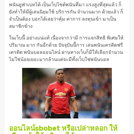
พนันยูฟ่าเบทได้ เป็นเว็บไซต์พนันที่มา แรงสูงที่สุดแล้ว ก็
ยังทำให้มีผู้เล่นนิยมใช้ บริการกัน จำนวนมาก ด้วยแล้ว ก็
จำเป็นต้อง บอกได้เลยว่าคุ้ม ค่าการ ลงทุนเข้า มาเป็น
สมาชิกข้าง
ในเว็บนี้ อย่างแน่แท้ เนื่องจากว่ามี การแจกสิทธิ พิเศษให้
ปริมาณ มาก กันอีกด้วย ปัจจุบันนี้การ เล่นพนันเครดิตฟรี
เครดิต พนันบอลออนไลน์ ผ่านทางเว็บก็มีให้เลือกจำนวน
ไม่ใช่น้อยเยอะมากล้วนแต่จะมีทั้งเว็บใช่พนันบอล
ออนไลน์sbobet หรือเปล่าหลอก ให้