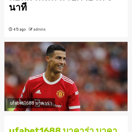
นาที
4 ปี ago
admins
ufabet1688 บาคาร่า
ufabet1688 บาคาร่า บาคา