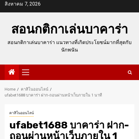
Skip
สิงหาคม 7, 2026
to
content
สอนกติกาเล่นบาคาร่า
สอนกติกาเล่นบาคาร่า แนวทางที่เกิดประโยชน์มากที่สุดกับ
นักพนัน
Primary
Menu
Home
คาสิโนออนไลน์
ufabet1688 บาคาร่า ฝาก-ถอนผ่านหน้าเว็บภายใน 1 นาที
คาสิโนออนไลน์
ufabet1688 บาคาร่า ฝาก-
ถอนผ่านหน้าเว็บภายใน 1