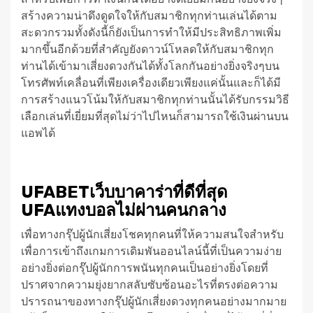
สร้างความน่าดึงดูดใจให้กับสมาชิกทุกท่านเล่นได้ตาม
สะดวกรวมทั้งดังนี้ก็ยังเป็นการทำให้มีประสิทธิภาพเพิ่ม
มากขึ้นอีกด้วยที่สำคัญยังดาวน์โหลดให้กับสมาชิกทุก
ท่านได้เข้ามาเสี่ยงดวงกันได้ทั้งโลกกันอย่างยิ่งจริงๆบน
โทรศัพท์เคลื่อนที่เพียงเครื่องเดียวเพียงแค่นั้นและก็ได้มี
การสร้างแนวโน้มให้กับสมาชิกทุกท่านนั้นได้รับกรรมวิธี
เลือกเล่นที่เยี่ยมที่สุดไม่ว่าไปไหนก็สามารถใช้เงินผ่านบน
แอพได้
UFABETเว็บบาคาร่าที่ดีที่สุด
UFAแทงบอลไม่ผ่านคนกลาง
เพื่อทางกรุ๊ปผู้นักเสี่ยงโชคทุกคนที่ให้ความสนใจสำหรับ
เพื่อการเข้าถึงเกมการเดิมพันออนไลน์นี้ที่เป็นความง่าย
อย่างยิ่งต่อกรุ๊ปผู้นักการพนันทุกคนเป็นอย่างยิ่งโดยที่
ปราศจากความยุ่งยากสลับซับซ้อนอะไรที่ตรงต่อความ
ปรารถนาของทางกรุ๊ปผู้นักเสี่ยงดวงทุกคนอย่างมากมาย