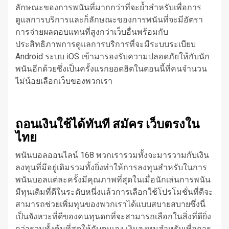
ลักษณะของการพนันที่มากกว่าที่จะย้ำสำหรับเพื่อการ
ดูแลการบริการและก็ลักษณะของการพนันที่จะมีอัตรา
การจ่ายผลตอบแทนที่สูงกว่าเว็บอื่นพร้อมกับ
ประสิทธิภาพการดูแลการบริการที่จะมีระบบระเบียบ
Android ระบบ iOS เข้ามารองรับความปลอดภัยให้กับนัก
พนันอีกด้วยซึ่งเป็นครั้งแรกยอดฮิตในตอนนี้ที่คนจำนวน
ไม่น้อยเลือกเว็บของพวกเรา
ถอนเงินใช้ได้ทันที สมัคร เว็บตรงใน
ไทย
พนันบอลออนไลน์ 168 พวกเรารวมทั้งจะมารวามกับเงิน
ลงทุนที่มีอยู่เดิมรวมทั้งยิ่งทำให้การลงทุนสำหรับในการ
พนันบอลแต่ละครั้งมีคุณภาพที่สุดในเมื่อนักเล่นการพนัน
มีทุนเดิมที่ดีในระดับหนึ่งแล้วการเลือกใช้โปรโมชั่นที่ดีจะ
สามารถช่วยเพิ่มทุนของพวกเราได้แบบสบายสบายซึ่งนี่
เป็นจังหวะที่ดีของคนทุนดกที่จะสามารถเลือกในสิ่งที่ดียิ่ง
กว่ารวมทั้งคุ้มที่สุดให้กับตนเอง เงินลงทุนสำหรับเพื่อการ