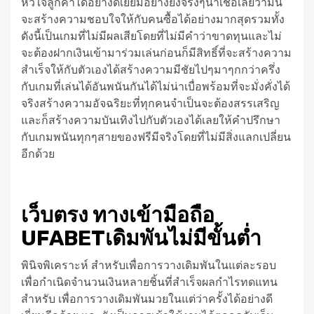
หัวใจลูกค้าได้อย่างดีเยี่ยมอย่างยิ่งจริงๆน่าเชื่อเลยว่ามัน
จะสร้างความชอบใจให้กับคนซื้อได้อย่างมากสุดรวมทั้ง
ดังนี้เป็นเกมที่ไม่มีผลเสียโดยที่ไม่มีคำว่าขาดทุนและไม่
จะต้องฝากเงินเข้ามาร่วมเล่นก่อนก็มีสิทธิ์ที่จะสร้างความ
สำเร็จให้กับตัวเองได้สร้างความมีชัยไปๆมาๆกกว่าครึ่ง
กับเกมที่เล่นได้อันพนันกันได้ไม่น่าเบื่อพร้อมที่จะมั่งคั่งได้
จริงสร้างความอัจฉริยะที่ทุกคนจำเป็นจะต้องสรรเสริญ
และก็สร้างความบันเทิงไปกับตัวเองได้เลยให้คำปรึกษา
กับเกมพนันทุกๆสายของฟรีมีจริงโดยที่ไม่มีสิ่งแลกเปลี่ยน
อีกด้วย
เว็บตรง ทางเข้ามือถือ
UFABETเดิมพันไม่มีขั้นต่ำ
พินิจพิเคราะห์ สำหรับเพื่อการวางเดิมพันในแต่ละรอบ
เพื่อกำเนิดจำนวนเงินหลายชิ้นที่สำเร็จผลกำไรทดแทน
สำหรับ เพื่อการวางเดิมพันมวยในแต่ว่าครั้งได้อย่างดี