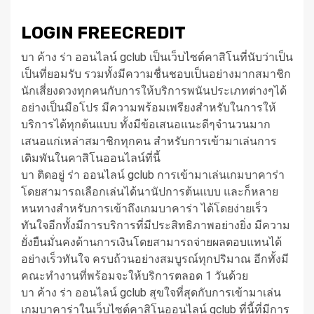
LOGIN FREECREDIT
บา ค้าง ร่า ออนไลน์ gclub เป็นเว็บไซต์คาสิโนที่นับว่าเป็น
เป็นที่ยอมรับ รวมทั้งมีความชื่นชอบเป็นอย่างมากสมาชิก
นักเสี่ยงดวงทุกคนกับการให้บริการพนันประเภทต่างๆได้
อย่างเป็นมือโปร มีความพร้อมเพรียงสำหรับในการให้
บริการได้ทุกต้นแบบ ทั้งมีข้อเสนอแนะดีๆจำนวนมาก
เสนอแก่เหล่าสมาชิกทุกคน สำหรับการเข้ามาเล่นการ
เดิมพันในคาสิโนออนไลน์ที่นี้
บา ติดอยู่ ร่า ออนไลน์ gclub การเข้ามาเล่นเกมบาคาร่า
โดยสามารถเลือกเล่นได้นานัปการต้นแบบ และก็หลาย
หนทางสำหรับการเข้าถึงเกมบาคาร่า ได้โดยง่ายเร็ว
ทันใจอีกทั้งมีการบริการที่มีประสิทธิภาพอย่างยิ่ง มีความ
ยั่งยืนมั่นคงด้านการเงินโดยสามารถจ่ายผลตอบแทนได้
อย่างเร็วทันใจ ครบถ้วนอย่างสมบูรณ์ทุกปริมาณ อีกทั้งมี
คณะทำงานที่พร้อมจะให้บริการตลอด 1 วันด้วย
บา ค้าง ร่า ออนไลน์ gclub สุขใจที่สุดกับการเข้ามาเล่น
เกมบาคาร่าในเว็บไซต์คาสิโนออนไลน์ gclub ที่นี้ที่มีการ