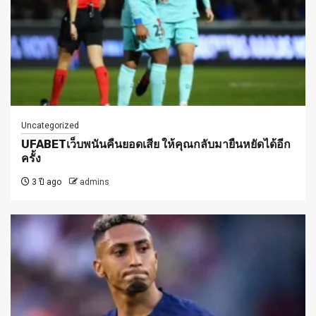
Uncategorized
UFABETเว็บพนันคืนยอดเสีย ให้คุณกลับมายืนหยัดได้อีก
ครั้ง
3 ปี ago
admins