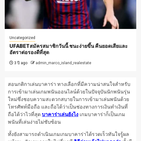
Uncategorized
UFABETสมัครสมาชิกวันนี้ ชนะง่ายขึ้น คืนยอดเสียและ
อัตราต่อรองดีที่สุด
3 ปี ago
admin_marco_island_realestate
สอนกติกาเล่นบาคาร่า ทางเลือกที่มีความน่าสนใจสำหรับ
การเข้ามาเล่นเกมพนันออนไลน์ด้วยในปัจจุบันนักพนันรุ่น
ใหม่ซึ่งชอบความสะดวกสบายในการเข้ามาเล่นพนันด้วย
โทรศัพท์มือถือ และถือได้ว่าเป็นช่องทางการเงินทำเงินที่
ถือได้ว่าไวที่สุด
บาคาร่าเล่นยังไง
เกมบาคาร่าก็เป็นเกม
พนันที่เล่นง่ายไม่ซับซ้อน
ทั้งยังสามารถดำเนินเกมเกมบาคาร่าได้รวดเร็วทันใจรู้ผล