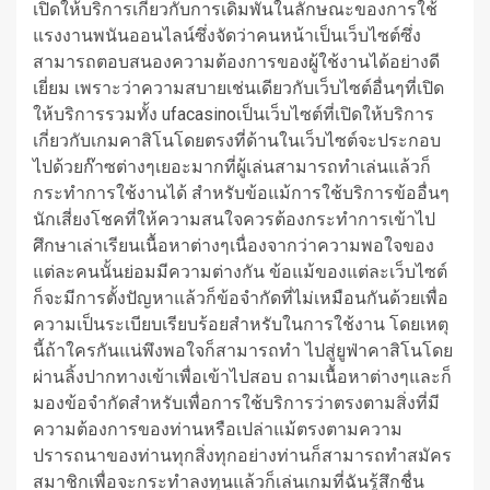
เปิดให้บริการเกี่ยวกับการเดิมพันในลักษณะของการใช้
แรงงานพนันออนไลน์ซึ่งจัดว่าคนหน้าเป็นเว็บไซต์ซึ่ง
สามารถตอบสนองความต้องการของผู้ใช้งานได้อย่างดี
เยี่ยม เพราะว่าความสบายเช่นเดียวกับเว็บไซต์อื่นๆที่เปิด
ให้บริการรวมทั้ง ufacasinoเป็นเว็บไซต์ที่เปิดให้บริการ
เกี่ยวกับเกมคาสิโนโดยตรงที่ด้านในเว็บไซต์จะประกอบ
ไปด้วยก๊าซต่างๆเยอะมากที่ผู้เล่นสามารถทำเล่นแล้วก็
กระทำการใช้งานได้ สำหรับข้อแม้การใช้บริการข้ออื่นๆ
นักเสี่ยงโชคที่ให้ความสนใจควรต้องกระทำการเข้าไป
ศึกษาเล่าเรียนเนื้อหาต่างๆเนื่องจากว่าความพอใจของ
แต่ละคนนั้นย่อมมีความต่างกัน ข้อแม้ของแต่ละเว็บไซต์
ก็จะมีการตั้งปัญหาแล้วก็ข้อจำกัดที่ไม่เหมือนกันด้วยเพื่อ
ความเป็นระเบียบเรียบร้อยสำหรับในการใช้งาน โดยเหตุ
นี้ถ้าใครกันแน่พึงพอใจก็สามารถทำ ไปสู่ยูฟ่าคาสิโนโดย
ผ่านลิ้งปากทางเข้าเพื่อเข้าไปสอบ ถามเนื้อหาต่างๆและก็
มองข้อจำกัดสำหรับเพื่อการใช้บริการว่าตรงตามสิ่งที่มี
ความต้องการของท่านหรือเปล่าแม้ตรงตามความ
ปรารถนาของท่านทุกสิ่งทุกอย่างท่านก็สามารถทำสมัคร
สมาชิกเพื่อจะกระทำลงทุนแล้วก็เล่นเกมที่ฉันรู้สึกชื่น