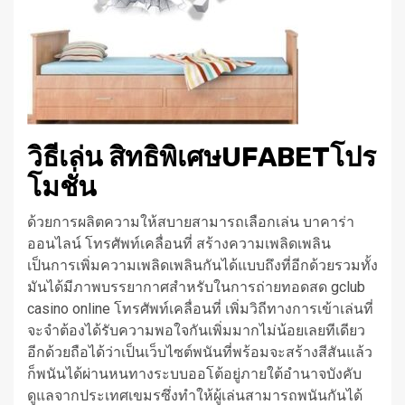
วิธีเล่น สิทธิพิเศษUFABETโปร
โมชั่น
ด้วยการผลิตความให้สบายสามารถเลือกเล่น บาคาร่า
ออนไลน์ โทรศัพท์เคลื่อนที่ สร้างความเพลิดเพลิน
เป็นการเพิ่มความเพลิดเพลินกันได้แบบถึงที่อีกด้วยรวมทั้ง
มันได้มีภาพบรรยากาศสำหรับในการถ่ายทอดสด gclub
casino online โทรศัพท์เคลื่อนที่ เพิ่มวิถีทางการเข้าเล่นที่
จะจำต้องได้รับความพอใจกันเพิ่มมากไม่น้อยเลยทีเดียว
อีกด้วยถือได้ว่าเป็นเว็บไซต์พนันที่พร้อมจะสร้างสีสันแล้ว
ก็พนันได้ผ่านหนทางระบบออโต้อยู่ภายใต้อำนาจบังคับ
ดูแลจากประเทศเขมรซึ่งทำให้ผู้เล่นสามารถพนันกันได้