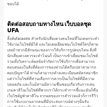
ชอบได้
ติดต่อสอบถามทางไหน เว็บบอลชุด
UFA
ลิ้งค์ufacasino สำหรับนักเสี่ยงดวงคนใหม่ที่ไม่เคยกระทำ
ใช้งานเว็บไซต์มิได้ และไม่เคยเยี่ยมชมเว็บไซต์ใดๆก็ตาม
เลยถ้าหากมีลักษณะของการให้บริการรูปดบบไหน สิ่งที่
นักเสี่ยงดวงควรจะทำโน่นก็ เป็นการเข้าเยี่ยมชมเว็บไซต์
รวมทั้งวิเคราะห์ผลข้อจำกัดการใช้บริการเพื่อสามารถ
ตอบสนองในสิ่งที่ต้องการของท่านได้หรือเปล่าสามารถ
ตอบปัญหาได้ ท่านก็สามารถทำลงทะเบียนสมัครสมาชิก
แต่ว่าเว็บไซต์ที่ท่านเลือกการควรเป็นเว็บไซต์ที่มีความ
ปลอดภัย และก็แม้ท่านมีความชื่นชอบเกี่ยวกับการเล่น
เกมคาสิโนเว็บไซต์ที่พวกเราได้กระทำการชี้แนะมันก็คือ
เว็บไซต์ยูฟ่าคาสิโน จากผลของการสำรวจแล้วก็การรีวิว
การใช้แรงงานจากคนที่มีประสบการณ์ต่างๆนั้นรับ