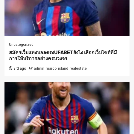
Uncategorized
สมัครเว็บแทงบอลตรงUFABETยังไง เลือกเว็บไซต์ที่มี
การให้บริการอย่างครบวงจร
3 ปี ago
admin_marco_island_realestate