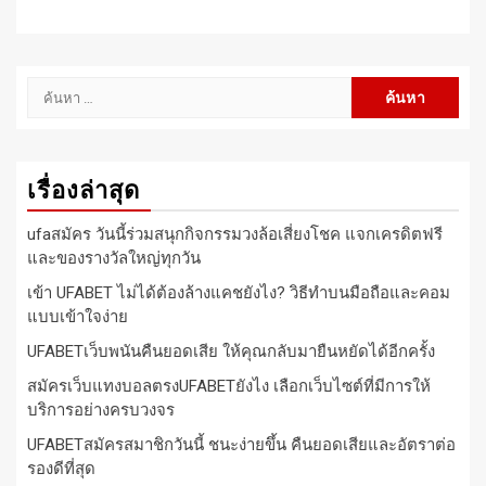
ค้นหา
สำหรับ:
เรื่องล่าสุด
ufaสมัคร วันนี้ร่วมสนุกกิจกรรมวงล้อเสี่ยงโชค แจกเครดิตฟรี
และของรางวัลใหญ่ทุกวัน
เข้า UFABET ไม่ได้ต้องล้างแคชยังไง? วิธีทำบนมือถือและคอม
แบบเข้าใจง่าย
UFABETเว็บพนันคืนยอดเสีย ให้คุณกลับมายืนหยัดได้อีกครั้ง
สมัครเว็บแทงบอลตรงUFABETยังไง เลือกเว็บไซต์ที่มีการให้
บริการอย่างครบวงจร
UFABETสมัครสมาชิกวันนี้ ชนะง่ายขึ้น คืนยอดเสียและอัตราต่อ
รองดีที่สุด