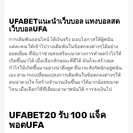
UFABETแนะนำเว็บบอล แทงบอลสด
เว็บบอลUFA
การเดิมพันออนไลน์ ได้เงินจริง มอบโอกาสให้ผู้พนัน
แต่ละคน ได้เข้าไปวางเดิมพันในข้อตกลงต่างๆได้อย่าง
ยอดเยี่ยม ที่นับว่าช่วยส่งเสริมแนวทางการทำผลกำไรให้
เกิดขึ้นมาได้ เมื่อเลือกลักษณะที่ดีได้ มันก็จะสร้างผล
กำไรให้เกิดขึ้นมาอย่างน่าดึงดูด ที่น่าจะสังกัดนักอยู่พนัน
เอง สามารถเปลี่ยนแปลงการเดิมพันในข้อตกลงต่างๆให้
สนน่าดวงใจ ก็สร้างจำนวนเงินขึ้นมาได้มากน้อยขนาด
ไหน เมื่อเลือกวิธีที่เยี่ยมเอามาพนันได้ การลงเงินไป
UFABET20 รับ 100 แจ็ค
พอตUFA