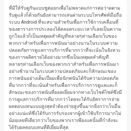
ที่มีให้รับดูกันแบบชูต่อยกเพื่อไม่พลาดแก่การต่อว่าดตาม
รับดูแล้วก็ด้วยกันยังสามารถเล่นผ่านระบบโทรศัพท์มือถือ
ระบบ Android ที่จะสบายสำหรับเพื่อการใช้การเคลื่อนที่
ของตารางการประลองได้ตลอดระยะเวลาก็เลยเป็นความ
ถูกใจแล้วก็เป็นเหตุผลสำคัญที่หลายๆท่านเลือกเว็บของ
พวกเราสำหรับเพื่อการพนันมาอย่างนานในระบบความ
ปลอดภัยการดูแลการบริการที่มากกว่าที่จะเน้นในจังหวะ
ของการผลิตรายได้อย่างมากซึ่งเป็นเหตุผลสำคัญที่
หลายๆท่านเลือกเว็บของพวกเราสำหรับเพื่อการพนันมา
อย่างช้านานในระบบความปลอดภัยและก็ลักษณะของ
การพนันอย่างเต็มเปี่ยมเพื่อนักพนันได้รับความปลอดภัย
ที่มากกว่าที่จะเน้นสำหรับเพื่อการบริการการดูแลและก็
ลักษณะของการพนันที่ยอดเยี่ยมจากทางเว็บไซต์ไซด์ซึ่งมี
การดูแลการบริการที่มากกว่าโดยจะได้รับอัตราการจ่าย
ผลตอบแทนแบบสูงสุดจำต้องจ่ายสูงขึ้นมากยิ่งกว่าเว็บอื่น
อย่างแน่แท้ซึ่งได้รับการรับรองจากผู้เข้าใช้บริการมากไม่
น้อยเลยทีเดียวกว่าเว็บของพวกเราเพียงแค่นั้นที่กำลังจะ
ได้รับผลตอบแทนที่ดีเยี่ยมที่สุด