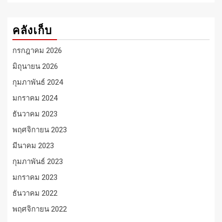
คลังเก็บ
กรกฎาคม 2026
มิถุนายน 2026
กุมภาพันธ์ 2024
มกราคม 2024
ธันวาคม 2023
พฤศจิกายน 2023
มีนาคม 2023
กุมภาพันธ์ 2023
มกราคม 2023
ธันวาคม 2022
พฤศจิกายน 2022