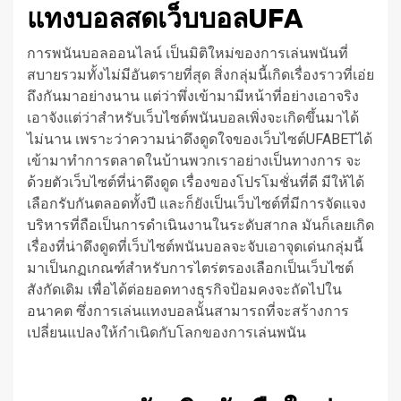
แทงบอลสดเว็บบอลUFA
การพนันบอลออนไลน์ เป็นมิติใหม่ของการเล่นพนันที่
สบายรวมทั้งไม่มีอันตรายที่สุด สิ่งกลุ่มนี้เกิดเรื่องราวที่เอ่ย
ถึงกันมาอย่างนาน แต่ว่าพึ่งเข้ามามีหน้าที่อย่างเอาจริง
เอาจังแต่ว่าสำหรับเว็บไซต์พนันบอลเพิ่งจะเกิดขึ้นมาได้
ไม่นาน เพราะว่าความน่าดึงดูดใจของเว็บไซต์UFABETได้
เข้ามาทำการตลาดในบ้านพวกเราอย่างเป็นทางการ จะ
ด้วยตัวเว็บไซต์ที่น่าดึงดูด เรื่องของโปรโมชั่นที่ดี มีให้ได้
เลือกรับกันตลอดทั้งปี และก็ยังเป็นเว็บไซต์ที่มีการจัดแจง
บริหารที่ถือเป็นการดำเนินงานในระดับสากล มันก็เลยเกิด
เรื่องที่น่าดึงดูดที่เว็บไซต์พนันบอลจะจับเอาจุดเด่นกลุ่มนี้
มาเป็นกฏเกณฑ์สำหรับการไตร่ตรองเลือกเป็นเว็บไซต์
สังกัดเดิม เพื่อได้ต่อยอดทางธุรกิจป้อมคงจะถัดไปใน
อนาคต ซึ่งการเล่นแทงบอลนั้นสามารถที่จะสร้างการ
เปลี่ยนแปลงให้กำเนิดกับโลกของการเล่นพนัน