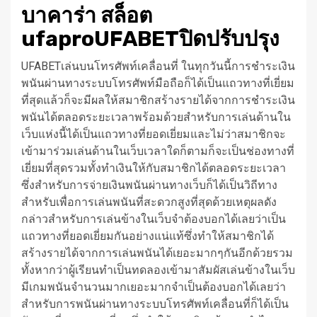
บาคาร่า สล็อต
ufaproUFABETปิดปรับปรุง
UFABETเล่นบนโทรศัพท์เคลื่อนที่ ในทุกวันนี้การชำระเงิน
พนันผ่านทางระบบโทรศัพท์มือถือก็ได้เป็นแถวทางที่เยี่ยม
ที่สุดแล้วก็จะมีผลให้สมาชิกสร้างรายได้จากการชำระเงิน
พนันได้ตลอดระยะเวลาพร้อมด้วยสำหรับการเล่นด้านใน
เว็บแห่งนี้ได้เป็นแถวทางที่ยอดเยี่ยมและไม่ว่าสมาชิกจะ
เข้ามาร่วมเล่นด้านในเว็บเวลาใดก็ตามก็จะเป็นช่องทางที่
เยี่ยมที่สุดรวมทั้งทำเงินให้กับสมาชิกได้ตลอดระยะเวลา
ซึ่งสำหรับการจ่ายเงินพนันผ่านทางเว็บก็ได้เป็นวิถีทาง
สำหรับเพื่อการเล่นพนันที่สะดวกสูงที่สุดด้วยเหตุผลดัง
กล่าวสำหรับการเล่นข้างในเว็บจำต้องบอกได้เลยว่าเป็น
แถวทางที่ยอดเยี่ยมกันอย่างแน่แท้ซึ่งทำให้สมาชิกได้
สร้างรายได้จากการเล่นพนันได้เยอะมากๆกันอีกด้วยรวม
ทั้งหากว่าผู้เรียนทำเป็นทดลองเข้ามาสัมผัสเล่นข้างในเว็บ
มีเกมพนันจำนวนมากเยอะมากจำเป็นต้องบอกได้เลยว่า
สำหรับการพนันผ่านทางระบบโทรศัพท์เคลื่อนที่ก็ได้เป็น