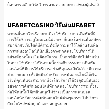
ก็สามารถเลือกใช้บริการตามความอยากได้ของผู้เล่นได้
UFABETCASINO วิธีเล่นUFABET
หาคนนั้นพอใจหรืออยากที่จะใช้บริการการเดิมพันที่มี
การให้บริการอยู่ในขณะนี้พวกเราชี้แนะให้ท่านนั้นสมัคร
สมาชิกกับเว็บไซต์ที่ดีรวมทั้งมีความน่าไว้ใจสำหรับเพื่อ
การพนันออนไลน์ที่นักเสี่ยงดวงทุกคนจะใช้บริการได้
อย่างที่คุณนั้นจะไม่ต้องมีความเป็นทุกข์อีกต่อไปสำหรับ
ในการใช้บริการได้ในตอนนี้อย่างกิจกรรมการเดิมพัน
ออนไลน์ที่มีการให้บริการอย่างที่คุณนะจ๊ะไม่ต้องมีความ
ลำบากแม้กระทั้งนิดนึงสำหรับการพนันออนไลน์ได้เงิน
จริงที่คุณนั้นจะสามารถที่จะใช้บริการได้ปัจจุบันนี้นั่นเอง
อย่างการเดิมพันออนไลน์ที่ทุกคนจะใช้บริการรวมทั้งจะ
ก่อให้คนนั้นได้เพลินสนุกไม่ว่าจะเป็นการพนันบอล
ออนไลน์หรือการเดิมพันออนไลน์ต่างๆควรจะใช้บริการ
กับเว็บไซต์พนันถูกต้องตามกฎหมาย