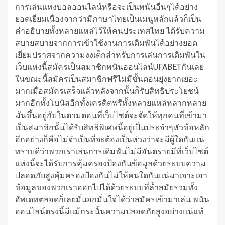
การเล่นแทงบอลออนไลน์หรือจะเป็นพนันอื่นๆได้อย่าง
ยอดเยี่ยมเนื่องจากว่ามีภาษาไทยเป็นเมนูหลักแล้วก็เป็น
คำอธิบายทั้งหลายแหล่ไว้ให้คนประเทศไทย ได้รับความ
สบายสบายจากการเข้าใช้งานการเดิมพันได้อย่างยอด
เยี่ยมปราศจากความงงเต็กสำหรับการเล่นการเดิมพันใน
เว็บแห่งนี้สมัครเป็นสมาชิกพนันออนไลน์UFABETกันเลย
ในขณะนี้สมัครเป็นสมาชิกฟรีไม่มีขั้นตอนยุ่งยากเยอะ
มากเมื่อสมัครเสร็จแล้วหลังจากนั้นก็รับสิทธิประโยชน์
มากอีกทั้งโบนัสอีกทั้งเครดิตฟรีทั้งหลายแหล่หลากหลาย
มันขึ้นอยู่กับในตามตอนที่เว็บไซต์จะจัดให้ทุกคนที่เข้ามา
เป็นสมาชิกนั้นได้รับสิทธิพิเศษนี้อยู่เป็นประจำๆหัวข้อหลัก
อีกอย่างก็คือไม่จำเป็นที่จะต้องเป็นห่วงว่าจะมีผู้ใดกันแน่
ทราบดีว่าพวกเราเล่นการเดิมพันไม่มีอันตรายมีที่เว็บไซต์
แห่งนี้จะได้รับการคุ้มครองป้องกันข้อมูลด้วยระบบความ
ปลอดภัยสูงคุ้มครองป้องกันไม่ให้คนใดกันแน่มาเจาะเอา
ข้อมูลของพวกเราออกไปได้ด้วยระบบที่ล้ำสมัยรวมทั้ง
อัพเดทตลอดก็เลยมั่นอกมั่นใจได้ว่าสมัครเข้ามาเล่น พนัน
ออนไลน์ตรงนี้มีแม้กระนั้นความปลอดภัยสูงอย่างแน่แท้