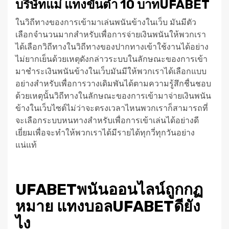
บริษัทแม่ แทงขั้นต่ำ 10 บาทUFABET
ในวิถีทางของการเข้ามาเล่นพนันข้างในเว็บ มันมีตัว
เลือกจำนวนมากสำหรับเพื่อการจ่ายเงินพนันให้พวกเรา
ได้เลือกวิถีทางในวิถีทางของปากทางเข้าใช้งานได้อย่าง
ไม่ยากเย็นด้วยเหตุดังกล่าวระบบในลักษณะของการเข้า
มาชำระเงินพนันข้างในเว็บมันมีให้พวกเราได้เลือกแบบ
อย่างสำหรับเพื่อการวางเดิมพันได้ตามความรู้สึกชื่นชอบ
ด้วยเหตุนั้นวิถีทางในลักษณะของการเข้ามาจ่ายเงินพนัน
ข้างในเว็บไซต์ไม่ว่าจะตรงเวลาไหนพวกเราก็สามารถที่
จะเลือกระบบหนทางสำหรับเพื่อการเข้าเล่นได้อย่างดี
เยี่ยมเพื่อจะทำให้พวกเราได้มีรายได้ทุกวี่ทุกวันอย่าง
แน่แท้
UFABETพนันออนไลน์ถูกกฏ
หมาย แทงบอลUFABETดียัง
ไง