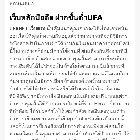
ทุกหนเสมอ
เว็บหลักมือถือ ฝากขั้นต่ำUFA
UFABET เว็บตรง
นั้นคุ้มแน่ๆคุณเองก็จะได้เรื่องเล่นพนัน
ออนไลน์ที่คุณก็ทราบกันอยู่แล้วว่าสามารถที่จะมีวิธีการ
ยังไงสำหรับในการเข้าใช้งานกันในเล่นบาคาร่าออนไลน์
นี้ในเว็บต่างๆก็ย่อมมีการใช้งานที่เช่นเดียวกันซึ่งจากที่มี
การแบ่งข้างเป็นสองฝ่ายแต่ว่าคุณนั้นสามารถที่จะเลือก
วางเดิมพันได้ไม่ว่าจะเป็นข้างใดก็ตามแบบนี้แล้วการที่
คุณจะเลือกนั้นบางทีอาจจะได้รับผลตอบแทนที่ไม่เหมือน
กันหากคุณนั้นมีการเลือกข้างแบงค์เกอร์ก็สามารถที่
กำลังจะได้ได้ประโยชน์หรือได้รับผลกำไรในปริมาณ
ที่0.95% หากมีการเสียเงินลงทุนนั้นเสียเต็มปริมาณแต่ว่า
ถ้าหากคุณนั้นได้รับคุณประโยชน์ที่ข้าง Player ก็สามารถ
ที่กำลังจะได้รับผลกำไรได้เต็มกำลังของเงินลงทุนแต่ว่า
ถ้าหากเสียผลตอบแทนก็เสียสุดกำลังเช่นเดียวกันแบบนี้
และก็เป็นการชี้แจงถึงกลไกการทำงานเพียงแค่ส่วนใด
ส่วนหนึ่งแค่นั้นคุณเองสามารถที่กำลังจะได้รับการเข้าใช้