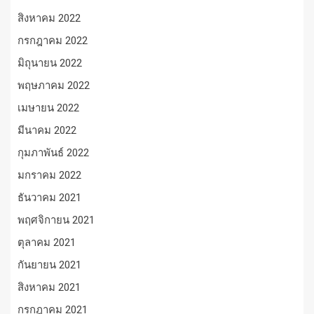
สิงหาคม 2022
กรกฎาคม 2022
มิถุนายน 2022
พฤษภาคม 2022
เมษายน 2022
มีนาคม 2022
กุมภาพันธ์ 2022
มกราคม 2022
ธันวาคม 2021
พฤศจิกายน 2021
ตุลาคม 2021
กันยายน 2021
สิงหาคม 2021
กรกฎาคม 2021