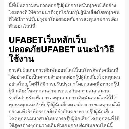
นี้ที่เป็นความสะดวกต่อกรุ๊ปผู้นักการพนันทุกคนได้อย่าง
โดยตรงที่ให้ความน่าดึงดูดใจกับกรุ๊ปผู้นักเสี่ยงโชคทุกคน
ที่ได้มีการปรับปรุงมาโดยตลอดกับการลงทุนเกมการเดิม
พันออนไลน์นี้
UFABETเว็บหลักเว็บ
ปลอดภัยUFABET แนะนำวิธี
ใช้งาน
การสัมผัสเกมการเดิมพันออนไลน์นี้บนโทรศัพท์เคลื่อนที่
ได้อย่างเมื่อเป็นความง่ายมากต่อกรุ๊ปผู้นักเสี่ยงโชคทุกคน
อย่างใหญ่โตที่ได้มีการปรับปรุงมาโดยตลอดเพื่อทางกรุ๊ป
ผู้นักเสี่ยงโชคทุกคนสามารถเจอกับความสนุกสนาน
ร่าเริงสำหรับเพื่อการลงทุนเกมการเดิมพันออนไลน์นี้ได้
ทุกหนทุกแห่งดังที่กรุ๊ปผู้นักเสี่ยงดวงต้องการของทุกคนได้
อย่างแท้จริงที่ตรงต่อสิ่งที่จำเป็นของทางกรุ๊ปผู้นักเสี่ยง
โชคทุกคนมหาศาลโดยทางกรุ๊ปผู้นักเสี่ยงโชคทุกคนที่ได้
ใช้สูตรต่างๆก่อนวางเดิมพันเกมการเดิมพันออนไลน์นี้