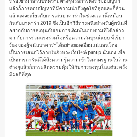
หรือเข้ามาอ่านบทความต่างๆหรือการตั้งหัวข้อปัญหา
แล้วก็การตอบปัญหาที่มีความน่าดึงดูดใจที่สุดและก็ล้วน
แล้วแต่จะเกี่ยวกับการเล่นบาคาร่าในช่วงเวลานี้เหมือน
กันกับบาคาร่า 2019 ซึ่งเป็นอีกวิถีทางหนึ่งสำหรับผู้พนันที่
อยากกับการลงทุนกับเกมการเดิมพันแบบตามที่ได้กล่าว
มา กับการร่วมแรงร่วมใจหรือความสมบูรณ์แบบ ที่เรียก
ร้องของผู้พนันบาคาร่าได้อย่างยอดเยี่ยมแน่นอนโดย
เป็นการเสนอไว้ภายในจังหวะเว็บไซต์ pantip นั่นเอง เพื่อ
เป็นการการันตีได้ถึงความรู้ความเข้าใจมาตรฐานในด้าน
ต่างๆแล้วก็การผลิตความคุ้มให้กับการลงทุนในแต่ละครั้ง
มีผลดีที่สุด