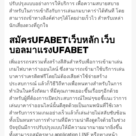
ปรับปรุงแบบอย่างการให้บริการ เพื่อความสบายสบาย
สำหรับในการเข้าถึงกับการเล่นเกมบาคาร่าได้ทันที โดย
สามารถเข้าทางลิงค์ต่างๆได้โดยง่ายเร็วไว สำหรับเหล่า
นักเสี่ยงดวงที่ถูกใจ
สมัครUFABETเว็บหลัก เว็บ
บอลมาแรงUFABET
เพิ่มอรรถรสรวมทั้งสร้างสีสันสำหรับเพื่อการเข้ามาเล่น
เกมไพ่บาคาร่าออนไลน์ ซึ่งสามารถเข้ามาใช้บริการเล่น
บาคาร่าเครดิตฟรีโดยไม่ต้องเสียค่าใช้จ่ายสร้าง
ประสบการณ์ แล้วก็วิธีวิถีทางเพื่อหนทางสำหรับในการ
ทำเงินในครั้งถัดมา ที่มีคุณภาพเยอะขึ้นเรื่อยๆอีกด้วย
สำหรับผู้ที่ต้องการเปิดประสบการณ์ใหม่ๆขอชี้แนะว่าการ
เล่นบาคาร่าออนไลน์นั้นดีสุดด้วยเป็นเกมพนันที่ใช้เวลา
สำหรับการรวมเกมอย่างเร็วแล้วก็เล่นง่ายไม่สลับซับซ้อน
ทั้งเป็นหนทางการทำงานที่มีความน่าดึงดูดใจด้วยในช่วง
ปัจจุบันมีการปรับปรุงแบบให้มีความมากมายมากยิ่งขึ้น
ทั้งสามารถสมัครทาง application LINE หรือทางหน้า