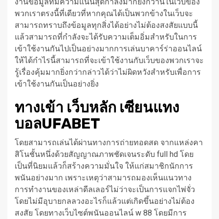
งานข้อมูลที่มีความแน่นสุดกำลังมากยิ่งกว่านี้ในเว็บของ
พวกเราตรงนี้ที่เดียวที่หากคุณได้เป็นพวกข้างในเว็บจะ
สามารถทราบถึงข้อมูลทุกสิ่งได้อย่างไม่ต้องสงสัยแบบนี้
แล้วสามารถที่กำลังจะได้รับความเต็มอิ่มสำหรับในการ
เข้าใช้งานกันไปเป็นอย่างมากการเล่นบาคาร์ร่าออนไลน์
ให้ได้กำไรนี้สามารถที่จะเข้าใช้งานกับเว็บของพวกเราจะ
รู้เรื่องคุ้มมากยิ่งกว่ากล่าวได้ว่าไม่ผิดหวังสำหรับเพื่อการ
เข้าใช้งานกันเป็นอย่างยิ่ง
ทางเข้า เว็บหลัก เซียนแทง
บอลUFABET
โดยสามารถเล่นได้ผ่านทางการถ่ายทอดสด จากแหล่งคา
สิโนชั้นหนึ่งด้วยสัญญาณภาพชัดเจนระดับ full hd โดย
เป็นที่นิยมแล้วก็สร้างความมั่นใจ ให้แก่สมาชิกนักการ
พนันอย่างมาก เพราะเหตุว่าสามารถมองเห็นแนวทาง
การทำงานของเหล่าดีลเลอร์ไม่ว่าจะเป็นการแจกไพ่จั่ว
โดยไม่มีอุบายกลลวงอะไรก็แล้วแต่เกิดขึ้นอย่างไม่ต้อง
สงสัย โดยทางเว็บไซต์พนันออนไลน์ w 88 โดยมีการ