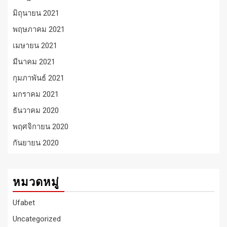
มิถุนายน 2021
พฤษภาคม 2021
เมษายน 2021
มีนาคม 2021
กุมภาพันธ์ 2021
มกราคม 2021
ธันวาคม 2020
พฤศจิกายน 2020
กันยายน 2020
หมวดหมู่
Ufabet
Uncategorized