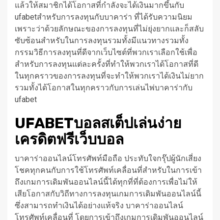
แล้วให้สมาชิกได้โอกาสที่กำลังจะได้เงินมากขึ้นกับ
ufabetสำหรับการลงทุนกับบาคาร่า ที่ได้รับความนิยม
เพราะว่าด้วยลักษณะของการลงทุนที่ไม่ยุ่งยากและก็สลับ
ซับซ้อนสำหรับในการลงทุนรวมทั้งมีแนวทางรวมทั้ง
กรรมวิธีการลงทุนที่ดีจากเว็บไซต์ที่พวกเราเลือกใช้เพื่อ
สำหรับการลงทุนแต่ละครั้งที่ทำให้พวกเราได้โอกาสที่ดี
ในทุกคราวของการลงทุนที่จะทำให้พวกเราได้เงินไม่ยาก
รวมทั้งได้โอกาสในทุกคราวกับการเล่นไพ่บาคาร่ากับ
ufabet
UFABETบอลสเต็ปเล่นง่าย
เครดิตฟรีเว็บบอล
บาคาร่าออนไลน์โทรศัพท์มือถือ ประทับใจกรุ๊ปผู้นักเสี่ยง
โชคทุกคนกับการใช้โทรศัพท์เคลื่อนที่สำหรับในการเข้า
ถึงเกมการเดิมพันออนไลน์นี้ได้ทุกที่ที่ต้องการเพื่อไม่ให้
เสียโอกาสกับวิถีทางการลงทุนเกมการเดิมพันออนไลน์นี้
ซึ่งสามารถทำเงินได้อย่างแท้จริง บาคาร่าออนไลน์
โทรศัพท์เคลื่อนที่ โดยการเข้าถึงเกมการเดิมพันออนไลน์