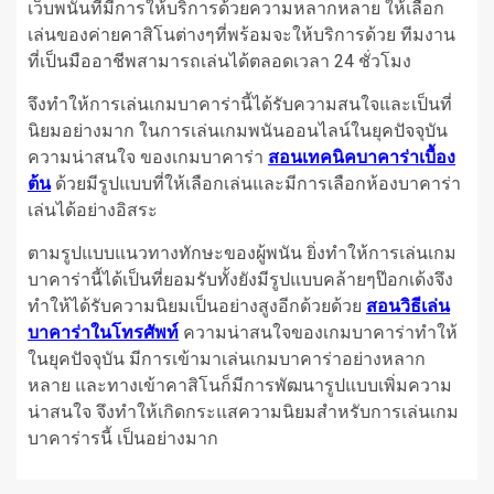
เว็บพนันที่มีการให้บริการด้วยความหลากหลาย ให้เลือก
เล่นของค่ายคาสิโนต่างๆที่พร้อมจะให้บริการด้วย ทีมงาน
ที่เป็นมืออาชีพสามารถเล่นได้ตลอดเวลา 24 ชั่วโมง
จึงทำให้การเล่นเกมบาคาร่านี้ได้รับความสนใจและเป็นที่
นิยมอย่างมาก ในการเล่นเกมพนันออนไลน์ในยุคปัจจุบัน
ความน่าสนใจ ของเกมบาคาร่า
สอนเทคนิคบาคาร่าเบื้อง
ต้น
ด้วยมีรูปแบบที่ให้เลือกเล่นและมีการเลือกห้องบาคาร่า
เล่นได้อย่างอิสระ
ตามรูปแบบแนวทางทักษะของผู้พนัน ยิ่งทำให้การเล่นเกม
บาคาร่านี้ได้เป็นที่ยอมรับทั้งยังมีรูปแบบคล้ายๆป๊อกเด้งจึง
ทำให้ได้รับความนิยมเป็นอย่างสูงอีกด้วย
ด้วย
สอนวิธีเล่น
บาคาร่าในโทรศัพท์
ความน่าสนใจของเกมบาคาร่าทำให้
ในยุคปัจจุบัน มีการเข้ามาเล่นเกมบาคาร่าอย่างหลาก
หลาย และทางเข้าคาสิโนก็มีการพัฒนารูปแบบเพิ่มความ
น่าสนใจ จึงทำให้เกิดกระแสความนิยมสำหรับการเล่นเกม
บาคาร่ารนี้ เป็นอย่างมาก