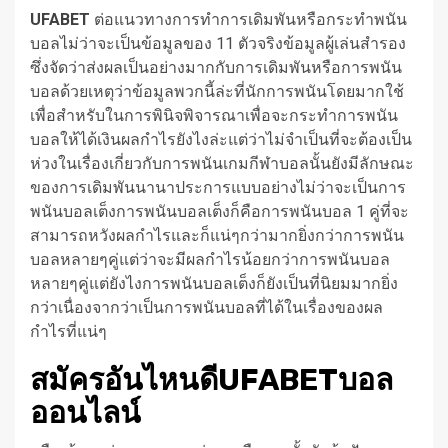
UFABET
ต่อแนวทางการทำการเดิมพันหรือกระทำพนัน
บอลไม่ว่าจะเป็นข้อมูลของ 11 ตัวจริงข้อมูลผู้เล่นสำรอง
ซึ่งจัดว่าส่งผลเป็นอย่างมากกับการเดิมพันหรือการพนัน
บอลด้วยเหตุว่าข้อมูลพวกนี้ล่ะที่นักการพนันโดยมากใช้
เพื่อสำหรับในการพินิจพิจารณาเพื่อจะกระทำการพนัน
บอลให้ได้เงินผลกำไรยังไงล่ะแต่ว่าไม่จำเป็นที่จะต้องเป็น
ห่วงในเรื่องเกี่ยวกับการพนันเกมกีฬาบอลนั้นยังมีลักษณะ
ของการเดิมพันนานาประการแบบอย่างไม่ว่าจะเป็นการ
พนันบอลเต็งการพนันบอลเต็งก็คือการพนันบอล 1 คู่ที่จะ
สามารถหวังผลกำไรและก็แน่ๆกว่ามากยิ่งกว่าการพนัน
บอลหลายๆคู่แต่ว่าจะมีผลกำไรน้อยกว่าการพนันบอล
หลายๆคู่แต่ยังไงการพนันบอลเต็งก็ยังเป็นที่นิยมมากยิ่ง
กว่าเนื่องจากว่าเป็นการพนันบอลที่ได้ในเรื่องของผล
กำไรที่แน่ๆ
สมัครอันไหนดีUFABETบอล
ออนไลน์