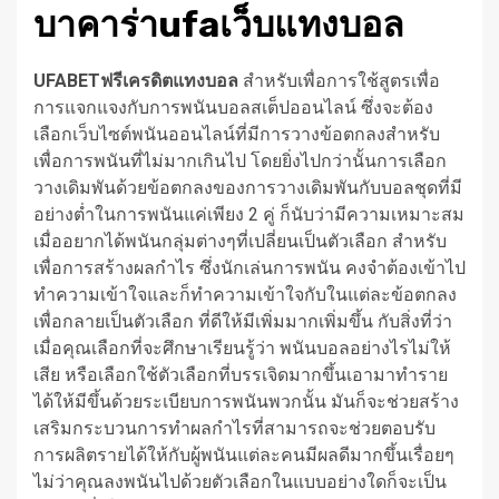
บาคาร่าufaเว็บแทงบอล
UFABETฟรีเครดิตแทงบอล
สำหรับเพื่อการใช้สูตรเพื่อ
การแจกแจงกับการพนันบอลสเต็ปออนไลน์ ซึ่งจะต้อง
เลือกเว็บไซต์พนันออนไลน์ที่มีการวางข้อตกลงสำหรับ
เพื่อการพนันที่ไม่มากเกินไป โดยยิ่งไปกว่านั้นการเลือก
วางเดิมพันด้วยข้อตกลงของการวางเดิมพันกับบอลชุดที่มี
อย่างต่ำในการพนันแค่เพียง 2 คู่ ก็นับว่ามีความเหมาะสม
เมื่ออยากได้พนันกลุ่มต่างๆที่เปลี่ยนเป็นตัวเลือก สำหรับ
เพื่อการสร้างผลกำไร ซึ่งนักเล่นการพนัน คงจำต้องเข้าไป
ทำความเข้าใจและก็ทำความเข้าใจกับในแต่ละข้อตกลง
เพื่อกลายเป็นตัวเลือก ที่ดีให้มีเพิ่มมากเพิ่มขึ้น กับสิ่งที่ว่า
เมื่อคุณเลือกที่จะศึกษาเรียนรู้ว่า พนันบอลอย่างไรไม่ให้
เสีย หรือเลือกใช้ตัวเลือกที่บรรเจิดมากขึ้นเอามาทำราย
ได้ให้มีขึ้นด้วยระเบียบการพนันพวกนั้น มันก็จะช่วยสร้าง
เสริมกระบวนการทำผลกำไรที่สามารถจะช่วยตอบรับ
การผลิตรายได้ให้กับผู้พนันแต่ละคนมีผลดีมากขึ้นเรื่อยๆ
ไม่ว่าคุณลงพนันไปด้วยตัวเลือกในแบบอย่างใดก็จะเป็น