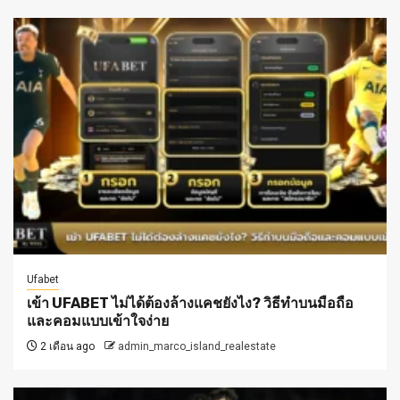
Ufabet
เข้า UFABET ไม่ได้ต้องล้างแคชยังไง? วิธีทำบนมือถือ
และคอมแบบเข้าใจง่าย
2 เดือน ago
admin_marco_island_realestate