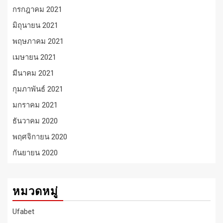
กรกฎาคม 2021
มิถุนายน 2021
พฤษภาคม 2021
เมษายน 2021
มีนาคม 2021
กุมภาพันธ์ 2021
มกราคม 2021
ธันวาคม 2020
พฤศจิกายน 2020
กันยายน 2020
หมวดหมู่
Ufabet