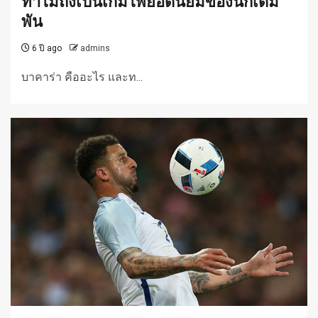
ทำไมถึงเป็นเกมไพ่ยอดนิยมของนักเดิม
พัน
6 ปี ago
admins
บาคาร่า คืออะไร และท...