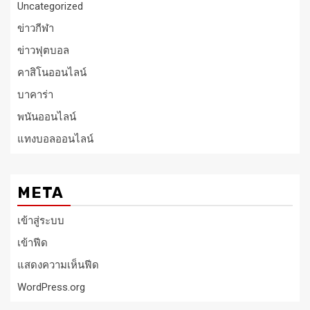
Uncategorized
ข่าวกีฬา
ข่าวฟุตบอล
คาสิโนออนไลน์
บาคาร่า
พนันออนไลน์
แทงบอลออนไลน์
META
เข้าสู่ระบบ
เข้าฟีด
แสดงความเห็นฟีด
WordPress.org