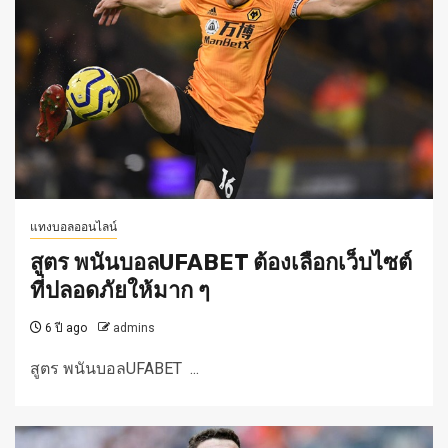
แทงบอลออนไลน์
สูตร พนันบอลUFABET ต้องเลือกเว็บไซต์
ที่ปลอดภัยให้มาก ๆ
6 ปี ago
admins
สูตร พนันบอลUFABET ...