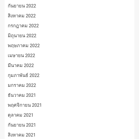
กันยายน 2022
สิงหาคม 2022
กรกฎาคม 2022
มิถุนายน 2022
พฤษภาคม 2022
เมษายน 2022
มีนาคม 2022
กุมภาพันธ์ 2022
มกราคม 2022
ธันวาคม 2021
พฤศจิกายน 2021
ตุลาคม 2021
กันยายน 2021
สิงหาคม 2021