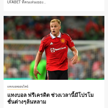
UFABET ที่คนเล่นเยอะ...
แทงบอลออนไลน์
แทงบอล ฟรีเครดิต ช่วงเวลานี้มีโปรโม
ชั่นต่างๆล้นหลาม