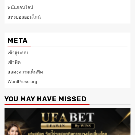
พนันออนไลน์
แทงบอลออนไลน์
META
เข้าสู่ระบบ
เข้าฟีด
แสดงความเห็นฟีด
WordPress.org
YOU MAY HAVE MISSED