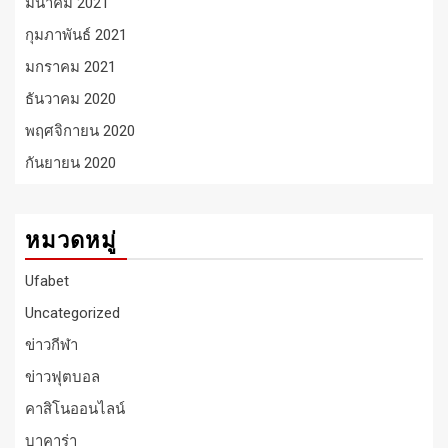
มีนาคม 2021
กุมภาพันธ์ 2021
มกราคม 2021
ธันวาคม 2020
พฤศจิกายน 2020
กันยายน 2020
หมวดหมู่
Ufabet
Uncategorized
ข่าวกีฬา
ข่าวฟุตบอล
คาสิโนออนไลน์
บาคาร่า