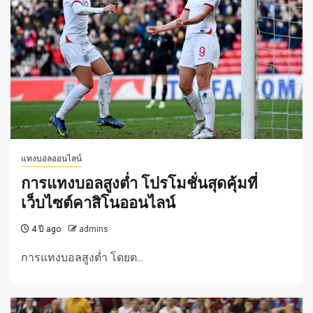
แทงบอลออนไลน์
การแทงบอลสูงต่ำ โปรโมชั่นสุดคุ้มที่
เว็บไซต์คาสิโนออนไลน์
4 ปี ago
admins
การแทงบอลสูงต่ำ โดยต...