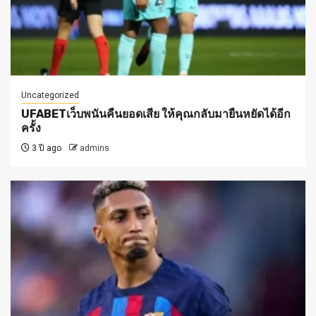
Uncategorized
UFABETเว็บพนันคืนยอดเสีย ให้คุณกลับมายืนหยัดได้อีก
ครั้ง
3 ปี ago
admins