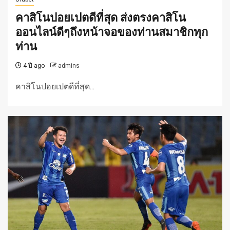
คาสิโนปอยเปตดีที่สุด ส่งตรงคาสิโน
ออนไลน์ดีๆถึงหน้าจอของท่านสมาชิกทุก
ท่าน
4 ปี ago
admins
คาสิโนปอยเปตดีที่สุด...