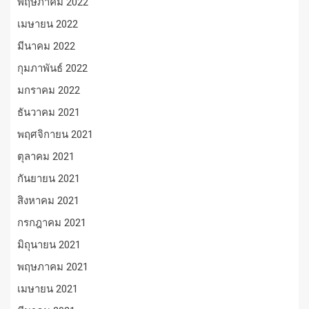
พฤษภาคม 2022
เมษายน 2022
มีนาคม 2022
กุมภาพันธ์ 2022
มกราคม 2022
ธันวาคม 2021
พฤศจิกายน 2021
ตุลาคม 2021
กันยายน 2021
สิงหาคม 2021
กรกฎาคม 2021
มิถุนายน 2021
พฤษภาคม 2021
เมษายน 2021