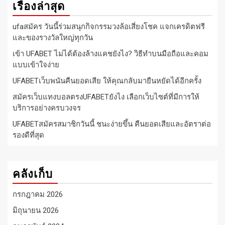
เรื่องล่าสุด
ufaสมัคร วันนี้ร่วมสนุกกิจกรรมวงล้อเสี่ยงโชค แจกเครดิตฟรี
และของรางวัลใหญ่ทุกวัน
เข้า UFABET ไม่ได้ต้องล้างแคชยังไง? วิธีทำบนมือถือและคอม
แบบเข้าใจง่าย
UFABETเว็บพนันคืนยอดเสีย ให้คุณกลับมายืนหยัดได้อีกครั้ง
สมัครเว็บแทงบอลตรงUFABETยังไง เลือกเว็บไซต์ที่มีการให้
บริการอย่างครบวงจร
UFABETสมัครสมาชิกวันนี้ ชนะง่ายขึ้น คืนยอดเสียและอัตราต่อ
รองดีที่สุด
คลังเก็บ
กรกฎาคม 2026
มิถุนายน 2026