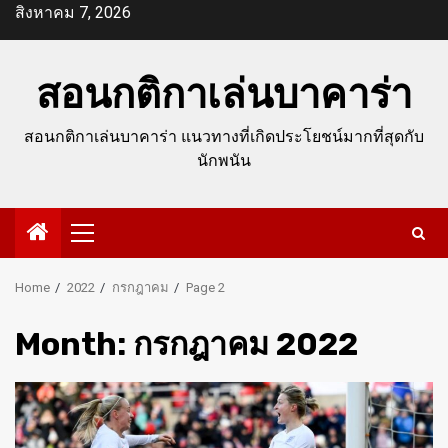
Skip
สิงหาคม 7, 2026
to
content
สอนกติกาเล่นบาคาร่า
สอนกติกาเล่นบาคาร่า แนวทางที่เกิดประโยชน์มากที่สุดกับ
นักพนัน
Primary
Menu
Home
2022
กรกฎาคม
Page 2
Month:
กรกฎาคม 2022