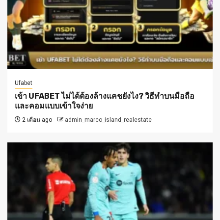
Ufabet
เข้า UFABET ไม่ได้ต้องล้างแคชยังไง? วิธีทำบนมือถือ
และคอมแบบเข้าใจง่าย
2 เดือน ago
admin_marco_island_realestate