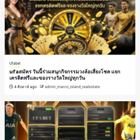
Ufabet
ufaสมัคร วันนี้ร่วมสนุกกิจกรรมวงล้อเสี่ยงโชค แจก
เครดิตฟรีและของรางวัลใหญ่ทุกวัน
4 สัปดาห์ ago
admin_marco_island_realestate