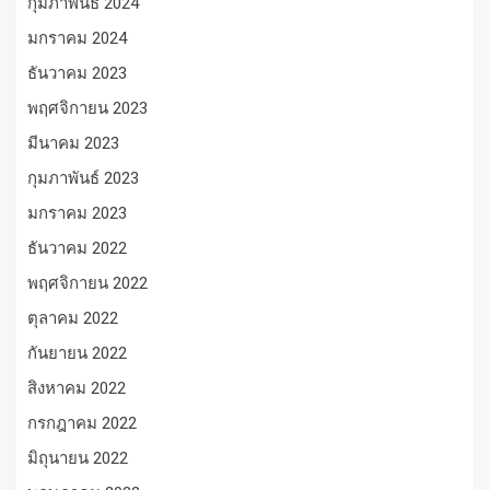
กุมภาพันธ์ 2024
มกราคม 2024
ธันวาคม 2023
พฤศจิกายน 2023
มีนาคม 2023
กุมภาพันธ์ 2023
มกราคม 2023
ธันวาคม 2022
พฤศจิกายน 2022
ตุลาคม 2022
กันยายน 2022
สิงหาคม 2022
กรกฎาคม 2022
มิถุนายน 2022