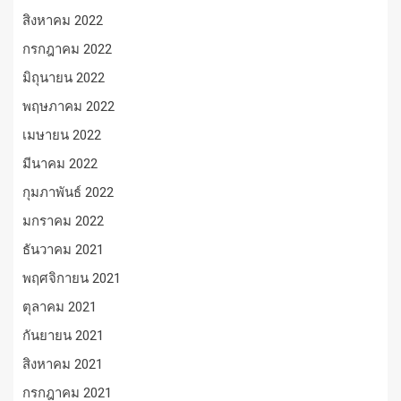
สิงหาคม 2022
กรกฎาคม 2022
มิถุนายน 2022
พฤษภาคม 2022
เมษายน 2022
มีนาคม 2022
กุมภาพันธ์ 2022
มกราคม 2022
ธันวาคม 2021
พฤศจิกายน 2021
ตุลาคม 2021
กันยายน 2021
สิงหาคม 2021
กรกฎาคม 2021