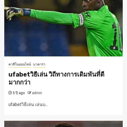
คาสิโนออนไลน์
บาคาร่า
ufabetวิธีเล่น วิถีทางการเดิมพันที่ดี
มากกว่า
5 ปี ago
admin
ufabetวิธีเล่น เล่นบ...