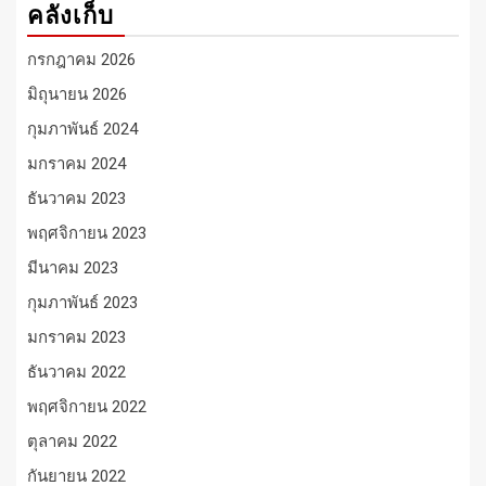
คลังเก็บ
กรกฎาคม 2026
มิถุนายน 2026
กุมภาพันธ์ 2024
มกราคม 2024
ธันวาคม 2023
พฤศจิกายน 2023
มีนาคม 2023
กุมภาพันธ์ 2023
มกราคม 2023
ธันวาคม 2022
พฤศจิกายน 2022
ตุลาคม 2022
กันยายน 2022