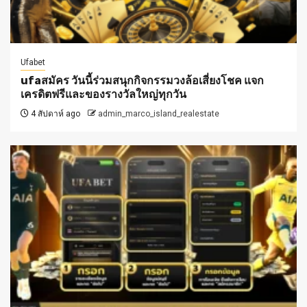
Ufabet
ufaสมัคร วันนี้ร่วมสนุกกิจกรรมวงล้อเสี่ยงโชค แจก
เครดิตฟรีและของรางวัลใหญ่ทุกวัน
4 สัปดาห์ ago
admin_marco_island_realestate