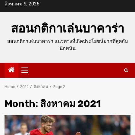
Skip
สิงหาคม 9, 2026
to
content
สอนกติกาเล่นบาคาร่า
สอนกติกาเล่นบาคาร่า แนวทางที่เกิดประโยชน์มากที่สุดกับ
นักพนัน
Primary
Menu
Home
2021
สิงหาคม
Page 2
Month:
สิงหาคม 2021