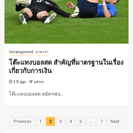
Uncategorized
บาคาร่า
โต๊ะแทงบอลสด สำคัญที่มาตรฐานในเรื่อง
เกี่ยวกับการเงิน
5 ปี ago
admin
โต๊ะแทงบอลสด สมัครพน...
Posts
Previous
1
2
3
4
5
…
7
Next
pagination