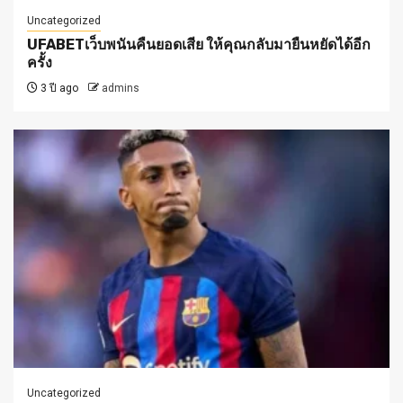
Uncategorized
UFABETเว็บพนันคืนยอดเสีย ให้คุณกลับมายืนหยัดได้อีก
ครั้ง
3 ปี ago
admins
Uncategorized