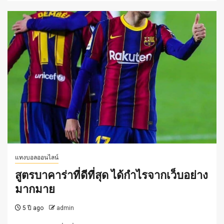
แทงบอลออนไลน์
สูตรบาคาร่าที่ดีที่สุด ได้กำไรจากเว็บอย่าง
มากมาย
5 ปี ago
admin