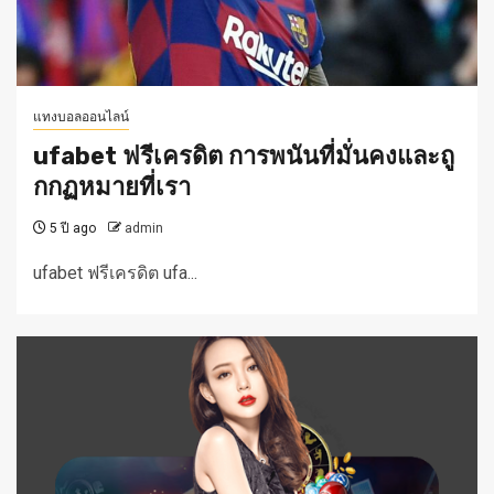
แทงบอลออนไลน์
ufabet ฟรีเครดิต การพนันที่มั่นคงและถู
กกฏหมายที่เรา
5 ปี ago
admin
ufabet ฟรีเครดิต ufa...