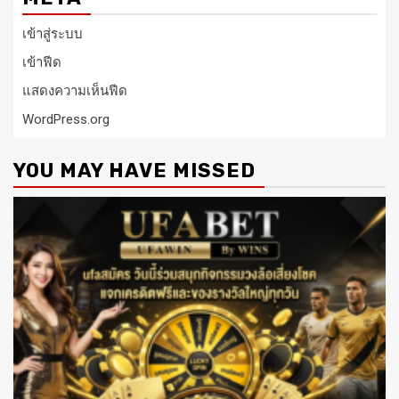
เข้าสู่ระบบ
เข้าฟีด
แสดงความเห็นฟีด
WordPress.org
YOU MAY HAVE MISSED