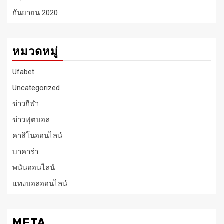
กันยายน 2020
หมวดหมู่
Ufabet
Uncategorized
ข่าวกีฬา
ข่าวฟุตบอล
คาสิโนออนไลน์
บาคาร่า
พนันออนไลน์
แทงบอลออนไลน์
META