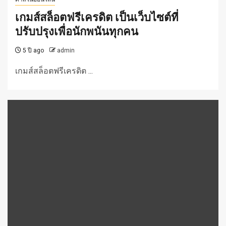
เกมส์สล็อตฟรีเครดิต เป็นเว็บไซต์ที่
ปรับปรุงเพื่อนักพนันทุกคน
5 ปี ago
admin
เกมส์สล็อตฟรีเครดิต ...