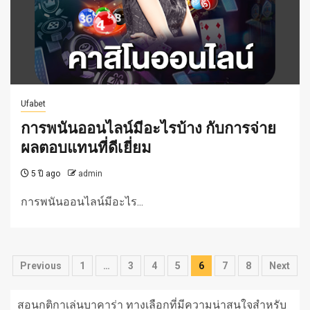
Ufabet
การพนันออนไลน์มีอะไรบ้าง กับการจ่าย
ผลตอบแทนที่ดีเยี่ยม
5 ปี ago
admin
การพนันออนไลน์มีอะไร...
Posts
Previous
1
…
3
4
5
6
7
8
Next
pagination
สอนกติกาเล่นบาคาร่า ทางเลือกที่มีความน่าสนใจสำหรับ