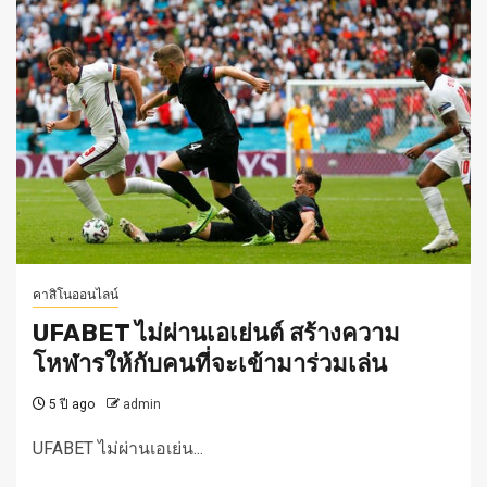
คาสิโนออนไลน์
UFABET ไม่ผ่านเอเย่นต์ สร้างความ
โหฬารให้กับคนที่จะเข้ามาร่วมเล่น
5 ปี ago
admin
UFABET ไม่ผ่านเอเย่น...