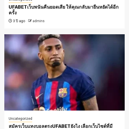
UFABETเว็บพนันคืนยอดเสีย ให้คุณกลับมายืนหยัดได้อีก
ครั้ง
3 ปี ago
admins
Uncategorized
สมัครเว็บแทงบอลตรงUFABETยังไง เลือกเว็บไซต์ที่มี