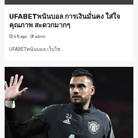
UFABETพนันบอล การเงินมั่นคง ใส่ใจ
คุณภาพ สะดวกมากๆ
5 ปี ago
admin
UFABETพนันบอล เว็บไซ...