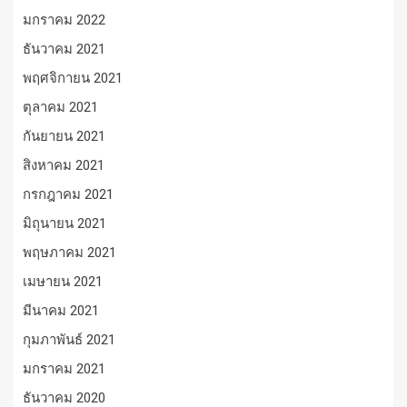
มกราคม 2022
ธันวาคม 2021
พฤศจิกายน 2021
ตุลาคม 2021
กันยายน 2021
สิงหาคม 2021
กรกฎาคม 2021
มิถุนายน 2021
พฤษภาคม 2021
เมษายน 2021
มีนาคม 2021
กุมภาพันธ์ 2021
มกราคม 2021
ธันวาคม 2020