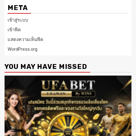
META
เข้าสู่ระบบ
เข้าฟีด
แสดงความเห็นฟีด
WordPress.org
YOU MAY HAVE MISSED