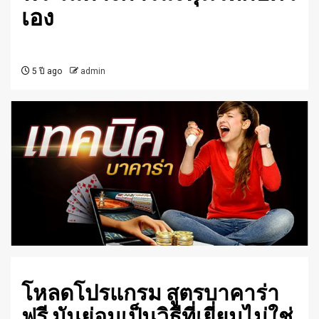
เอง
5 ปี ago
admin
โหลดโปรแกรม สูตรบาคาร่า
ฟรี มันย่อมเป็นวิธีที่เยี่ยมไม่ใช่