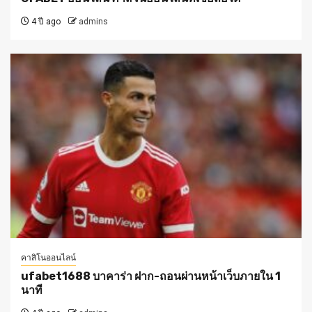
4 ปี ago
admins
คาสิโนออนไลน์
ufabet1688 บาคาร่า ฝาก-ถอนผ่านหน้าเว็บภายใน 1
นาที