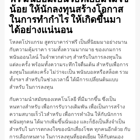
น้อย ให้นักลงทุนสร้างโอกาส
ในการทำกำไร ให้เกิดขึ้นมา
ได้อย่างแน่นอน
โหลดโปรแกรม สูตรบาคาร่าฟรี เป็นที่นิยมมาอย่างนาน
กับความคุ้มราคา รวมทั้งความมากมาย ของเกมการ
พนันออนไลน์ ในจำพวกต่างๆ สำหรับในการลงทุนใน
แต่ละครั้ง พร้อมทั้งความระทึกใจตื่นเต้น สำหรับเพื่อการ
ลงทุนในแต่ละครั้ง ไม่ว่าจะเป็น พนันบอลหรือสล็อต รวม
ทั้งฯลฯ สำหรับในช่วงเวลานี้ ได้มีการเปลี่ยนต้นแบบ
สำหรับ ในการลงทุน
กับความนำสมัยของเทคโนโลยี ที่มีมากขึ้น ซึ่งเป็น
หนทางสำหรับ เพื่อการรับวางเดิมพัน เพื่อเป็นการสร้าง
ความสบายเร็วไวสำหรับ เพื่อการทำเงิน ให้กับนักการ
พนันทุกคน ได้มากเพิ่มขึ้นนั่นเอง และก็ยังเป็นสิ่งจำเป็น
สำหรับใ นการตกลงใจของนักเสี่ยงโชค ทุกคนอีกด้วย กับ
การเลือกหนทาง ในการลงทุนที่ยอดเยี่ยม ให้กับตนเอง