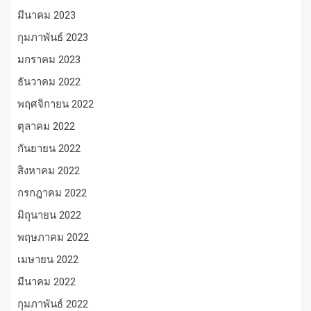
มีนาคม 2023
กุมภาพันธ์ 2023
มกราคม 2023
ธันวาคม 2022
พฤศจิกายน 2022
ตุลาคม 2022
กันยายน 2022
สิงหาคม 2022
กรกฎาคม 2022
มิถุนายน 2022
พฤษภาคม 2022
เมษายน 2022
มีนาคม 2022
กุมภาพันธ์ 2022