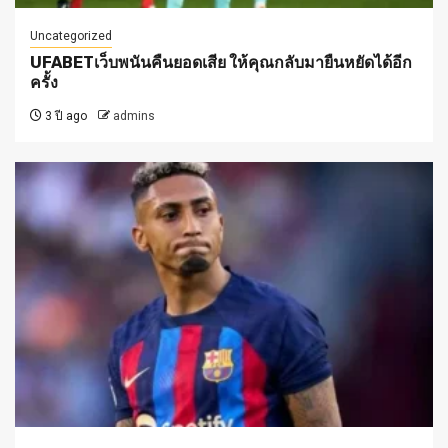
Uncategorized
UFABETเว็บพนันคืนยอดเสีย ให้คุณกลับมายืนหยัดได้อีก
ครั้ง
3 ปี ago
admins