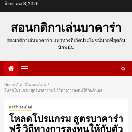
Skip
สิงหาคม 8, 2026
to
content
สอนกติกาเล่นบาคาร่า
สอนกติกาเล่นบาคาร่า แนวทางที่เกิดประโยชน์มากที่สุดกับ
นักพนัน
Primary
Menu
Home
คาสิโนออนไลน์
โหลดโปรแกรม สูตรบาคาร่าฟรี วิถีทางการลงทุนให้กับตัวเอง
คาสิโนออนไลน์
โหลดโปรแกรม สูตรบาคาร่า
ฟรี วิถีทางการลงทุนให้กับตัว