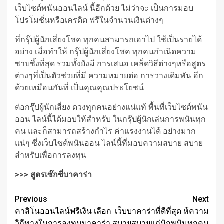
เว็บไซต์พนันออนไลน์ นี้อีกด้วย ไม่ว่าจะ เป็นการมอบ
โปรโมชั่นหรือเครดิต ฟรีในจำนวนเงินต่างๆ
ที่กรุ๊ปผู้นักเสี่ยงโชค ทุกคนสามารถเอาไป ใช้เป็นรายได้
อย่าง เมื่อทำให้ กรุ๊ปผู้นักเสี่ยงโชค ทุกคนกำเนิดความ
ซาบซึ้งที่สุด รวมทั้งยังมี การเสนอ เคล็ดวิธีต่างๆหรือสูตร
ต่างๆที่เป็นตัวช่วยที่มี ความหมายต่อ การวางเดิมพัน อีก
ด้วยเหมือนกันที่ เป็นคุณคุณประโยชน์
ต่อกรุ๊ปผู้นักเสี่ยง ดวงทุกคนอย่างแน่แท้ พื้นที่เว็บไซต์พนัน
ออน ไลน์นี้ได้มอบให้สำหรับ ในกรุ๊ปผู้นักเล่นการพนันทุก
คน และก็สามารถสร้างกำไร ค่าแรงงานได้ อย่างมาก
แน่ๆ ซึ่งเว็บไซต์พนันออน ไลน์นี้ที่มอบความสบาย สบาย
สำหรับเพื่อการลงทุน
>>>
สูตรเซ๊กซี่บาคาร่า
Post
Previous
Next
คาสิโนออนไลน์ฟรีเงิน เลือก
เว็บบาคาร่าที่ดีที่สุด ห้ความ
navigation
วิถีทางในการลงทุนบาคาร่า
สบายสบายแก่นักพนันทุกคน