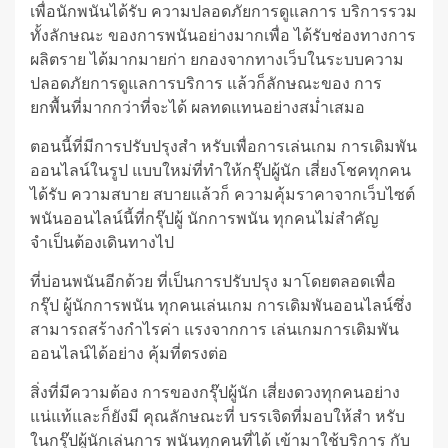
เพื่อนักพนันได้รับ ความปลอดภัยการดูแลการ บริการรวม
ทั้งลักษณะ ของการพนันอย่างมากเพื่อ ได้รับช่องทางการ
ผลิตราย ได้มากมายก่า ยกองจากทางเว็บในระบบความ
ปลอดภัยการดูแลการบริการ แล้วก็ลักษณะของ การ
ยกพื้นที่มากกว่าที่จะได้ ผลทดแทนอย่างสม่ำเสมอ
ตอนนี้ที่มีการปรับปรุงสำ หรับเพื่อการเล่นเกม การเดิมพัน
ออนไลน์ในรูป แบบใหม่ที่ทำให้กรุ๊ปผู้นัก เสี่ยงโชคทุกคน
ได้รับ ความสบาย สบายแล้วก็ ความคุ้มราคาจากเว็บไซต์
พนันออนไลน์นี้ที่กรุ๊ปผู้ นักการพนัน ทุกคนไม่สำคัญ
จำเป็นต้องเดินทางไป
ที่บ่อนพนันอีกด้วย ที่เป็นการปรับปรุง มาโดยตลอดเพื่อ
กรุ๊ป ผู้นักการพนัน ทุกคนเล่นเกม การเดิมพันออนไลน์ซึ่ง
สามารถสร้างกำไรค่า แรงจากการ เล่นเกมการเดิมพัน
ออนไลน์ได้อย่าง คุ้มที่ตรงต่อ
สิ่งที่มีความต้อง การของกรุ๊ปผู้นัก เสี่ยงดวงทุกคนอย่าง
แน่แท้และก็ยังมี คุณลักษณะที่ บรรเจิดที่มอบให้สำ หรับ
ในกรุ๊ปผู้นักเล่นการ พนันทุกคนที่ได้ เข้ามาใช้บริการ กับ