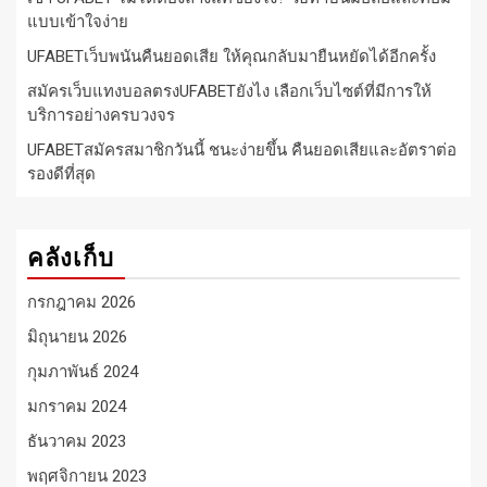
แบบเข้าใจง่าย
UFABETเว็บพนันคืนยอดเสีย ให้คุณกลับมายืนหยัดได้อีกครั้ง
สมัครเว็บแทงบอลตรงUFABETยังไง เลือกเว็บไซต์ที่มีการให้
บริการอย่างครบวงจร
UFABETสมัครสมาชิกวันนี้ ชนะง่ายขึ้น คืนยอดเสียและอัตราต่อ
รองดีที่สุด
คลังเก็บ
กรกฎาคม 2026
มิถุนายน 2026
กุมภาพันธ์ 2024
มกราคม 2024
ธันวาคม 2023
พฤศจิกายน 2023