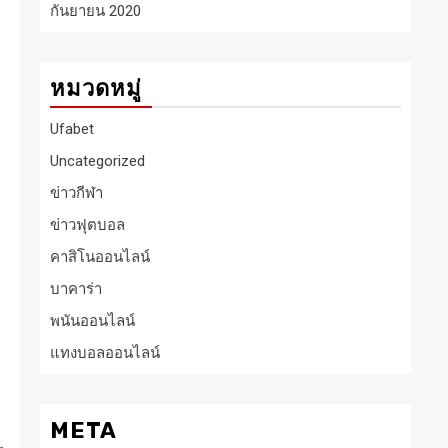
กันยายน 2020
หมวดหมู่
Ufabet
Uncategorized
ข่าวกีฬา
ข่าวฟุตบอล
คาสิโนออนไลน์
บาคาร่า
พนันออนไลน์
แทงบอลออนไลน์
META