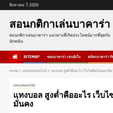
Skip
สิงหาคม 7, 2026
to
content
สอนกติกาเล่นบาคาร่า
สอนกติกาเล่นบาคาร่า แนวทางที่เกิดประโยชน์มากที่สุดกับ
นักพนัน
SITEMAP
ชอบบาคาร่า เล่นยังไง
สมัครบาคาร่า กับเว
Home
แทงบอลออนไลน์
แทงบอล สูงต่ำคืออะไร เว็บไซต์พนันบอล มีคว
แทงบอลออนไลน์
แทงบอล สูงต่ำคืออะไร เว็บไ
มั่นคง