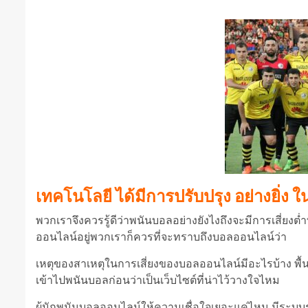
เทคโนโลยี ได้มีการปรับปรุง อย่างยิ่ง
พวกเราจึงควรรู้ดีว่าพนันบอลอย่างยังไงถึงจะมีการเสี่ยงต
ออนไลน์อยู่พวกเราก็ควรที่จะทราบถึงบอลออนไลน์ว่า
เหตุของสาเหตุในการเสี่ยงของบอลออนไลน์มีอะไรบ้าง พื้น
เข้าไปพนันบอลก่อนว่าเป็นเว็บไซต์ที่น่าไว้วางใจไหม
ผู้นักพนันบอลออนไลน์ให้ความเชื่อใจเยอะแค่ไหน มีระบบร