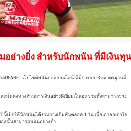
ย่างยิ่ง สำหรับนักพนัน ที่มีเงินทุ
บอลUFABET เว็บไซต์พนันบอลออนไลน์ ที่มีการรองรับมาตรฐานที่
และมั่นคงทางด้านการเงินอย่างดีเยี่ยมนั้นเอง รวมทั้งสามารถวาง
 นี้เปิดให้นักพนันได้ร่วมวางเดิมพันตลอด 1 วัน เพื่อเอาอกเอาใจ
บอลนั้นสามารถพนันอย่างต่ำ