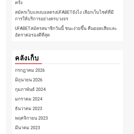
ครั้ง
สมัครเว็บแทงบอลตรงUFABETยังไง เลือกเว็บไซต์ที่มี
การให้บริการอย่างครบวงจร
UFABETสมัครสมาชิกวันนี้ ชนะง่ายขึ้น คืนยอดเสียและ
อัตราต่อรองดีที่สุด
คลังเก็บ
กรกฎาคม 2026
มิถุนายน 2026
กุมภาพันธ์ 2024
มกราคม 2024
ธันวาคม 2023
พฤศจิกายน 2023
มีนาคม 2023