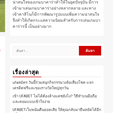
น่าสนใจของเกมบาคาร่าทำให้ในยุคปัจจุบัน มีการ
เข้ามาเล่นเกมบาคาร่าอย่างหลากหลาย และทาง
เข้าคาสิโนก็มีการพัฒนารูปแบบเพิ่มความน่าสนใจ
จึงทำให้เกิดกระแสความนิยมสำหรับการเล่นเกมบา
คาร่ารนี้ เป็นอย่างมาก
น
ค้นหา
สำหรับ:
เรื่องล่าสุด
ufaสมัคร วันนี้ร่วมสนุกกิจกรรมวงล้อเสี่ยงโชค แจก
เครดิตฟรีและของรางวัลใหญ่ทุกวัน
เข้า UFABET ไม่ได้ต้องล้างแคชยังไง? วิธีทำบนมือถือ
และคอมแบบเข้าใจง่าย
UFABETเว็บพนันคืนยอดเสีย ให้คุณกลับมายืนหยัดได้อีก