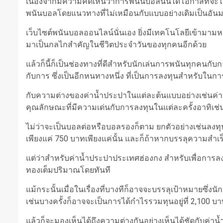
เนื่องจากมีความคิดเห็นว่าการพนันบอลนั้นได้โอกาสที่จะได้ก
พนันบอลโดยแนวทางที่ไม่เหมือนกับแบบอย่างเดิมเป็นอันมา
เว็บไซต์พนันบอลออนไลน์นั่นเอง ยิ่งมีเทคโนโลยีเข้ามามห
มาเป็นกลไกสำคัญในชีวิตประจำวันของทุกคนอีกด้วย
แล้วก็นี้ก็เป็นช่องทางที่ดีสำหรับนักเล่นการพนันทุกคนกับ
กับการ ซึ่งเป็นอีกหนทางหนึ่ง ที่เป็นการลงทุนสำหรับในการ
กับความต่างของค่าน้ำประปาในแต่ละต้นแบบอย่างเช่นค่าน
คุณลักษณะที่มีความเด่นกับการลงทุนในแต่ละครั้งอาทิเช่
ไม่ว่าจะเป็นบอลต่อหรือบอลรองก็ตาม ยกตัวอย่างเช่นลงทุ
เพียงแค่ 750 บาทเพียงแค่นั้น และก็ถ้าหากบรรลุความสำเร
แต่ว่าสำหรับค่าน้ำประปาประเทศฮ่องกง สำหรับเพื่อการลง
ทองเต็มปริมาณโดยทันที
แม้กระนั้นเมื่อในเรื่องที่บางทีก็อาจจะบรรลุเป้าหมายซึ่งนั
เช่นบางครั้งก็อาจจะเป็นการได้กำไรรวมทุนอยู่ที่ 2,100 บ
แล้วก็จะมองเห็นได้ถึงความต่างกันอย่างเห็นได้ชัดกับค่า