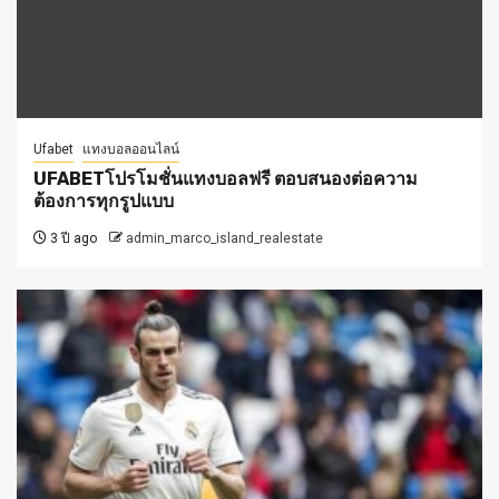
Ufabet
แทงบอลออนไลน์
UFABETโปรโมชั่นแทงบอลฟรี ตอบสนองต่อความ
ต้องการทุกรูปแบบ
3 ปี ago
admin_marco_island_realestate