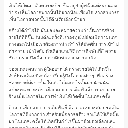
เงินให้เกิดมา มันควรจะต้องขึ้น อยู่กับผู้พนันแต่ละคนเอง
ว่า จะเห็นโอกาสพวกนั้นได้มากน้อยเพียงใด หากสามารถ
เห็น โอกาสพวกนั้นได้ดี หรือเลือกนำมา
สร้างได้กำไรได้ มันย่อมจะหมายความว่าเป็นการสร้าง
รายได้ที่ดีขึ้น ในแต่ละครั้งที่เราลงทุนไป
ย่อมมีความแตก
ต่างออกไป เมื่อเราต้องการทำ กำไรให้เกิดขึ้น การเข้าไป
ทำความ เข้าใจกับ ตัวเลือกและวิธี การเดิมพันที่มี ความ
ชัดเจนรวมถึงเลือ กวางเดิมพันตามความถนัด
ของแต่ละคนหาก ผู้ใดอยากได้ สร้างรายได้ให้เกิดขึ้น
จำเป็นจะต้อง ที่จะต้อง เรียนรู้ถึงโอกาสต่างๆ เพื่อสร้าง
ช่องทางที่ดีมากขึ้น ให้เกิดได้ผลกำไรขึ้นมา นักพนัน
แต่ละคน คงจะต้องเลือกแบบการ เดิมพันที่ควร เอามาส
ร้าง เป็นโอกาสใน การทำเงินให้เกิดขึ้น ในแต่ละครั้ง
ถ้าหากเลือกแบบ การเดิมพันที่ มีความเหมาะสม ย่อมเป็น
โอกาสที่ดีมากกว่า สำหรับเพื่อการสร้าง รายได้ให้เกิดขึ้น
มา ในแต่ละครั้ง ให้เกิดเป็นกำไรขึ้นมา
ด้วยตัวเลือกและ