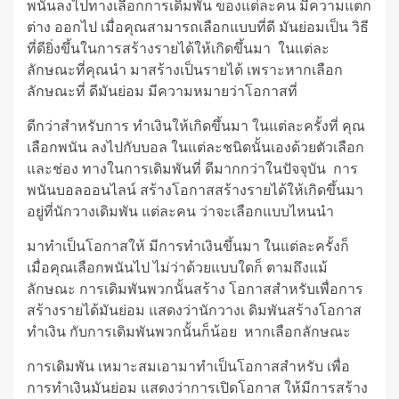
พนันลงไปทางเลือกการเดิมพัน ของแต่ละคน มีความแตก
ต่าง ออกไป เมื่อคุณสามารถเลือกแบบที่ดี มันย่อมเป็น วิธี
ที่ดียิ่งขึ้นในการสร้างรายได้ให้เกิดขึ้นมา ในแต่ละ
ลักษณะที่คุณนำ มาสร้างเป็นรายได้ เพราะหากเลือก
ลักษณะที่ ดีมันย่อม มีความหมายว่าโอกาสที่
ดีกว่าสำหรับการ ทำเงินให้เกิดขึ้นมา ในแต่ละครั้งที่ คุณ
เลือกพนัน ลงไปกับบอล ในแต่ละชนิดนั้นเอง
ด้วยตัวเลือก
และช่อง ทางในการเดิมพันที่ ดีมากกว่าในปัจจุบัน การ
พนันบอลออนไลน์ สร้างโอกาสสร้างรายได้ให้เกิดขึ้นมา
อยู่ที่นักวางเดิมพัน แต่ละคน ว่าจะเลือกแบบไหนนำ
มาทำเป็นโอกาสให้ มีการทำเงินขึ้นมา ในแต่ละครั้งก็
เมื่อคุณเลือกพนันไป ไม่ว่าด้วยแบบใดก็ ตามถึงแม้
ลักษณะ การเดิมพันพวกนั้นสร้าง โอกาสสำหรับเพื่อการ
สร้างรายได้มันย่อม แสดงว่านักวางเ ดิมพันสร้างโอกาส
ทำเงิน กับการเดิมพันพวกนั้นก็น้อย หากเลือกลักษณะ
การเดิมพัน เหมาะสมเอามาทำเป็นโอกาสสำหรับ เพื่อ
การทำเงินมันย่อม แสดงว่าการเปิดโอกาส ให้มีการสร้าง