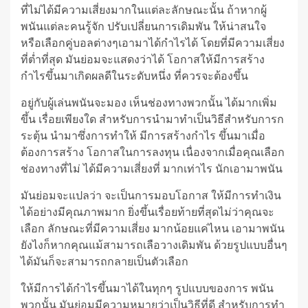
ที่ไม่ได้มีความเสี่ยงมากในแต่ละลักษณะนั้น ถ้าหากผู้
พนันแต่ละคนรู้จัก ปรับเปลี่ยนการเดิมพัน ให้น่าสนใจ
หรือเลือกคู่บอลต่างๆเอามาได้กำไรได้ โดยที่มีความเสี่ยง
ที่ต่ำที่สุด มันย่อมจะแสดงว่าได้ โอกาสให้มีการสร้าง
กำไรขึ้นมาเกิดผลดีในระดับหนึ่ง ที่ควรจะต้องขึ้น
อยู่กับผู้เล่นพนันจะมอง เห็นช่องทางพวกนั้น ได้มากเพิ่ม
ขึ้น เรื่อยเพียงใด สำหรับการนำมาทำเป็นวิธีสำหรับการก
ระตุ้น นำมาซึ่งการทำให้ มีการสร้างกำไร ขึ้นมาเมื่อ
ต้องการสร้าง โอกาสในการลงทุน เนื่องจากเมื่อคุณเลือก
ช่องทางที่ไม่ ได้มีความเสี่ยงที่ มากเท่าไร นักเอามาพนัน
มันย่อมจะแปลว่า จะเป็นการมอบโอกาส ให้มีการทำเงิน
ได้อย่างมีคุณภาพมาก ยิ่งขึ้นเรื่อยท้ายที่สุดไม่ว่าคุณจะ
เลือก ลักษณะที่มีความเสี่ยง มากน้อยแค่ไหน เอามาพนัน
ยังไงก็หากคุณแม้สามารถเลือวางเดิมพัน ด้วยรูปแบบอื่นๆ
ได้มันก็จะสามารถกลายเป็นตัวเลือก
ให้มีการได้กำไรขึ้นมาได้ในทุกๆ รูปแบบของการ พนัน
พวกนั้น มันย่อมมีความหมายว่าเป็นวิธีที่ดี สำหรับการทำ