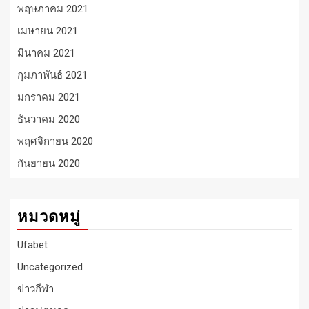
พฤษภาคม 2021
เมษายน 2021
มีนาคม 2021
กุมภาพันธ์ 2021
มกราคม 2021
ธันวาคม 2020
พฤศจิกายน 2020
กันยายน 2020
หมวดหมู่
Ufabet
Uncategorized
ข่าวกีฬา