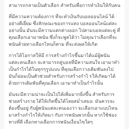
สามารถกลายเป็นตัวเลือก สำหรับเพื่อการทำเงินให้กับคน
ที่มีความความต้องการ ที่จะทำเงินกับบอลออนไลน์ ได้
อย่างดีเยี่ยม ซึ่งลักษณะของการแทง บอลออนไลน์แต่ละ
อย่างนั้น มันจะมีความแตกต่างออก ไปตามบอลแต่ละคู่ ที่
คุณเลือกเอามาพนัน ซึ่งก็จะพูดได้ว่า ไม่คุณว่าเลือกที่จะ
พนันด้วยทางเลือกไหนก็ตาม ที่จะส่งผลให้เกิด
การได้โอกาสให้มี การสร้างกำไรขึ้นมาได้แม้ผู้พนัน
แต่ละคนเลือก จะสามารถคู่บอลที่มีความสนใจ เอามาทำ
เป็นกำไรได้ในทุกๆรูปแบบ ที่คุณเลือกวางเดิมพันลงไป
มันก็ย่อมเป็นตัวช่วยสำหรับการสร้างกำไ รให้เกิดมาได้
ด้วยการเดิมพันที่คุณเลือก เอามาทำเป็นกำไรนั้น
มันจะมีความน่าจะเป็นไปได้เพิ่มมากยิ่งขึ้น สำหรับการ
ช่วยสร้างราย ได้ให้เกิดขึ้นได้โดยสม่ำเสมอ มันควรจะ
ต้องขึ้นอยู่ กับผู้พนันแต่ละคนเองว่า จะเลือกเอาแบบไหน
มาสร้างกำไรให้เกิดมา กับการพนันพวกนั้น หากใช้ช่อง
ทางที่ดี เลือกทางเลือกการพนันเงื่อนไขใดๆ