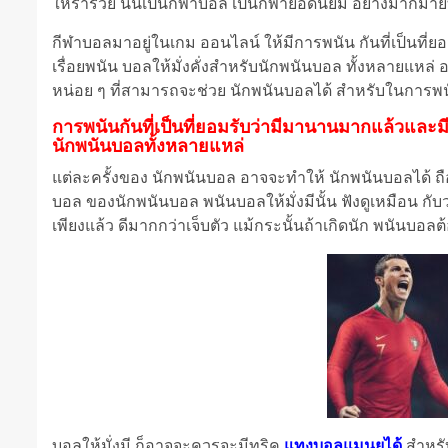
ให้ร่ำรวย นั้นเป็นกีฬาบอล เป็นกีฬายอดนิยม อย่างมากมายทั
กีฬาบอลมาอยู่ในเกม ออนไลน์ ให้มีการพนัน กันที่เป็นที่ย
เรื่อยพนัน บอลให้มั่งคั่งสำหรับนักพนันบอล ทั้งหลายแหล่ อา
หน่อย ๆ ที่สามารถจะช่วย นักพนันบอลได้ สำหรับในการ
การพนันกันที่เป็นที่ยอมรับว่ามีมานานมากแล้วและมีล
นักพนันบอลทั้งหลายแหล่
แต่ละครั้งของ นักพนันบอล อาจจะทำให้ นักพนันบอลได้ ถือเ
บอล ของนักพนันบอล พนันบอลให้มั่งมีนั้น ฟังดูเหมือน กับว
เพียงแล้ว ดีมากกว่าเจ็บตัว แม้กระนั้นถ้าเกิดนัก พนันบอล
บอลให้มั่งมี ก็อาจจะควรจะมีทริค
แทงบอลแมนยูได้
สำหรับ