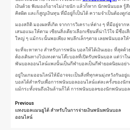
เงินด้วย ฟังมองก็อาจไม่ง่ายนัก แล้วก็หาก นักพนันบอล รู้สึ
คิดผิด และก็สูญเงินทุน ที่มีอยู่ก็เป็นได้ ความจำเป็นต้องดูก
มองสถิติ มองผลที่เกิด จากการวิเคราะห์ต่าง ๆ ที่มีอยู่จาก
เสนอแนะให้ตาม เซียนสิ่งเดียวเลือกเซียนที่น่าไว้ใจ มีชื่อ
ใหญ่ ๆ แม้กระนั้นพอเพียง พบลีกเล็กๆตาย เลยพนันบอลให
จะที่จะหาทาง สำหรับการพนัน บอลให้ได้เงินเยอะ ที่สุดด
ต้องเดินทางไปแทงตามโต๊ะบอลที่เปิดรับพนันบอล แต่ว่าใน
พันบอลออนไลน์แพงนั้นเป็นกีฬาบอลเป็นกีฬายอดนิยมอย่างม
อยู่ในเกมออนไลน์ให้มีอาจจะเป็นสิ่งที่ทุกคนมุ่งหวังกันอย
บอลได้สำหรับเพื่อการพนันบอลออนไลน์แต่ละครั้งของนักพ
แม้กระทั้งจนถึงเงินล้านก็ได้ การพนันบอลของนักพนันบอลพน
Post
Previous
แทงบอลแมนยูได้ สำหรับในการจ่ายเงินพนันพนันบอล
navigation
ออนไลน์