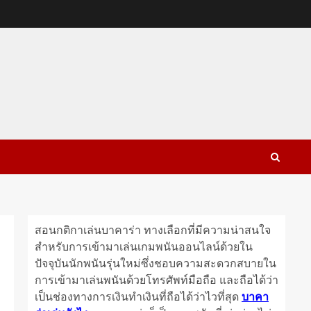
สอนกติกาเล่นบาคาร่า ทางเลือกที่มีความน่าสนใจ
สำหรับการเข้ามาเล่นเกมพนันออนไลน์ด้วยใน
ปัจจุบันนักพนันรุ่นใหม่ซึ่งชอบความสะดวกสบายใน
การเข้ามาเล่นพนันด้วยโทรศัพท์มือถือ และถือได้ว่า
เป็นช่องทางการเงินทำเงินที่ถือได้ว่าไวที่สุด
บาคา