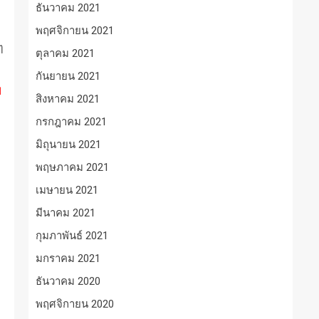
ธันวาคม 2021
พฤศจิกายน 2021
ๆ
ตุลาคม 2021
กันยายน 2021
บ
สิงหาคม 2021
กรกฎาคม 2021
มิถุนายน 2021
พฤษภาคม 2021
เมษายน 2021
มีนาคม 2021
กุมภาพันธ์ 2021
มกราคม 2021
ธันวาคม 2020
พฤศจิกายน 2020