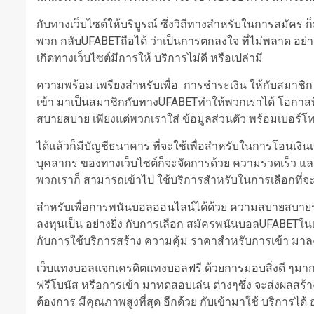
กับทางเว็บไซต์ให้บริบูรณ์ ซึ่งวิถีทางสำหรับในการสมัคร ก็
พวก กลับUFABETถือได้ ว่าเป็นการตกลงใจ ที่ไม่พลาด อย่างแ
เกิดทางเว็บไซต์มีการให้ บริการไม่ดี หรือเปล่ามี
ความพร้อม เพรียงสำหรับเพื่อ การชำระเงิน ให้กับสมาชิก อาจ
เข้า มาเป็นสมาชิกกับทางUFABETทำให้พวกเราได้ โอกาสที
สบายสบาย เพียงแต่พวกเราใส่ ข้อมูลส่วนตัว พร้อมเบอร์โ
ได้แล้วก็มีบัญชีธนาคาร ที่จะใช้เพื่อสำหรับในการโอนเงิน
บุคลากร ของทางเว็บไซต์ก็จะจัดการด้วย ความรวดเร็ว และก็แ
พวกเราก็ สามารถเข้าไป ใช้บริการสำหรับในการเลือกที่จ
สำหรับเพื่อการพนันบอลออนไลน์ได้ด้วย ความสบายสบายรวมท
ลงทุนเป็น อย่างยิ่ง กับการเลือก สมัครพนันบอลUFABETใน
กับการใช้บริการสร้าง ความคุ้ม ราคาสำหรับการเข้า มาล
เว็บแทงบอลแจกเครดิตแทงบอลฟรี ด้วยการมอบสิ่งดี ๆมากมา
ฟรีโบนัส หรือการเข้า มาทดสอบเล่น ต่างๆซึ่ง จะส่งผลสร้
ต้องการ มีคุณภาพสูงที่สุด อีกด้วย กับเข้ามาใช้ บริการได้ 