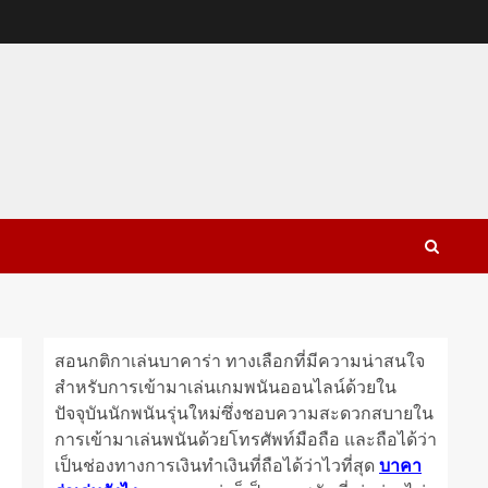
สอนกติกาเล่นบาคาร่า ทางเลือกที่มีความน่าสนใจ
สำหรับการเข้ามาเล่นเกมพนันออนไลน์ด้วยใน
ปัจจุบันนักพนันรุ่นใหม่ซึ่งชอบความสะดวกสบายใน
การเข้ามาเล่นพนันด้วยโทรศัพท์มือถือ และถือได้ว่า
เป็นช่องทางการเงินทำเงินที่ถือได้ว่าไวที่สุด
บาคา