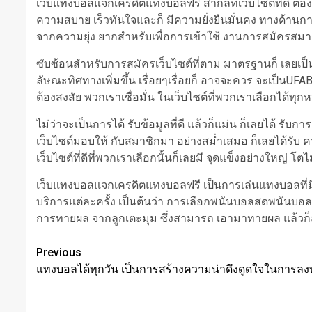
เว็บแทงบอลแจกเครดิตแทงบอลฟรี สากลที่เว็บไซต์ที่ดี ต้อง
ความสบาย เร็วทันใจและก็ มีความยั่งยืนมั่นคง ทางด้านก
จากความยุ่ง ยากสำหรับเพื่อการเข้าใช้ งานการสมัครสม
ซับซ้อนสำหรับการสมัครเว็บไซต์ที่ตาม มาตรฐานก็ เลยเป็นที
ลัษณะทิศทางเพิ่มขึ้น เรื่อยๆเรื่อยก็ อาจจะควร จะเป็นUFA
ต้องสงสัย พวกเราเชื่อมั่น ในเว็บไซต์ที่พวกเราเลือกได้ทุก
ไม่ว่าจะเป็นการได้ รับข้อมูลที่ดี แล้วก็แม่น ก็เลยได้ รับการ
เว็บไซต์มอบให้ กับสมาชิกมา อย่างสม่ำเสมอ ก็เลยได้รั
เว็บไซต์ที่ดีที่พวกเราเลือกนั้นก็เลยมี จุดแข็งอย่างใหญ่ โต
เว็บแทงบอลแจกเครดิตแทงบอลฟรี เป็นการเล่นแทงบอลที่มี
บริการแต่ละครั้ง เป็นต้นว่า การเลือกพนันบอลสดพนันบอล
การทายผล จากลูกเตะมุม ซึ่งสามารถ เอามาทายผล แล้วก็ส
Post
Previous
แทงบอลได้ทุกวัน เป็นการสร้างความน่าดึงดูดใจในการลง
navigation