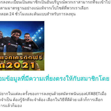
รลงทะเบียนเป็นสมาชิกเป็นอันบริบูรณ์พวกเราสามารถที่จะเข้าไป
ที่ตามมาตรฐานอย่างแน่แท้จากเว็บไซต์ที่พวกเราเลือก
้ตลอด 24 ชั่วโมงและต้นแบบสำหรับการลงทุน
ข้อมูลที่มีความเที่ยงตรงให้กับสมาชิกโดย
ไม่ยากในแต่ละครั้งของการลงทุนด้วยสมัครพนันบอลUFABETเมื่อ
็น ต้องรู้จักที่จะจำต้อง เลือกในวิธีที่ดีด้วย แล้วก็การเลือก
การแล้วก็มอง