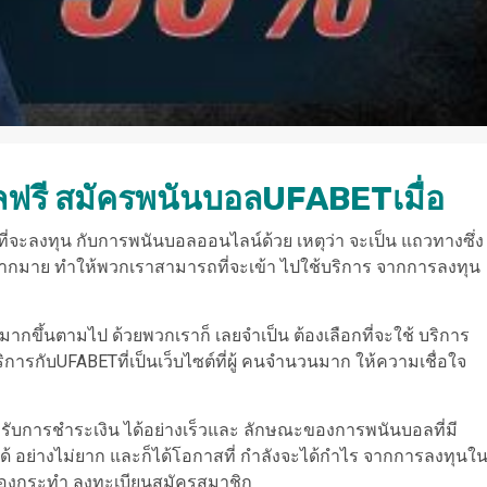
ฟรี สมัครพนันบอลUFABETเมื่อ
่จะลงทุน กับการพนันบอลออนไลน์ด้วย เหตุว่า จะเป็น แถวทางซึ่ง
่ มากมาย ทำให้พวกเราสามารถที่จะเข้า ไปใช้บริการ จากการลงทุน
ร มากขึ้นตามไป ด้วยพวกเราก็ เลยจำเป็น ต้องเลือกที่จะใช้ บริการ
ริการกับUFABETที่เป็นเว็บไซต์ที่ผู้ คนจำนวนมาก ให้ความเชื่อใจ
ับการชำระเงิน ได้อย่างเร็วและ ลักษณะของการพนันบอลที่มี
้ อย่างไม่ยาก และก็ได้โอกาสที่ กำลังจะได้กำไร จากการลงทุนใ
จะต้องกระทำ ลงทะเบียนสมัครสมาชิก