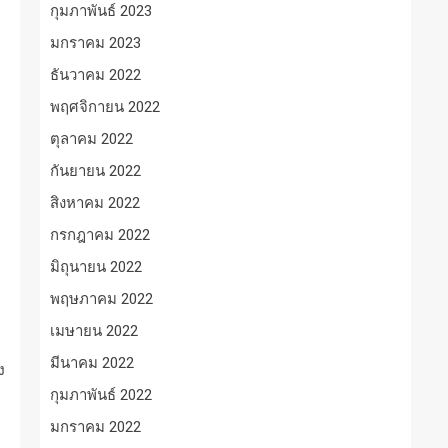
กุมภาพันธ์ 2023
มกราคม 2023
ธันวาคม 2022
พฤศจิกายน 2022
ตุลาคม 2022
กันยายน 2022
สิงหาคม 2022
กรกฎาคม 2022
มิถุนายน 2022
พฤษภาคม 2022
เมษายน 2022
มีนาคม 2022
ง
กุมภาพันธ์ 2022
มกราคม 2022