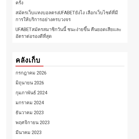
ครั้ง
สมัครเว็บแทงบอลตรงUFABETยังไง เลือกเว็บไซต์ที่มี
การให้บริการอย่างครบวงจร
UFABETสมัครสมาชิกวันนี้ ชนะง่ายขึ้น คืนยอดเสียและ
อัตราต่อรองดีที่สุด
ม
คลังเก็บ
กรกฎาคม 2026
มิถุนายน 2026
กุมภาพันธ์ 2024
มกราคม 2024
ธันวาคม 2023
พฤศจิกายน 2023
มีนาคม 2023