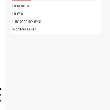
เข้าสู่ระบบ
เข้าฟีด
แสดงความเห็นฟีด
WordPress.org
อ
t
ำ
ง