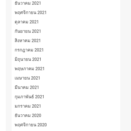
ธันวาคม 2021
พฤศจิกายน 2021
ตุลาคม 2021
กันยายน 2021
สิงหาคม 2021
กรกฎาคม 2021
มิถุนายน 2021
พฤษภาคม 2021
เมษายน 2021
มีนาคม 2021
กุมภาพันธ์ 2021
มกราคม 2021
ธันวาคม 2020
พฤศจิกายน 2020