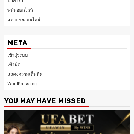
บาคาร่า
พนันออนไลน์
แทงบอลออนไลน์
META
เข้าสู่ระบบ
เข้าฟีด
แสดงความเห็นฟีด
WordPress.org
YOU MAY HAVE MISSED