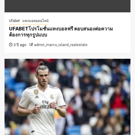
Ufabet
แทงบอลออนไลน์
UFABETโปรโมชั่นแทงบอลฟรี ตอบสนองต่อความ
ต้องการทุกรูปแบบ
3 ปี ago
admin_marco_island_realestate