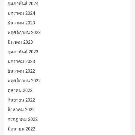
กุมภาพันธ์ 2024
มกราคม 2024
ธันวาคม 2023
พฤศจิกายน 2023
มีนาคม 2023
กุมภาพันธ์ 2023
มกราคม 2023
ธันวาคม 2022
พฤศจิกายน 2022
ตุลาคม 2022
กันยายน 2022
สิงหาคม 2022
กรกฎาคม 2022
มิถุนายน 2022