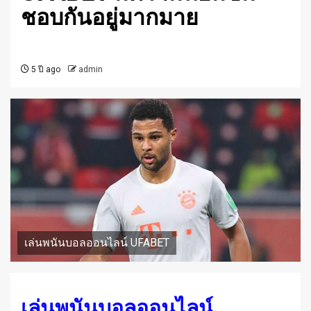
ชอบกันอยู่มากมาย
5 ปี ago
admin
เล่นพนันบอลออนไลน์ UFABET
เล่นพนันบอลออนไลน์