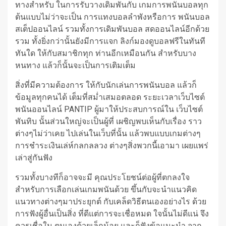
ทางสำหรับ ในการรับวางเดิมพันกับ เกมการพนันบอลทุก
ต้นแบบไม่ว่าจะเป็น การแทงบอลลำพังหรือการ พนันบอล
สเต็ปออนไลน์ รวมทั้งการเดิมพันบอล สดออนไลน์อีกด้วย
รวม ทั้งยิ่งกว่านั้นยังมีการแจก ลิงก์มองดูบอลฟรีในทันที
ทันใด ให้กับสมาชิกทุก ท่านอีกเหมือนกัน สำหรับบาง
หนทาง แล้วก็นั้นจะเป็นการเติมเต็ม
สิ่งที่มีความต้องการ ให้กับนักเล่นการพนันบอล แล้วก็
ข้อมูลทุกคนได้ เต็มที่สม่ำเสมอตลอด ระยะเวลาเว็บไซต์
พนันออนไลน์ PANTIP ผู้มาให้ประสบการณ์ใน เว็บไซต์
พันทิบ นั้นส่วนใหญ่จะเป็นผู้ที่ เผชิญพบเห็นกับเรื่อง ราว
ต่างๆไม่ว่าเคย ไปเล่นในเว็บที่นั้น แล้วพบแบบเกมต่างๆ
การชำระเงินเล่ห์กลกลลวง ต่างๆสิ่งพวกนี้เอามา เผยแพร่
เล่าสู่กันฟัง
รวมทั้งบางทีก็อาจจะมี คุณประโยชน์ต่อผู้ที่ตกลงใจ
สำหรับการเลือกเล่นเกมพนันด้วย ขึ้นกับจะนำแนวคิด
แนวทางต่างๆมาประยุกต์ กับเคล็ดวิธีตนเองอย่างไร ด้วย
การฟังผู้อื่นเป็นสิ่ง ที่ดีแต่การจะเชื่อหมด ใจนั้นไม่ดีแน่ จึง
ควรเชื่อใน ตนเองด้วยเล็กน้อย และก็ฟังข้อแนะนำ จาก