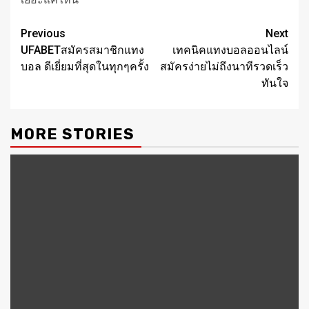
Post
Previous
Next
UFABETสมัครสมาชิกแทง
เทคนิคแทงบอลออนไลน์
navigation
บอล ดีเยี่ยมที่สุดในทุกๆครั้ง
สมัครง่ายไม่ถึงนาทีรวดเร็ว
ทันใจ
MORE STORIES