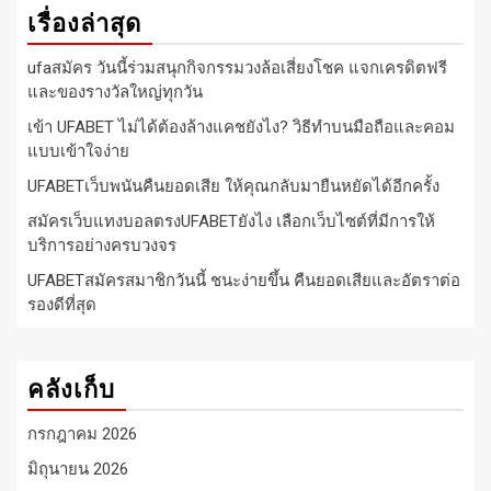
เรื่องล่าสุด
ufaสมัคร วันนี้ร่วมสนุกกิจกรรมวงล้อเสี่ยงโชค แจกเครดิตฟรี
และของรางวัลใหญ่ทุกวัน
เข้า UFABET ไม่ได้ต้องล้างแคชยังไง? วิธีทำบนมือถือและคอม
แบบเข้าใจง่าย
UFABETเว็บพนันคืนยอดเสีย ให้คุณกลับมายืนหยัดได้อีกครั้ง
สมัครเว็บแทงบอลตรงUFABETยังไง เลือกเว็บไซต์ที่มีการให้
บริการอย่างครบวงจร
UFABETสมัครสมาชิกวันนี้ ชนะง่ายขึ้น คืนยอดเสียและอัตราต่อ
รองดีที่สุด
คลังเก็บ
กรกฎาคม 2026
มิถุนายน 2026