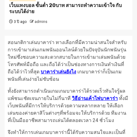
เว็บแทงบอล ขั้นต่ำ 20บาท สามารถทำความเข้าใจ กับ
ระบบได้ง่าย
3 ปี ago
admins
สอนกติกาเล่นบาคาร่า ทางเลือกที่มีความน่าสนใจสำหรับ
การเข้ามาเล่นเกมพนันออนไลน์ด้วยในปัจจุบันนักพนันรุ่น
ใหม่ซึ่งชอบความสะดวกสบายในการเข้ามาเล่นพนันด้วย
โทรศัพท์มือถือ และถือได้ว่าเป็นช่องทางการเงินทำเงินที่
ถือได้ว่าไวที่สุด
บาคาร่าเล่นยังไง
เกมบาคาร่าก็เป็นเกม
พนันที่เล่นง่ายไม่ซับซ้อน
ทั้งยังสามารถดำเนินเกมเกมบาคาร่าได้รวดเร็วทันใจรู้ผล
แพ้ชนะชัดเจนภายในไม่กี่นาที
วิธีอ่านเค้าไพ่บาคาร่า
ทั้งมี
เว็บพนันที่มีการให้บริการด้วยความหลากหลาย ให้เลือก
เล่นของค่ายคาสิโนต่างๆที่พร้อมจะให้บริการด้วย ทีมงาน
ที่เป็นมืออาชีพสามารถเล่นได้ตลอดเวลา 24 ชั่วโมง
จึงทำให้การเล่นเกมบาคาร่านี้ได้รับความสนใจและเป็นที่