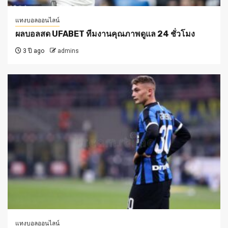
แทงบอลออนไลน์
ผลบอลสด UFABET ทีมงานคุณภาพดูแล 24 ชั่วโมง
3 ปี ago
admins
แทงบอลออนไลน์