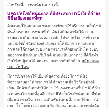
สำหรับเพื่อ การพนันในคราวนี้
UFA เว็บไซต์พนันบอล ที่มีประสบการณ์ เว็บที่กำลัง
มีชื่อเสียงเยอะที่สุด
ด้วยเหตุนี้ในลักษณะ ของการเข้ามาใช้บริการบนเว็บไซต์
มันเป็นระบบการพนันที่ ทำเงินให้กับสมาชิกได้ ตลอด
ระยะเวลากันอย่าง ไม่ต้องสงสัย โปรสำหรับการเข้า เล่น
บนเว็บไซต์พนันufabet มันจะก่อให้สมาชิก ทำเงินจาก
การเล่นได้ตลอด ระยะเวลาพวกเราด้วยเหตุนั้นใน ระบบ
ของการเข้าเล่นบนเว็บไซต์ มันจะเป็นแถวทาง ที่ดีซึ่งทำ
เงินให้กับผู้เล่นได้ ตลอดระยะเวลากันอีกด้วย
สมัครแทง
บอล เว็บไหน
มีการเปิดราคาให้ เยี่ยมที่สุดรวมทั้งยังมีการ พินิจ
พิจารณาบอลให้ พวกเราได้ทำความเข้า ใจกันอย่างดี
เยี่ยม อีกด้วยก็เลยทำให้การ ใช้แรงงานบนเว็บไซต์ได้ รับ
ความพอใจเยอะที่สุดอีก ด้วยUFA เว็บไซต์พนันบอล ที่ช่วย
เพิ่มแนวทางใน การวางเดิมพันให้คนที่อยาก ได้อยากได้
ผลกำไร ได้เข้าไปวางเดิมพัน กับเกมในแบบ ต่างๆซึ่งนับ