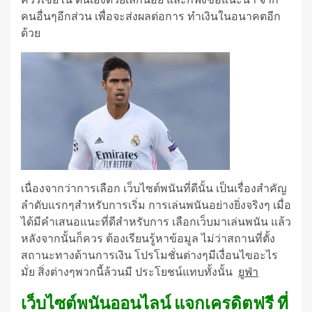
คนอื่นๆอีกส่วน เพื่อจะส่งผลต่อการ ทําเงินในอนาคตอีก
ด้วย
เนื่องจากว่าการเลือก เว็บไซต์พนันที่ดีนั้น เป็นเรื่องสำคัญ
ลำดับแรกๆสำหรับการเริ่ม การเล่นพนันอย่างยิ่งจริงๆ เมื่อ
ได้มีคำเสนอแนะที่ดีสำหรับการ เลือกเว็บมาเล่นพนัน แล้ว
หลังจากนั้นก็ควร ต้องเรียนรู้หาข้อมูล ไม่ว่าสถานที่ตั้ง
สถานะทางด้านการเงิน โปรโมชั่นต่างๆมีเงื่อนไขอะไร
มั่ย สิ่งต่างๆพวกนี้ล้วนมี ประโยชน์แทบทั้งนั้น
ยูฟ่า
เว็บไซต์พนันออนไลน์ แจกเครดิตฟรี ที่