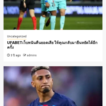
Uncategorized
UFABETเว็บพนันคืนยอดเสีย ให้คุณกลับมายืนหยัดได้อีก
ครั้ง
3 ปี ago
admins