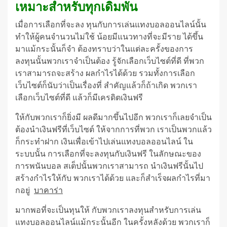
เหมาะสำหรับทุกเดิมพัน
เมื่อการเลือกที่จะลง ทุนกับการเล่นแทงบอลออนไลน์นั้น
ทำให้ผู้คนจำนวนไม่ใช้ น้อยมีแนวทางที่จะมีราย ได้ขึ้น
มาแม้กระนั้นก็จำ ต้องทราบว่าในแต่ละครั้งของการ
ลงทุนนั้นพวกเราจำเป็นต้อง รู้จักเลือกเว็บไซต์ที่ดี ที่พวก
เราสามารถจะสร้าง ผลกำไรได้ด้วย รวมทั้งการเลือก
เว็บไซต์ก็นับว่าเป็นเรื่องที่ สำคัญแล้วก็ถ้าเกิด พวกเรา
เลือกเว็บไซต์ที่ดี แล้วก็มีเครดิตเงินฟรี
ให้กับพวกเราก็ยิ่งมี ผลดีมากขึ้นไปอีก พวกเราก็เลยจำเป็น
ต้องนำเงินฟรีที่เว็บไซต์ ให้จากการที่พวก เราเป็นพวกแล้ว
ก็กระทำฝาก เงินเพื่อเข้าไปเล่นแทงบอลออนไลน์ ใน
ระบบนั้น การเลือกที่จะลงทุนกับเงินฟรี ในลักษณะของ
การพนันบอล สเต็ปนั้นพวกเราสามารถ นำเงินฟรีนั้นไป
สร้างกำไรให้กับ พวกเราได้ด้วย และก็สำเร็จผลกำไรที่มา
กอยู่
บาคาร่า
มากพอที่จะเป็นทุนให้ กับพวกเราลงทุนสำหรับการเล่น
แทงบอลออนไลน์แม้กระนั้นอีก ในครั้งหลังด้วย พวกเราก็