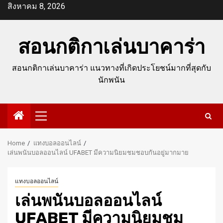
Skip
สิงหาคม 8, 2026
to
content
สอนกติกาเล่นบาคาร่า
สอนกติกาเล่นบาคาร่า แนวทางที่เกิดประโยชน์มากที่สุดกับ
นักพนัน
Primary
Menu
Home
แทงบอลออนไลน์
เล่นพนันบอลออนไลน์ UFABET มีความนิยมชมชอบกันอยู่มากมาย
แทงบอลออนไลน์
เล่นพนันบอลออนไลน์
UFABET มีความนิยมชม