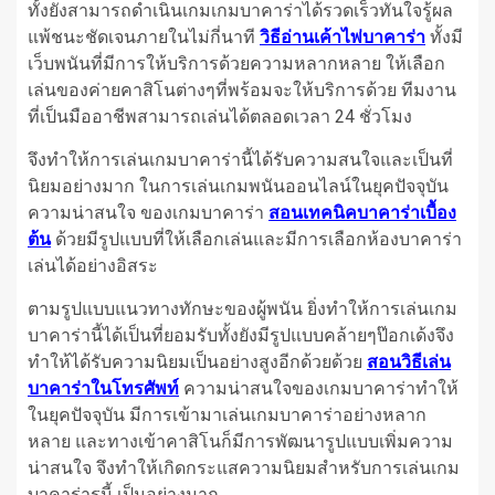
ทั้งยังสามารถดำเนินเกมเกมบาคาร่าได้รวดเร็วทันใจรู้ผล
แพ้ชนะชัดเจนภายในไม่กี่นาที
วิธีอ่านเค้าไพ่บาคาร่า
ทั้งมี
เว็บพนันที่มีการให้บริการด้วยความหลากหลาย ให้เลือก
เล่นของค่ายคาสิโนต่างๆที่พร้อมจะให้บริการด้วย ทีมงาน
ที่เป็นมืออาชีพสามารถเล่นได้ตลอดเวลา 24 ชั่วโมง
จึงทำให้การเล่นเกมบาคาร่านี้ได้รับความสนใจและเป็นที่
นิยมอย่างมาก ในการเล่นเกมพนันออนไลน์ในยุคปัจจุบัน
ความน่าสนใจ ของเกมบาคาร่า
สอนเทคนิคบาคาร่าเบื้อง
ต้น
ด้วยมีรูปแบบที่ให้เลือกเล่นและมีการเลือกห้องบาคาร่า
เล่นได้อย่างอิสระ
ตามรูปแบบแนวทางทักษะของผู้พนัน ยิ่งทำให้การเล่นเกม
บาคาร่านี้ได้เป็นที่ยอมรับทั้งยังมีรูปแบบคล้ายๆป๊อกเด้งจึง
ทำให้ได้รับความนิยมเป็นอย่างสูงอีกด้วย
ด้วย
สอนวิธีเล่น
บาคาร่าในโทรศัพท์
ความน่าสนใจของเกมบาคาร่าทำให้
ในยุคปัจจุบัน มีการเข้ามาเล่นเกมบาคาร่าอย่างหลาก
หลาย และทางเข้าคาสิโนก็มีการพัฒนารูปแบบเพิ่มความ
น่าสนใจ จึงทำให้เกิดกระแสความนิยมสำหรับการเล่นเกม
บาคาร่ารนี้ เป็นอย่างมาก