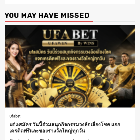
YOU MAY HAVE MISSED
Ufabet
ufaสมัคร วันนี้ร่วมสนุกกิจกรรมวงล้อเสี่ยงโชค แจก
เครดิตฟรีและของรางวัลใหญ่ทุกวัน