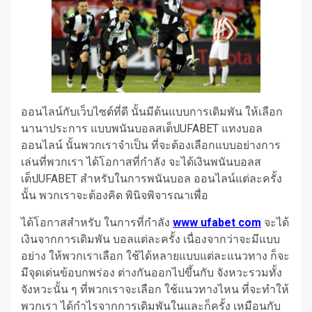
ออนไลน์กับเว็บไซต์ที่ดี นั้นมีต้นแบบการเดิมพัน ให้เลือก
นานาประการ แบบพนันบอลสเต็ปUFABET แทงบอล
ออนไลน์ นั้นพวกเราจำเป็น ที่จะต้องเลือกแบบอย่างการ
เล่นที่พวกเรา ได้โอกาสที่กำลัง จะได้เงินพนันบอลส
เต็ปUFABET สำหรับในการพนันบอล ออนไลน์แต่ละครั้ง
นั้น พวกเราจะต้องคิด พินิจพิจารณาเพื่อ
ได้โอกาสสำหรับ ในการที่กำลัง
www ufabet com
จะได้
เงินจากการเดิมพัน บอลแต่ละครั้ง เนื่องจากว่าจะมีแบบ
อย่าง ให้พวกเราเลือก ใช้ได้หลายแบบแต่ละแนวทาง ก็จะ
มีจุดเด่นข้อบกพร่อง ต่างกันออกไปขึ้นกับ จังหวะรวมทั้ง
จังหวะนั้น ๆ ที่พวกเราจะเลือก ใช้แนวทางไหน ที่จะทำให้
พวกเรา ได้กำไรจากการเดิมพันในและก็ครั้ง เหมือนกับ