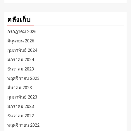
คลังเก็บ
กรกฎาคม 2026
มิถุนายน 2026
กุมภาพันธ์ 2024
มกราคม 2024
ธันวาคม 2023
พฤศจิกายน 2023
มีนาคม 2023
กุมภาพันธ์ 2023
มกราคม 2023
ธันวาคม 2022
พฤศจิกายน 2022