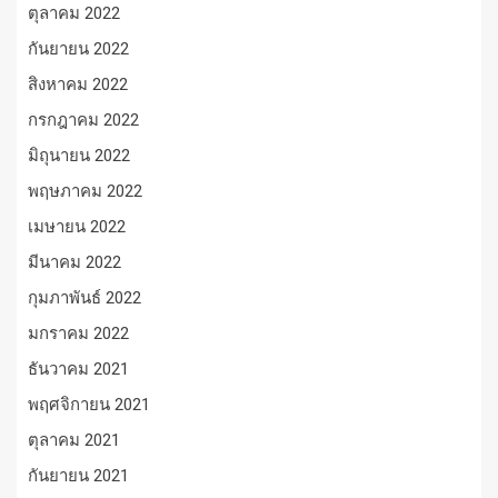
ตุลาคม 2022
กันยายน 2022
สิงหาคม 2022
กรกฎาคม 2022
มิถุนายน 2022
พฤษภาคม 2022
เมษายน 2022
มีนาคม 2022
กุมภาพันธ์ 2022
มกราคม 2022
ธันวาคม 2021
พฤศจิกายน 2021
ตุลาคม 2021
กันยายน 2021