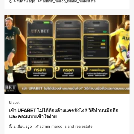
4 สัปดาห์ ago
admin_marco_island_realestate
Ufabet
เข้า UFABET ไม่ได้ต้องล้างแคชยังไง? วิธีทำบนมือถือ
และคอมแบบเข้าใจง่าย
2 เดือน ago
admin_marco_island_realestate