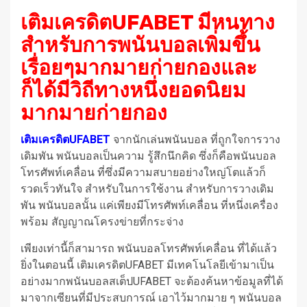
เติมเครดิตUFABET มีหนทาง
สำหรับการพนันบอลเพิ่มขึ้น
เรื่อยๆมากมายก่ายกองและ
ก็ได้มีวิถีทางหนึ่งยอดนิยม
มากมายก่ายกอง
เติมเครดิตUFABET
จากนักเล่นพนันบอล ที่ถูกใจการวาง
เดิมพัน พนันบอลเป็นความ รู้สึกนึกคิด ซึ่งก็คือพนันบอล
โทรศัพท์เคลื่อน ที่ซึ่งมีความสบายอย่างใหญ่โตแล้วก็
รวดเร็วทันใจ สำหรับในการใช้งาน สำหรับการวางเดิม
พัน พนันบอลนั้น แค่เพียงมีโทรศัพท์เคลื่อน ที่หนึ่งเครื่อง
พร้อม สัญญาณโครงข่ายที่กระจ่าง
เพียงเท่านี้ก็สามารถ พนันบอลโทรศัพท์เคลื่อน ที่ได้แล้ว
ยิ่งในตอนนี้ เติมเครดิตUFABET มีเทคโนโลยีเข้ามาเป็น
อย่างมากพนันบอลสเต็ปUFABET จะต้องค้นหาข้อมูลที่ได้
มาจากเซียนที่มีประสบการณ์ เอาไว้มากมาย ๆ พนันบอล