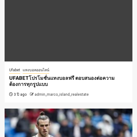
Ufabet
แทงบอลออนไลน์
UFABETโปรโมชั่นแทงบอลฟรี ตอบสนองต่อความ
ต้องการทุกรูปแบบ
3 ปี ago
admin_marco_island_realestate