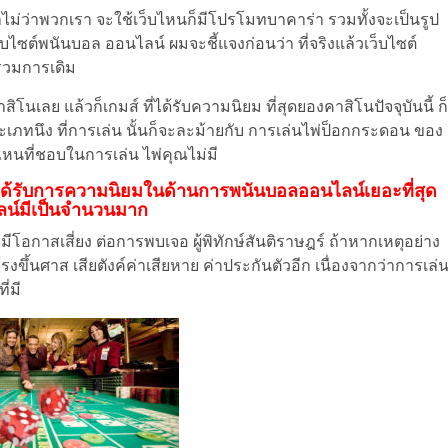
ว่าไม่ว่าพวกเรา จะใช้เว็บไหนก็มีโปรโมทบาคาร่า รวมทั้งจะเป็นรูป
็บไซต์พนันบอล ออนไลน์ ผมจะชี้แจงก่อนว่า ที่จริงแล้วเว็บไซต์
บรวมการเดิม
าสิโนเลย แล้วก็เกมส์ ที่ได้รับความนิยม ที่สุดยองคาสิโนปัจจุบันนี้ ก็
ระเภทนึง ที่การเล่น นั้นก็จะละม้ายกับ การเล่นไพ่ป็อกกระดอน ของ
ไหนที่ชอบในการเล่น ไพ่คุณไม่มี
ที่ได้รับการความนิยมในด้านการพนันบอลออนไลน์เยอะที่สุด
ลน์มีเป็นจำนวนมาก
มีโอกาสเสี่ยง ต่อการพบเจอ ผู้พิทักษ์สันติราษฎร์ ถ้าหากเหตุอย่าง
รงขึ้นศาส เสียตังค์ค่าเสียหาย ค่าประกันตัวอีก เนื่องจากว่าการเล่
่มี