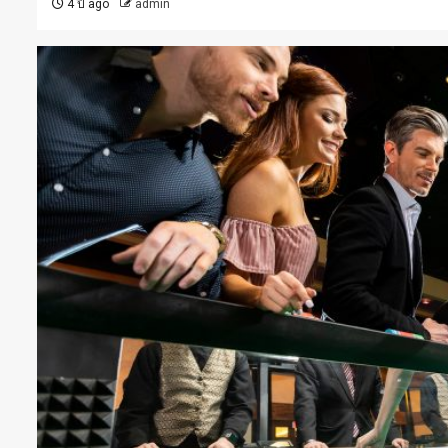
4 ปี ago
admin