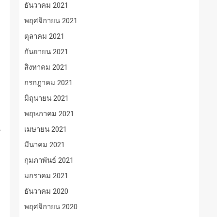
ธันวาคม 2021
พฤศจิกายน 2021
ตุลาคม 2021
กันยายน 2021
สิงหาคม 2021
กรกฎาคม 2021
มิถุนายน 2021
พฤษภาคม 2021
น
เมษายน 2021
มีนาคม 2021
กุมภาพันธ์ 2021
มกราคม 2021
ธันวาคม 2020
พฤศจิกายน 2020