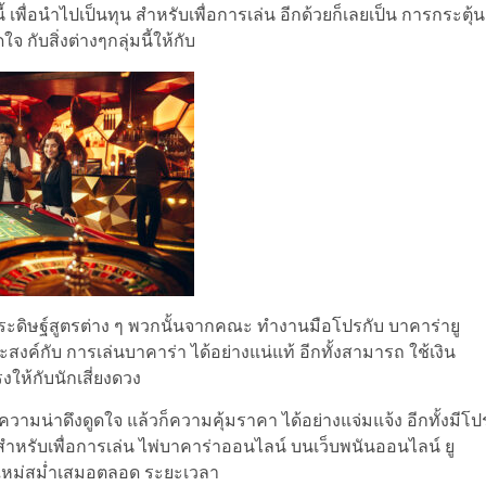
พื่อนำไปเป็นทุน สำหรับเพื่อการเล่น อีกด้วยก็เลยเป็น การกระตุ้น
 กับสิ่งต่างๆกลุ่มนี้ให้กับ
ประดิษฐ์สูตรต่าง ๆ พวกนั้นจากคณะ ทำงานมือโปรกับ บาคาร่ายู
สงค์กับ การเล่นบาคาร่า ได้อย่างแน่แท้ อีกทั้งสามารถ ใช้เงิน
งให้กับนักเสี่ยงดวง
ความน่าดึงดูดใจ แล้วก็ความคุ้มราคา ได้อย่างแจ่มแจ้ง อีกทั้งมีโป
 สำหรับเพื่อการเล่น ไพ่บาคาร่าออนไลน์ บนเว็บพนันออนไลน์ ยู
ใหม่สม่ำเสมอตลอด ระยะเวลา