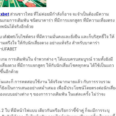
1xbet
ส่วนชาวไทย ที่ไม่ค่อยมีกำลังก็อาจ จะจำเป็นต้องมีความ
เล่นเกมการเดิมพัน ชนิดบาคาร่า ที่มีการแจกสูตร ที่มีความเที่ยงตรง
พนันได้จริงอีกด้วย
fabetเว็บไซต์ตรง ที่มีความมั่นคงและยั่งยืน และก็บริสุทธิ์ใจ ให้
วามตรึงใจ ให้กับนักเสี่ยงดวง อย่างแท้จริง สำหรับบาคาร่า
ร่าUFABET
นอเกม การเดิมพันใน จำพวกต่าง ๆ ได้แบบครบสมบูรณ์ รวมทั้งยังมี
่ยงดวง ที่มีการแจกสูตร ให้กับนักเสี่ยงโชคทุกคน ได้ใช้เป็นแถว
ขึ้นอีกด้วย
ิดค้นและก็ การทดสอบใช้งาน ได้จริงมากมายแล้ว กับการรวบรวม
ะก็ยังเป็นการเสนออย่างสม่ำเสมอ เพื่อมีประโยชน์โดยตรงต่อนักเสี่ย
บบอย่างต่าง ๆ ของการวางเดิมพัน ในแต่ละครั้ง ไม่ว่าจะ
บ ที่มีหน้าไพ่แบบ เดียวกันหรือเรียกว่าขี้ข้าคู่ ก็จะมีการระบุ