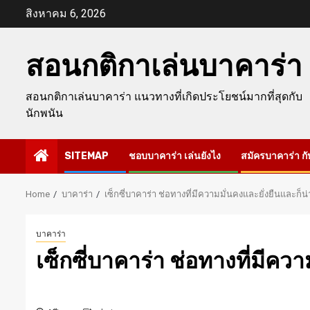
Skip
สิงหาคม 6, 2026
to
content
สอนกติกาเล่นบาคาร่า
สอนกติกาเล่นบาคาร่า แนวทางที่เกิดประโยชน์มากที่สุดกับ
นักพนัน
SITEMAP
ชอบบาคาร่า เล่นยังไง
สมัครบาคาร่า กับเว
Home
บาคาร่า
เซ็กซี่บาคาร่า ช่อทางที่มีความมั่นคงและยั่งยืนและก็น่
บาคาร่า
เซ็กซี่บาคาร่า ช่อทางที่มีคว