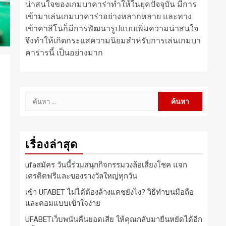
น่าสนใจของเกมบาคาร่าทำให้ในยุคปัจจุบัน มีการ
เข้ามาเล่นเกมบาคาร่าอย่างหลากหลาย และทาง
เข้าคาสิโนก็มีการพัฒนารูปแบบเพิ่มความน่าสนใจ
จึงทำให้เกิดกระแสความนิยมสำหรับการเล่นเกมบา
คาร่ารนี้ เป็นอย่างมาก
ค้นหา
สำหรับ:
เรื่องล่าสุด
ufaสมัคร วันนี้ร่วมสนุกกิจกรรมวงล้อเสี่ยงโชค แจก
เครดิตฟรีและของรางวัลใหญ่ทุกวัน
เข้า UFABET ไม่ได้ต้องล้างแคชยังไง? วิธีทำบนมือถือ
และคอมแบบเข้าใจง่าย
UFABETเว็บพนันคืนยอดเสีย ให้คุณกลับมายืนหยัดได้อีก