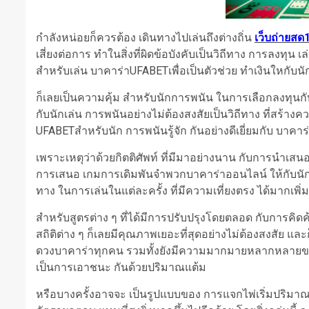
กำลังหน่อยก็ควรต้อง เดินทางไปเล่นถึงต่างถิ่น
เว็บถ่ายสด
เสี่ยงต่อการ ทำในสิ่งที่ผิดข้อบังคับเป็นวิถีทาง การลงทุน 
สำหรับเล่น บาคาร่าUFABETเพื่อเป็นตัวช่วย ทำเงินใหกับนัก
ก็เลยเป็นความคุ้ม สำหรับนักการพนัน ในการเลือกลงทุนกับ u
กับนักเล่น การพนันอย่างไม่ต้องสงสัยเป็นวิถีทาง ที่สร้างค
UFABETสำหรับนัก การพนันรู้จัก กันอย่างดีเยี่ยมกับ บาคา
เพราะเหตุว่าด้วยกิตติศัพท์ ที่มีมาอย่างนาน กับการนำเส
การเสนอ เกมการเดิมพันจำพวกบาคาร่าออนไลน์ ให้กับนักเสี
ทาง ในการเล่นในแต่ละครั้ง ที่มีความเที่ยงตรง ได้มากเพิ่ม
สำหรับสูตรต่าง ๆ ที่ได้มีการปรับปรุงโดยตลอด กับการค
สถิติต่าง ๆ ก็เลยมีคุณภาพเยอะที่สุดอย่างไม่ต้องสงสัย แล
ดวงบาคาร่าทุกคน รวมทั้งยังมีความมากมายหลากหลายของแ
เป็นการเอาชนะ กันด้วยปริมาณแต้ม
หรือบางครั้งอาจจะ เป็นรูปแบบของ การแจกไพ่เริ่มปริมาณ 2 ใ