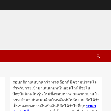
สอนกติกาเล่นบาคาร่า ทางเลือกที่มีความน่าสนใจ
สำหรับการเข้ามาเล่นเกมพนันออนไลน์ด้วยใน
ปัจจุบันนักพนันรุ่นใหม่ซึ่งชอบความสะดวกสบายใน
การเข้ามาเล่นพนันด้วยโทรศัพท์มือถือ และถือได้ว่า
เป็นช่องทางการเงินทำเงินที่ถือได้ว่าไวที่สุด
บาคา