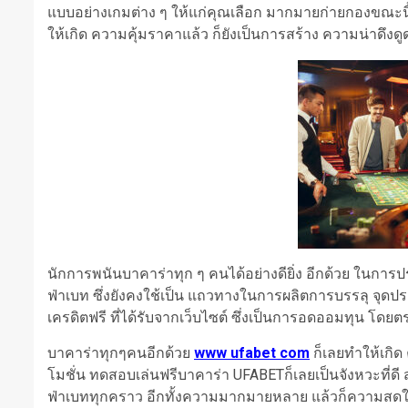
แบบอย่างเกมต่าง ๆ ให้แก่คุณเลือก มากมายก่ายกองขณะนี้ เ
ให้เกิด ความคุ้มราคาแล้ว ก็ยังเป็นการสร้าง ความน่าดึงดูดใจ
นักการพนันบาคาร่าทุก ๆ คนได้อย่างดียิ่ง อีกด้วย ในการ
ฟ่าเบท ซึ่งยังคงใช้เป็น แถวทางในการผลิตการบรรลุ จุดประ
เครดิตฟรี ที่ได้รับจากเว็บไซต์ ซึ่งเป็นการอดออมทุน โดยตร
บาคาร่าทุกๆคนอีกด้วย
www ufabet com
ก็เลยทำให้เกิด 
โมชั่น ทดสอบเล่นฟรีบาคาร่า UFABETก็เลยเป็นจังหวะที่ดี
ฟ่าเบททุกคราว อีกทั้งความมากมายหลาย แล้วก็ความสด