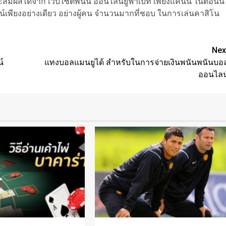
จะสัมผัสได้จาก เว็บไซต์พนัน ออนไลน์ยูฟ่าเบท เพียงแค่นั้น ในตอนนี้
น์เพียงอย่างเดียว อย่างผู้คน จำนวนมากที่ชอบ ในการเล่นคาสิโน
Nex
์
แทงบอลแมนยูได้ สำหรับในการจ่ายเงินพนันพนันบอ
ออนไลน