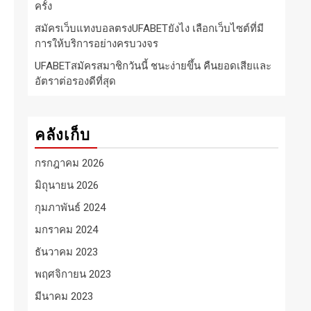
ครั้ง
สมัครเว็บแทงบอลตรงUFABETยังไง เลือกเว็บไซต์ที่มี
การให้บริการอย่างครบวงจร
UFABETสมัครสมาชิกวันนี้ ชนะง่ายขึ้น คืนยอดเสียและ
อัตราต่อรองดีที่สุด
คลังเก็บ
กรกฎาคม 2026
มิถุนายน 2026
กุมภาพันธ์ 2024
มกราคม 2024
ธันวาคม 2023
พฤศจิกายน 2023
มีนาคม 2023