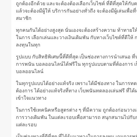
ถูกต้องอีกด้วย และจะต้องต้องเลือกเว็บไซต์ ที่ดีที่สุดให้
แล้วจะต้องมีผู้ให้ บริการกันอย่างทั่วถึง จะต้องมีผู้เล่นเพื่
สมาชิก
ทุกคนกันได้อย่างสูงสุด นั่นเองจะต้องสร้างความ ท้าทายใ
ในการ เลือกเล่นและวางเงินเดิมพัน กับทางเว็บไซต์ที่ดีให้ 
ลงทุนในทุก
รูปแบบ กับสิทธิพิเศษนี้ที่ดีที่สุด เป็นช่องทางการนำเสนอ 
การพนัน บอลออนไลน์ได้ฟรีใน ทุกรูปแบบตามที่ต้องการ เป็น
บอลออนไลน์
ในทุกรูปแบบได้อย่างแท้จริง เพราะได้มีช่องทาง ในการท
ต้องการ ได้อย่างแท้จริงที่ทาง เว็บพนันทดลองเล่นฟรี ที่ไ
เข้าใจแนวทาง
ในการใช้เทคนิคหรือสูตรต่าง ๆ ที่มีความ ถูกต้องก่อนวา
การวางเดิมพัน ในแต่ละรอบเพื่อสามารถ สนุกสนานไปกับก
แต่ละรอบ
เป็นช่องทางที่ดีที่สุด ที่ได้รู้แนวทางในการลงทุน เกมกา