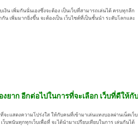
ิน เพิ่มกันนั่นเองซึ่งจะต้อง เป็นเว็บที่สามารถเล่นได้ ครบทุกลีก
น เพิ่มมากยิ่งขึ้น จะต้องเป็น เว็บไซต์ที่เป็นชั้นนำ ระดับโลกและ
งยาก อีกต่อไปในการที่จะเลือก เว็บที่ดีให้กั
 ที่จะแสดงความโปร่งใส ให้กับคนที่เข้ามาเล่นแทงบอลผ่านเน็ตเว็บ
์ เว็บพนันทุกทุกเว็บเพื่อที่ จะได้นำมาเปรียบเทียบในการ เล่นกันได้