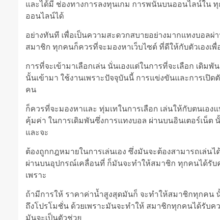
และได้มี ช่องทางการลงทุนเกม การพนันบนออนไลน์ใน ทุก
ออนไลน์ได้
อย่างทันที เพื่อเป็นความสะดวกสบายอย่างมาก
แทงบอลผ่าน
สมาชิก ทุกคนก็ควรที่จะมองหาเว็บไซต์ ที่ดีให้กับตัวเองเ
การที่จะเข้ามาเลือกเล่น นั่นเองแต่ในการที่จะเลือก เดิมพ
นั้นเข้ามา ใช้งานเพราะปัจจุบันนี้ การแข่งขันและการเปิ
คน
ก็ควรที่จะมองหาและ ทุ่มเทในการเลือก เล่นให้กับตนเองแท
คุ้มค่า ในการเดิมพันซึ่งการแทงบอล ผ่านบนอินเตอร์เน็ต นั
และจะ
ต้องถูกกฎหมายในการเล่นเอง ซึ่งมันจะต้องสามารถเล่นได้หม
ผ่านบนอุปกรณ์เคลื่อนที่ ก็มันจะทำให้สมาชิก ทุกคนได้
เพราะ
ถ้ามีการให้ ราคาค่าน้ำสูงสุดมันก็ จะทำให้สมาชิกทุกคน น
ถึงโปรโมชั่น ด้วยเพราะมันจะทำให้ สมาชิกทุกคนได้รับความคุ้
มันจะเป็นตัวช่วย