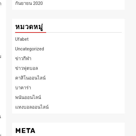
กันยายน 2020
ก
หมวดหมู่
ร
Ufabet
Uncategorized
ม
ข่าวกีฬา
ข่าวฟุตบอล
คาสิโนออนไลน์
บาคาร่า
พนันออนไลน์
แทงบอลออนไลน์
น
META
น