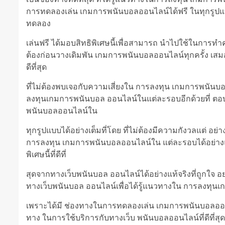
การทดลองเล่น เกมการพนันบอลออนไลน์ได้ฟรี ในทุกรูปแบบตามท
ทดลอง
เล่นฟรี ได้มอบสิทธิพิเศษนี้เพื่อสามารถ นำไปใช้ในการทำ
ต้องก่อนวางเดิมพัน เกมการพนันบอลออนไลน์ทุกครั้ง เสม
ดีที่สุด
ที่ไม่ต้องพบเจอกับความเสี่ยงใน การลงทุน เกมการพนันบ
ลงทุนเกมการพนันบอล ออนไลน์ในแต่ละรอบอีกด้วยที่ ตอ
พนันบอลออนไลน์ใน
ทุกรูปแบบได้อย่างเต็มที่โดย ที่ไม่ต้องมีความกังวลแต่ 
การลงทุน เกมการพนันบอลออนไลน์ใน แต่ละรอบได้อย่างแท้
พิเศษนี้ที่ดีที่
สุดจากทางเว็บพนันบอล ออนไลน์ได้อย่างแท้จริงที่ถูกใจ อย่าง
ทางเว็บพนันบอล ออนไลน์เพื่อได้รู้แนวทางใน การลงทุนเ
เพราะได้มี ช่องทางในการทดลองเล่น เกมการพนันบอลออนไลน
ทาง ในการใช้บริการกับทางเว็บ พนันบอลออนไลน์ที่ดีที่ส