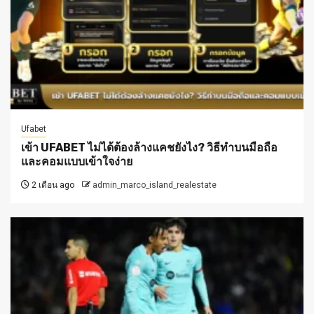
Ufabet
เข้า UFABET ไม่ได้ต้องล้างแคชยังไง? วิธีทำบนมือถือ
และคอมแบบเข้าใจง่าย
2 เดือน ago
admin_marco_island_realestate