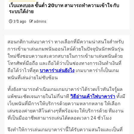
เว็บแทงบอล ขั้นต่ำ 20บาท สามารถทำความเข้าใจ กับ
ระบบได้ง่าย
3 ปี ago
admins
สอนกติกาเล่นบาคาร่า ทางเลือกที่มีความน่าสนใจสำหรับ
การเข้ามาเล่นเกมพนันออนไลน์ด้วยในปัจจุบันนักพนันรุ่น
ใหม่ซึ่งชอบความสะดวกสบายในการเข้ามาเล่นพนันด้วย
โทรศัพท์มือถือ และถือได้ว่าเป็นช่องทางการเงินทำเงินที่
ถือได้ว่าไวที่สุด
บาคาร่าเล่นยังไง
เกมบาคาร่าก็เป็นเกม
พนันที่เล่นง่ายไม่ซับซ้อน
ทั้งยังสามารถดำเนินเกมเกมบาคาร่าได้รวดเร็วทันใจรู้ผล
แพ้ชนะชัดเจนภายในไม่กี่นาที
วิธีอ่านเค้าไพ่บาคาร่า
ทั้งมี
เว็บพนันที่มีการให้บริการด้วยความหลากหลาย ให้เลือก
เล่นของค่ายคาสิโนต่างๆที่พร้อมจะให้บริการด้วย ทีมงาน
ที่เป็นมืออาชีพสามารถเล่นได้ตลอดเวลา 24 ชั่วโมง
จึงทำให้การเล่นเกมบาคาร่านี้ได้รับความสนใจและเป็นที่