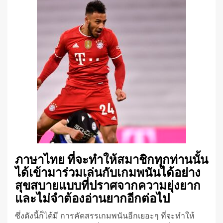
ภาษาไทย ที่จะทำให้สมาชิกทุกท่านนั้น
ได้เข้ามาร่วมเล่นกับเกมพนันได้อย่าง
สุขสบายแบบที่ปราศจากความยุ่งยาก
และไม่จำต้องอ่านยากอีกต่อไป
ซึ่งดังนี้ก็ได้มี การคัดสรรเกมพนันอีกเยอะๆ ที่จะทำให้