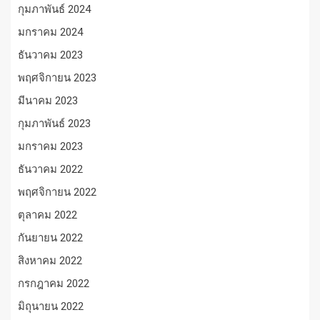
กุมภาพันธ์ 2024
มกราคม 2024
ธันวาคม 2023
พฤศจิกายน 2023
มีนาคม 2023
กุมภาพันธ์ 2023
มกราคม 2023
ธันวาคม 2022
พฤศจิกายน 2022
ตุลาคม 2022
กันยายน 2022
สิงหาคม 2022
กรกฎาคม 2022
มิถุนายน 2022