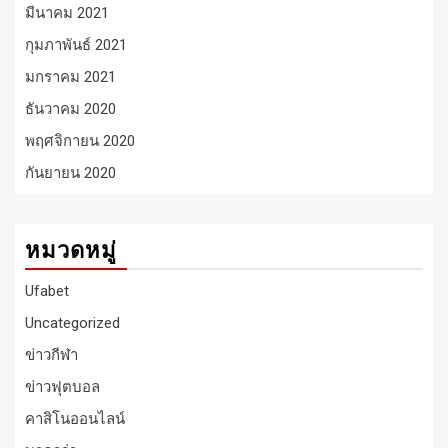
มีนาคม 2021
กุมภาพันธ์ 2021
มกราคม 2021
ธันวาคม 2020
พฤศจิกายน 2020
กันยายน 2020
หมวดหมู่
Ufabet
Uncategorized
ข่าวกีฬา
ข่าวฟุตบอล
คาสิโนออนไลน์