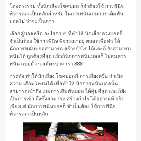
โดยตรงรวม ทั้งนักเสี่ยงโชคบอล ก็จำต้องใช้ การพินิจ
พิจารณา เป็นหลักสำหรับ ในการพนันเกมการ เดิมพัน
บอลไม่ ว่าจะเป็นการ
เลือกคู่บอลหรือ อะไรต่างๆ ที่ทำให้ นักเสี่ยงดวงบอลก็
จำเป็นต้อง ใช้การพินิจ พิจารณาอยู่ ตลอดเพื่อทำ ให้
นักการพนันบอลสามารถ สร้างกำไร ได้และก็ ยังสามารถ
พนันได้ ถูกต้องที่สุด แล้วก็นักการพนันบอลก็ ไม่สมควร
พนัน แบบมั่ว ๆ สมัครบาคาร่า 888
กระทั่ง ทำให้นักเสี่ยง โชคบอลมี การเสี่ยงหรือ กำเนิด
ความ เสื่อมโทรมได้ เพื่อทำให้ นักการพนันบอลนั้น
สามารถเข้าถึง เกมการเดิมพันบอล ได้คุ้มที่สุด และก็ยัง
เป็นการเข้า ถึงซึ่งสามารถ สร้างกำไร ได้อย่างแท้ จริง
เพียงแต่ นักการพนันบอลก็ จำเป็นต้อง ใช้การพินิจ
พิจารณา เป็นหลัก