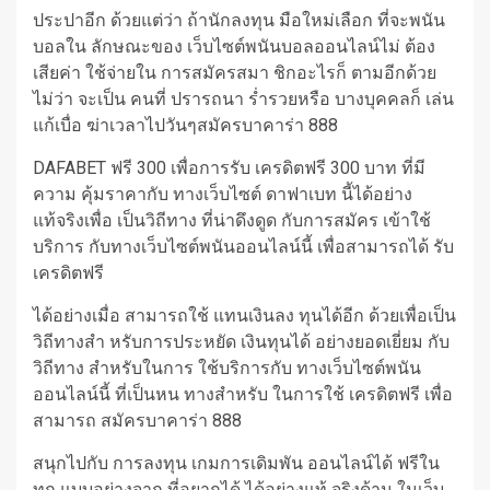
ประปาอีก ด้วยแต่ว่า ถ้านักลงทุน มือใหม่เลือก ที่จะพนัน
บอลใน ลักษณะของ เว็บไซต์พนันบอลออนไลน์ไม่ ต้อง
เสียค่า ใช้จ่ายใน การสมัครสมา ชิกอะไรก็ ตามอีกด้วย
ไม่ว่า จะเป็น คนที่ ปรารถนา ร่ำรวยหรือ บางบุคคลก็ เล่น
แก้เบื่อ ฆ่าเวลาไปวันๆสมัครบาคาร่า 888
DAFABET ฟรี 300 เพื่อการรับ เครดิตฟรี 300 บาท ที่มี
ความ คุ้มราคากับ ทางเว็บไซต์ ดาฟาเบท นี้ได้อย่าง
แท้จริงเพื่อ เป็นวิถีทาง ที่น่าดึงดูด กับการสมัคร เข้าใช้
บริการ กับทางเว็บไซต์พนันออนไลน์นี้ เพื่อสามารถได้ รับ
เครดิตฟรี
ได้อย่างเมื่อ สามารถใช้ แทนเงินลง ทุนได้อีก ด้วยเพื่อเป็น
วิถีทางสำ หรับการประหยัด เงินทุนได้ อย่างยอดเยี่ยม กับ
วิถีทาง สำหรับในการ ใช้บริการกับ ทางเว็บไซต์พนัน
ออนไลน์นี้ ที่เป็นหน ทางสำหรับ ในการใช้ เครดิตฟรี เพื่อ
สามารถ สมัครบาคาร่า 888
สนุกไปกับ การลงทุน เกมการเดิมพัน ออนไลน์ได้ ฟรีใน
ทุก แบบอย่างจาก ที่อยากได้ ได้อย่างแท้ จริงด้าน ในเว็บ