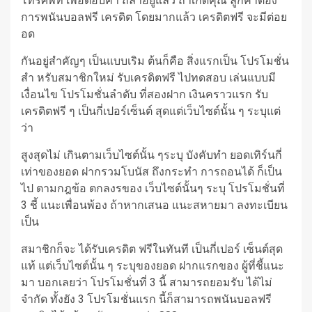
โทรศัพท์ เพื่อตอบคำ ถลาอยู่แล้ว ถ้าเกิดคุณ ลูกค้าต้อง
การพนันบอลฟรี เครดิต โดยมากแล้ว เครดิตฟรี จะมีต่อย
อด
กันอยู่สำคัญๆ เป็นแบบเริม ต้นก็คือ สิ่งแรกเป็น โปรโมชั่น
สำ หรับสมาชิกใหม่ รับเครดิตฟรี ไปทดสอบ เล่นแบบมี
เงื่อนไข โปรโมชั่นลำดับ ที่สองฝาก เงินคราวแรก รับ
เครดิตฟรี ๆ เป็นกี่เปอร์เซ็นต์ สุดแต่เว็บไซต์นั้น ๆ ระบุแต่
ว่า
สูงสุดไม่ เกินตามเว็บไซต์นั้น ๆระบุ บังคับทำ ยอดเทิร์นกี่
เท่าของยอด ฝากรวมโบนัส ถึงกระทำ การถอนได้ ก็เป็น
ไป ตามกฎข้อ ตกลงรของ เว็บไซต์นั้นๆ ระบุ โปรโมชั่นที่
3 ชี้ แนะเพื่อนพ้อง ถ้าหากเสนอ แนะสหายมา ลงทะเบียน
เป็น
สมาชิกก็จะ ได้รับเครดิต ฟรีในทันที เป็นกี่เปอร์ เซ็นต์สุด
แท้ แต่เว็บไซต์นั้น ๆ ระบุของยอด ฝากแรกของ ผู้ที่ชี้แนะ
มา บอกเลยว่า โปรโมชั่นที่ 3 นี้ สามารถยอมรับ ได้ไม่
จำกัด ทั้งยัง 3 โปรโมชั่นแรก นี้ก็สามารถพนันบอลฟรี