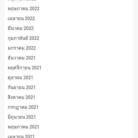
พฤษภาคม 2022
เมษายน 2022
มีนาคม 2022
กุมภาพันธ์ 2022
มกราคม 2022
ธันวาคม 2021
พฤศจิกายน 2021
ตุลาคม 2021
กันยายน 2021
สิงหาคม 2021
กรกฎาคม 2021
มิถุนายน 2021
พฤษภาคม 2021
เมษายน 2021