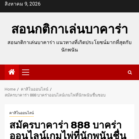
Skip
สิงหาคม 9, 2026
to
content
สอนกติกาเล่นบาคาร่า
สอนกติกาเล่นบาคาร่า แนวทางที่เกิดประโยชน์มากที่สุดกับ
นักพนัน
Primary
Menu
Home
คาสิโนออนไลน์
สมัครบาคาร่า 888 บาคร่าออนไลน์เกมไพ่ที่นักพนันชื่นชอบ
คาสิโนออนไลน์
สมัครบาคาร่า 888 บาคร่า
ออนไลน์เกมไพ่ที่นักพนันชื่น