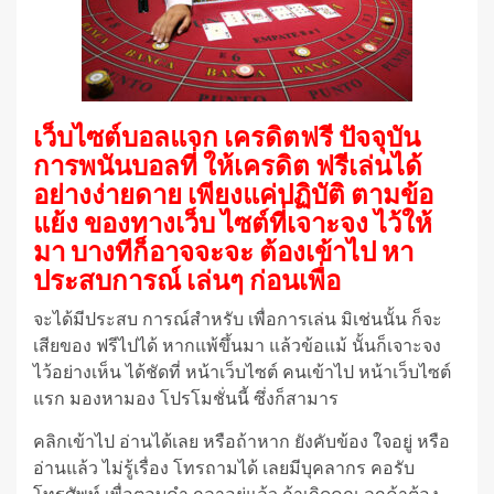
เว็บไซต์บอลแจก เครดิตฟรี ปัจจุบัน
การพนันบอลที่ ให้เครดิต ฟรีเล่นได้
อย่างง่ายดาย เพียงแค่ปฏิบัติ ตามข้อ
แย้ง ของทางเว็บ ไซต์ที่เจาะจง ไว้ให้
มา บางทีก็อาจจะจะ ต้องเข้าไป หา
ประสบการณ์ เล่นๆ ก่อนเพื่อ
จะได้มีประสบ การณ์สำหรับ เพื่อการเล่น มิเช่นนั้น ก็จะ
เสียของ ฟรีไปได้ หากแพ้ขึ้นมา แล้วข้อแม้ นั้นก็เจาะจง
ไว้อย่างเห็น ได้ชัดที่ หน้าเว็บไซต์ คนเข้าไป หน้าเว็บไซต์
แรก มองหามอง โปรโมชั่นนี้ ซึ่งก็สามาร
คลิกเข้าไป อ่านได้เลย หรือถ้าหาก ยังคับข้อง ใจอยู่ หรือ
อ่านแล้ว ไม่รู้เรื่อง โทรถามได้ เลยมีบุคลากร คอรับ