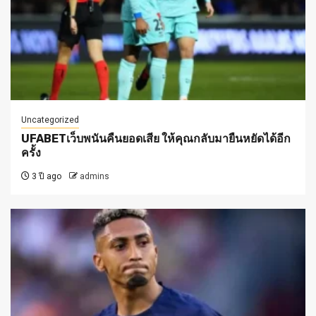
Uncategorized
UFABETเว็บพนันคืนยอดเสีย ให้คุณกลับมายืนหยัดได้อีก
ครั้ง
3 ปี ago
admins