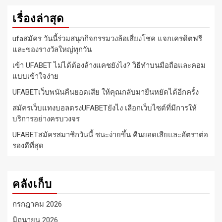
เรื่องล่าสุด
ufaสมัคร วันนี้ร่วมสนุกกิจกรรมวงล้อเสี่ยงโชค แจกเครดิตฟรี
และของรางวัลใหญ่ทุกวัน
เข้า UFABET ไม่ได้ต้องล้างแคชยังไง? วิธีทำบนมือถือและคอม
แบบเข้าใจง่าย
UFABETเว็บพนันคืนยอดเสีย ให้คุณกลับมายืนหยัดได้อีกครั้ง
สมัครเว็บแทงบอลตรงUFABETยังไง เลือกเว็บไซต์ที่มีการให้
บริการอย่างครบวงจร
UFABETสมัครสมาชิกวันนี้ ชนะง่ายขึ้น คืนยอดเสียและอัตราต่อ
รองดีที่สุด
คลังเก็บ
กรกฎาคม 2026
มิถุนายน 2026