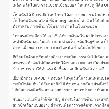
เพลิดเพลินไปกับ การแข่งขันชิงชัยบอล ในแต่ละคู่ ที่ดิน
UF
เว็บพนันได้ มีการเปิดให้บริการ ได้อย่างง่ายดาย พร้อมกับการ
เว็บไซต์พนันออนไลน์ ที่มีมาตรฐานแล้วก็ ทำเงินให้กับนักพ
ทั้งสำหรับ การเข้ามาใช้บริการ ด้านในเว็บแทงบอล
โดยตรงมีตัวเลือกให้ สมาชิกได้จ่ายเงินพนัน นานัปการแบบ ซ
เหล่าผีพนันบอล ในแต่ละกลุ่ม ต่างเว็บไซต์พนันยูฟ่าเบท ก็
ต่างๆ เพื่อจะกระทำ การจ่ายเงินพนัน ข้างในเว็บได้ อย่าง
ดีเยี่ยมอีกด้วย พร้อมด้วยมีระบบระเบียบ การเล่นให้เลือก ม
สามารถ ทำเงินให้กับสมาชิก ได้ตลอดระยะเวลา กันอย่างแน่
ข้าราชการ รอให้คำแนะนำชี้แนะ แก่นักพนันได้ อย่างดี
เยี่ยมอีกด้วย UFABET แทงบอล ในทุกวันนี้การเล่นพนันบอ
ระทึกใจตื่นเต้น ให้กับสมาชิกได้ จำนวนมากกัน อย่างยิ่งจ
ได้เลือกวางเดิมพัน มากมายก่ายกอง นานาประการต้นแบ
กันอย่างแน่แท้ แล้วก็ที่สำคัญ สำหรับในการเข้ามา เล่นพน
สมาชิกเลือกแบบอย่าง สำหรับเพื่อการวางเดิมพัน จากที่ส