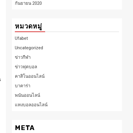
กันยายน 2020
หมวดหมู่
Ufabet
Uncategorized
บ
ข่าวกีฬา
ข่าวฟุตบอล
คาสิโนออนไลน์
น
บาคาร่า
พนันออนไลน์
แทงบอลออนไลน์
META