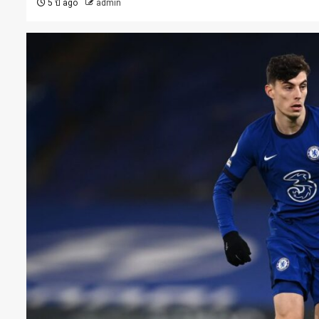
5 ปี ago
admin