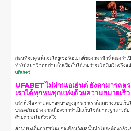
ก่อนที่จะคุณนั้นจะได้ยูเซอร์เอเย่นต์ของสมาชิกนั่นเองว่า
ทำให้สมาชิกทุกท่านนั้นเชื่อมั่นได้เลยว่าจะได้รับเงินจร
ufabet
UFABET ไม่ผ่านเอเย่นต์ ยังสามารถต
เราได้ทุกหนทุกแห่งด้วยความสบายเร็ว
แล้วก็เพื่อความสบายสบายสูงสุด พวกเราก็เลยวางแบบเว็บไ
ปลอดภัยอย่างมากเนื่องจากว่าเป็นเว็บไซต์มาตรฐานระดับ พรี
ด้วยความไม่กังวลใจ
ส่วนประเด็นการพนันบอลเพื่อหวังผลนั้นทำไม่จะต้องกลัว