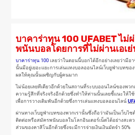
บาคาร่าทุน 100 UFABET ไม่ผ่า
พนันบอลโดยการที่ไม่ผ่านเอเย่
บาคาร่าทุน 100
เลยว่าในตอนนี้บอกได้อีกอย่างเลยว่ามีอาช
นั้นมีอยู่เยอะแยะการเล่นแทงบอลออนไลน์เว็บยูฟ่าเบทของพวก
ผลให้คุณนั้นเผชิญกับผู้คนมาก
ไม่น้อยเลยทีเดียวอีกด้วยในสถานที่ระบบออนไลน์ของพวกเ
ความรู้สึกที่จริงจริงอีกด้วยซึ่งทำให้ท่านนั้นเลยชี้แนะให
เพื่อการวางเดิมพันอีกด้วยซึ่งการเล่นแทงบอลออนไลน์
UF
ผ่านทางเว็บยูฟ่าเบทของพวกเรานั้นซึ่งถือว่ามันเป็นเว็บไซต์ช
ติดต่อหรือสมัครพนันบอลในโลกอินเตอร์เน็ตได้อย่างสะดวกรวมทั
ส่วนของคาสิโนอีกด้วยซึ่งจะมีการจ่ายเงินเงินมัดจำ 50%