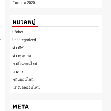
กันยายน 2020
หมวดหมู่
Ufabet
น
Uncategorized
ข่าวกีฬา
ข่าวฟุตบอล
คาสิโนออนไลน์
บาคาร่า
พนันออนไลน์
แทงบอลออนไลน์
META