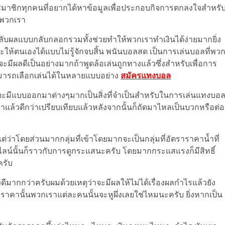
สมาชิกทุกคนที่อยากได้หาข้อมูลเพื่อประกอบกิจการตกลงใจสำหรั
้พวกเรา
ับผลแบบกลับกลอกรวมทั้งช่วยทำให้พวกเราทำเงินได้ง่ายมากยิ่ง
วะให้ตนเองได้แบบไม่รู้จักจบสิ้น พนันบอลสด เป็นการเล่นบอลที่พว
ีผลดีเป็นอย่างมากถ้าพูดล้อเล่นถูกทางแล้วซึ่งสำหรับเพื่อการ
ณสามารถเลือกเล่นได้ในหลายแบบอย่าง
สมัครแทงบอล
จะมีแบบออกมาต่างๆมากเป็นสิ่งที่จำเป็นสำหรับในการเล่นแทงบอ
แล้วดีกว่าเปรียบเทียบแล้วหลังจากนั้นก็ถัดมาไหลเป็นบวกหรือต่อ
่ว่าโดยส่วนมากกลุ่มที่เข้าโดยมากจะเป็นกลุ่มที่อัตราราคาน้ำที่
ลน์นั้นก็ราวกับการดูกระแสนะครับ โดยมากกระแสแรงก็มีสิทธิ์
ครับ
ีมากกว่าครับผมด้วยเหตุว่าจะมีผลให้ไม่ได้เรื่องผลกำไรแล้วยัง
ราราคานั้นพวกเราแต่ละคนนั้นจะหูผึ่งเลยใช่ไหมนะครับ ยิ่งหากเป็น