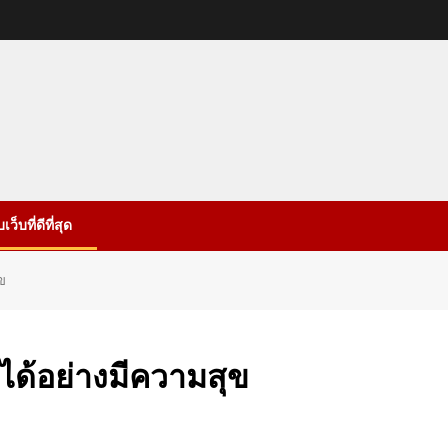
็บที่ดีที่สุด
ข
ได้อย่างมีความสุข