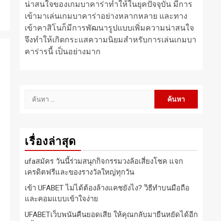
น่าสนใจของเกมบาคาร่าทำให้ในยุคปัจจุบัน มีการ
เข้ามาเล่นเกมบาคาร่าอย่างหลากหลาย และทาง
เข้าคาสิโนก็มีการพัฒนารูปแบบเพิ่มความน่าสนใจ
จึงทำให้เกิดกระแสความนิยมสำหรับการเล่นเกมบา
คาร่ารนี้ เป็นอย่างมาก
ค้นหา
สำหรับ:
เรื่องล่าสุด
ufaสมัคร วันนี้ร่วมสนุกกิจกรรมวงล้อเสี่ยงโชค แจก
เครดิตฟรีและของรางวัลใหญ่ทุกวัน
เข้า UFABET ไม่ได้ต้องล้างแคชยังไง? วิธีทำบนมือถือ
และคอมแบบเข้าใจง่าย
UFABETเว็บพนันคืนยอดเสีย ให้คุณกลับมายืนหยัดได้อีก