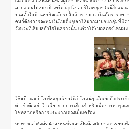
แต่ว่าถ้าเกิดเป็นด้านของผู้ค้าขายละพวกเราก็ต้องการจ
มากเยอะไปหมด ยิ่งเครื่องอุปโภคบริโภคทุกๆวันนี้ยิ่งแพงมาก
รวมทั้งในด้านธุรกิจแม้กระนั้นถ้าหากมาว่าในอัตราราคา
คนก็ต้องการจะทุ่มเงินไปเต็มๆเอาให้มากมายกับกลุ่มที่มีคว
จังหวะที่เสียผลกำไรในคราวนั้น แต่ว่าโต๊ะบอลตรงไหนมัน
วิธีสร้างผลกำไรที่ลงทุนน้อยได้กำไรแน่ๆ เมื่อเอ่ยถึงประเด
ต่างจำต้องทำใจ เนื่องจากการเสี่ยงสำหรับเพื่อการลงทุนแ
โชคลาภหรือการประมาณดวงเป็นเครื่อง
นำทางแล้วยังมีที่นักลงทุนที่จะจำเป็นต้องศึกษาเล่าเรียน