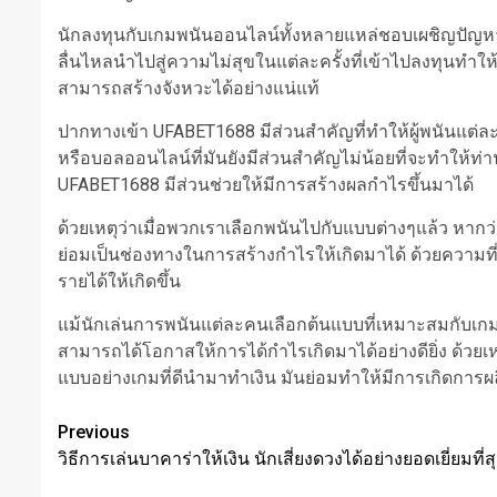
นักลงทุนกับเกมพนันออนไลน์ทั้งหลายแหล่ชอบเผชิญปัญหา
ลื่นไหลนำไปสู่ความไม่สุขในแต่ละครั้งที่เข้าไปลงทุนทำให
สามารถสร้างจังหวะได้อย่างแน่แท้
ปากทางเข้า UFABET1688 มีส่วนสำคัญที่ทำให้ผู้พนันแต่
หรือบอลออนไลน์ที่มันยังมีส่วนสำคัญไม่น้อยที่จะทำให้ท่
UFABET1688 มีส่วนช่วยให้มีการสร้างผลกำไรขึ้นมาได้
ด้วยเหตุว่าเมื่อพวกเราเลือกพนันไปกับแบบต่างๆแล้ว หาก
ย่อมเป็นช่องทางในการสร้างกำไรให้เกิดมาได้ ด้วยความที
รายได้ให้เกิดขึ้น
แม้นักเล่นการพนันแต่ละคนเลือกต้นแบบที่เหมาะสมกับเกมแ
สามารถได้โอกาสให้การได้กำไรเกิดมาได้อย่างดียิ่ง ด้วยเ
แบบอย่างเกมที่ดีนำมาทำเงิน มันย่อมทำให้มีการเกิดการผ
Post
Previous
วิธีการเล่นบาคาร่าให้เงิน นักเสี่ยงดวงได้อย่างยอดเยี่ยมที่ส
navigation