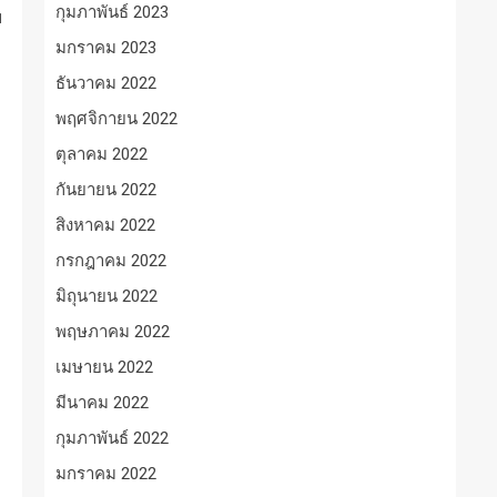
กุมภาพันธ์ 2023
บ
มกราคม 2023
ธันวาคม 2022
ก
พฤศจิกายน 2022
ตุลาคม 2022
กันยายน 2022
ล
สิงหาคม 2022
กรกฎาคม 2022
มิถุนายน 2022
พฤษภาคม 2022
เมษายน 2022
มีนาคม 2022
กุมภาพันธ์ 2022
มกราคม 2022