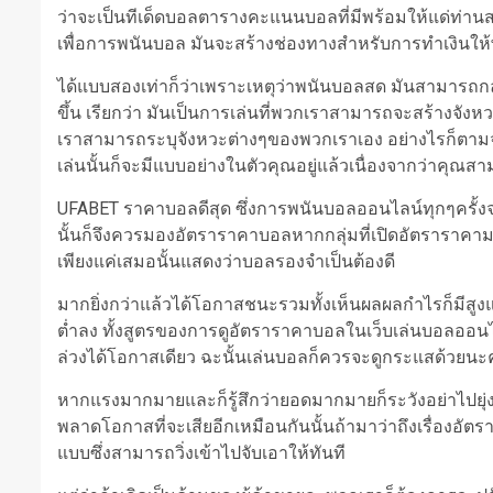
ว่าจะเป็นทีเด็ดบอลตารางคะแนนบอลที่มีพร้อมให้แด่ท่าน
เพื่อการพนันบอล มันจะสร้างช่องทางสำหรับการทำเงินให
ได้แบบสองเท่าก็ว่าเพราะเหตุว่าพนันบอลสด มันสามารถกล
ขึ้น เรียกว่า มันเป็นการเล่นที่พวกเราสามารถจะสร้างจังห
เราสามารถระบุจังหวะต่างๆของพวกเราเอง อย่างไรก็ตามจะม
เล่นนั้นก็จะมีแบบอย่างในตัวคุณอยู่แล้วเนื่องจากว่าคุ
UFABET ราคาบอลดีสุด ซึ่งการพนันบอลออนไลน์ทุกๆครั้ง
นั้นก็จึงควรมองอัตราราคาบอลหากกลุ่มที่เปิดอัตราราคามา
เพียงแค่เสมอนั้นแสดงว่าบอลรองจำเป็นต้องดี
มากยิ่งกว่าแล้วได้โอกาสชนะรวมทั้งเห็นผลผลกำไรก็มีสูงแต
ต่ำลง ทั้งสูตรของการดูอัตราราคาบอลในเว็บเล่นบอลออนไ
ล่วงได้โอกาสเดียว ฉะนั้นเล่นบอลก็ควรจะดูกระแสด้วยนะ
หากแรงมากมายและก็รู้สึกว่ายอดมากมายก็ระวังอย่าไปยุ่งด
พลาดโอกาสที่จะเสียอีกเหมือนกันนั้นถ้ามาว่าถึงเรื่องอัต
แบบซึ่งสามารถวิ่งเข้าไปจับเอาให้ทันที