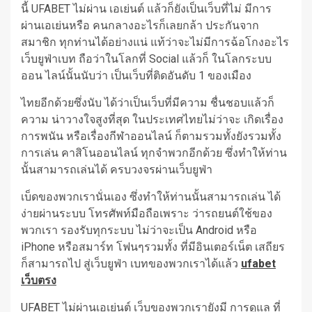
นี้ UFABET ไม่ผ่าน เอเย่นต์ แล้วก็ยังเป็นเว็บที่ไม่ มีการ
ผ่านเอเย่นหรือ คนกลางอะไรก็เลยกล้า ประกันจาก
สมาชิก ทุกท่านได้อย่างแน่ แท้ว่าจะไม่มีการฉ้อโกงอะไร
เว็บยูฟ่าเบท ถือว่าในโลกที่ Social แล้วก็ ในโลกระบบ
ออน ไลน์นั้นนับว่า เป็นเว็บที่ติดอันดับ 1 ของเมือง
ไทยอีกด้วยซึ่งนับ ได้ว่าเป็นเว็บที่มีความ ชื่นชอบแล้วก็
ความ น่าวางใจสูงที่สุด ในประเทศไทยไม่ว่าจะ เกิดเรื่อง
การพนัน หรือเรื่องกีฬาออนไลน์ ก็ตามรวมทั้งยังรวมทั้ง
การเล่น คาสิโนออนไลน์ ทุกจำพวกอีกด้วย ซึ่งทำให้ท่าน
นั้นสามารถเล่นได้ ครบวงจรผ่านเว็บยูฟ่า
เบ็ดของพวกเรานั่นเอง ซึ่งทำให้ท่านนั้นสามารถเล่น ได้
ง่ายผ่านระบบ โทรศัพท์มือถือเพราะ ว่ารถยนต์ใช้ของ
พวกเรา รองรับทุกระบบ ไม่ว่าจะเป็น Android หรือ
iPhone หรือสมาร์ท โฟนๆรวมทั้ง ที่มีอินเตอร์เน็ต เสถียร
ก็สามารถไป สู่เว็บยูฟ่า เบทของพวกเราได้แล้ว
ufabet
เว็บตรง
UFABET ไม่ผ่านเอเย่นต์ เว็บของพวกเรายังมี การดูแล ที่