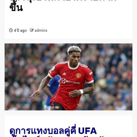
ขึ้น
4 ปี ago
admins
ดูการแทงบอลคู่คี่ UFA