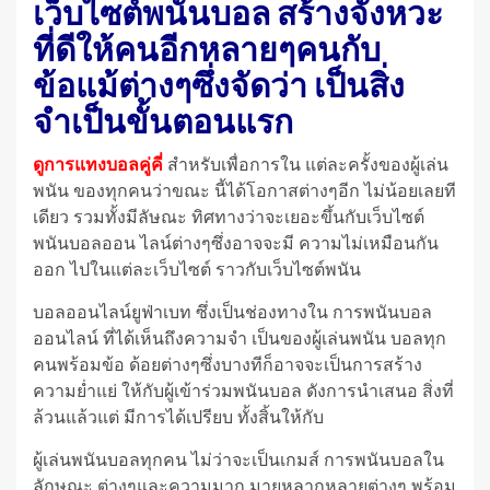
เว็บไซต์พนันบอล สร้างจังหวะ
ที่ดีให้คนอีกหลายๆคนกับ
ข้อแม้ต่างๆซึ่งจัดว่า เป็นสิ่ง
จำเป็นขั้นตอนแรก
ดูการแทงบอลคู่คี่
สำหรับเพื่อการใน แต่ละครั้งของผู้เล่น
พนัน ของทุกคนว่าขณะ นี้ได้โอกาสต่างๆอีก ไม่น้อยเลยที
เดียว รวมทั้งมีลัษณะ ทิศทางว่าจะเยอะขึ้นกับเว็บไซต์
พนันบอลออน ไลน์ต่างๆซึ่งอาจจะมี ความไม่เหมือนกัน
ออก ไปในแต่ละเว็บไซต์ ราวกับเว็บไซต์พนัน
บอลออนไลน์ยูฟ่าเบท ซึ่งเป็นช่องทางใน การพนันบอล
ออนไลน์ ที่ได้เห็นถึงความจำ เป็นของผู้เล่นพนัน บอลทุก
คนพร้อมข้อ ด้อยต่างๆซึ่งบางทีก็อาจจะเป็นการสร้าง
ความย่ำแย่ ให้กับผู้เข้าร่วมพนันบอล ดังการนำเสนอ สิ่งที่
ล้วนแล้วแต่ มีการได้เปรียบ ทั้งสิ้นให้กับ
ผู้เล่นพนันบอลทุกคน ไม่ว่าจะเป็นเกมส์ การพนันบอลใน
ลักษณะ ต่างๆและความมาก มายหลากหลายต่างๆ พร้อม