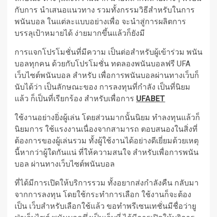
กับการ นำเสนอแนวทาง รวมทั้งกรรมวิธีสำหรับในการ
พนันบอล ในแต่ละแบบอย่างเพื่อ จะนำสู่การผลิตการ
บรรลุเป้าหมายได้ ง่ายมากขึ้นแล้วก็ยังมี
การแจกโปรโมชั่นที่มีความ เป็นต่อสำหรับผู้เข้าร่วม พนัน
บอลทุกคน ด้วยกับโปรโมชั่น ทดลองพนันบอลฟรี UFA
เว็บไซต์พนันบอล สำหรับ เพื่อการพนันบอลผ่านทางเว็บก็
นับได้ว่า เป็นลักษณะของ การลงทุนที่กำลัง เป็นที่นิยม
แล้ว ก็เป็นที่เรียกร้อง สำหรับเพื่อการ
UFABET
ใช้งานอย่างยิ่งผู้เล่น โดยส่วนมากนั้นนิยม ทำลงทุนแล้วก็
นิยมการ ใช้แรงงานเนื่องจากสามารถ ตอบสนองในสิ่งที่
ต้องการของผู้เล่นรวม ทั้งผู้ใช้งานได้อย่างดีเยี่ยมด้วยเหตุ
นี้หากว่าผู้ใดกันแน่ ที่ให้ความสนใจ สำหรับเพื่อการพนัน
บอล ผ่านทางเว็บไซต์พนันบอล
ที่ได้มีการเปิดให้บริการรวม ทั้งอยากส่งกำลังคืน กลับมา
จากการลงทุน โดยใช้กระทำการเลือก ใช้งานก็จะต้อง
เป็น เว็บสำหรับเลือกใช้แล้ว ขอทำพรีเซนเทชั่นมีชื่อว่ายู