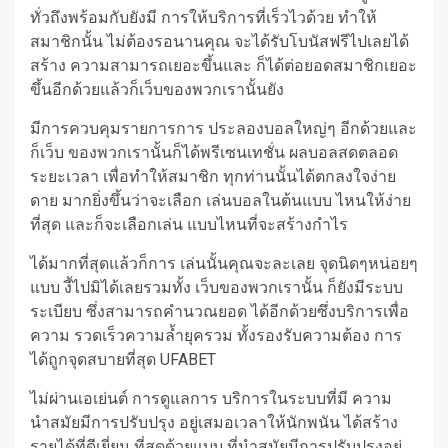
ทั่วถึงพร้อมกับยังมี การให้บริการที่เร็วไวด้วย ทำให้
สมาชิกนั้น ไม่ต้องรอนานคุณ จะได้รับโบนัสฟรีไปเลยได้
สร้าง ความสามารถเยอะขึ้นและ ก็ได้ต่อยอดสมาชิกเยอะ
ขึ้นอีกด้วยแล้วก็เว็บของพวกเรานั้นยัง
มีการควบคุมรายการการ ประลองบอลใหญ่ๆ อีกด้วยและ
ก็เว็บ ของพวกเรานั้นก็ได้พรีเซนเทชั่น ผลบอลสดตลอด
ระยะเวลา เพื่อทำให้สมาชิก ทุกท่านนั้นได้ตกลงใจง่าย
ดาย มากยิ่งขึ้นว่าจะเลือก เล่นบอลในต้นแบบ ไหนให้ง่าย
ที่สุด และก็จะเลือกเล่น แบบไหนที่จะสร้างกำไร
ได้มากที่สุดแล้วก็การ เล่นนั้นคุณจะละเลย จุดนิดๆหน่อยๆ
แบบ งี้ไปมิได้เลยรวมทั้ง เว็บของพวกเรานั้น ก็ยังมีระบบ
ระเบียบ ซึ่งสามารถคำนวณยอด ได้อีกด้วยซึ่งบริการเพื่อ
ความ รวดเร็วความล้ำยุครวม ทั้งรองรับความต้อง การ
ได้ถูกจุดสบายที่สุด UFABET
ไม่ผ่านเอเย่นต์ การดูแลการ บริการในระบบที่มี ความ
นำสมัยมีการปรับปรุง อยู่เสมอเวลาให้นักพนัน ได้สร้าง
รายได้ที่ดีเยี่ยม ที่สุดด้วยแบบ ที่นำสมัยมีการปรับปรุงอยู่