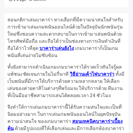
สอนกติกาเล่นบาคาร่า ทางเลือกที่มีความน่าสนใจสำหรับ
การเข้ามาเล่นเกมพนันออนไลน์ด้วยในปัจจุบันนักพนันรุ่น
ใหม่ซึ่งชอบความสะดวกสบายในการเข้ามาเล่นพนันด้วย
โทรศัพท์มือถือ และถือได้ว่าเป็นช่องทางการเงินทำเงินที่
ถือได้ว่าไวที่สุด
บาคาร่าเล่นยังไง
เกมบาคาร่าก็เป็นเกม
พนันที่เล่นง่ายไม่ซับซ้อน
ทั้งยังสามารถดำเนินเกมเกมบาคาร่าได้รวดเร็วทันใจรู้ผล
แพ้ชนะชัดเจนภายในไม่กี่นาที
วิธีอ่านเค้าไพ่บาคาร่า
ทั้งมี
เว็บพนันที่มีการให้บริการด้วยความหลากหลาย ให้เลือก
เล่นของค่ายคาสิโนต่างๆที่พร้อมจะให้บริการด้วย ทีมงาน
ที่เป็นมืออาชีพสามารถเล่นได้ตลอดเวลา 24 ชั่วโมง
จึงทำให้การเล่นเกมบาคาร่านี้ได้รับความสนใจและเป็นที่
นิยมอย่างมาก ในการเล่นเกมพนันออนไลน์ในยุคปัจจุบัน
ความน่าสนใจ ของเกมบาคาร่า
สอนเทคนิคบาคาร่าเบื้อง
ต้น
ด้วยมีรูปแบบที่ให้เลือกเล่นและมีการเลือกห้องบาคาร่า