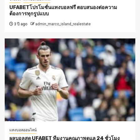
UFABETโปรโมชั่นแทงบอลฟรี ตอบสนองต่อความ
ต้องการทุกรูปแบบ
3 ปี ago
admin_marco_island_realestate
แทงบอลออนไลน์
ผลบอลสด UFABET ทีมงานคุณภาพดูแล 24 ชั่วโมง