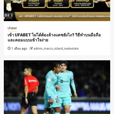
Ufabet
เข้า UFABET ไม่ได้ต้องล้างแคชยังไง? วิธีทำบนมือถือ
และคอมแบบเข้าใจง่าย
1 เดือน ago
admin_marco_island_realestate