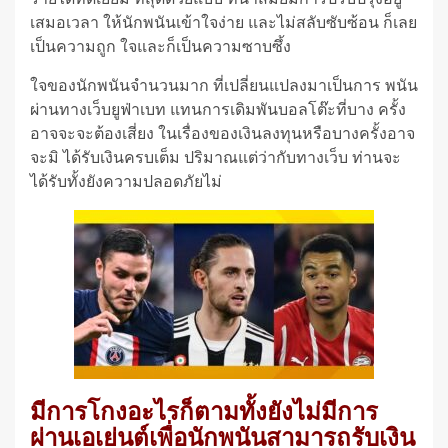
เสมอเวลา ให้นักพนันเข้าใจง่าย และไม่สลับซับซ้อน ก็เลย
เป็นความถูก ใจและก็เป็นความซาบซึ้ง
ใจของนักพนันจำนวนมาก ที่เปลี่ยนแปลงมาเป็นการ พนัน
ผ่านทางเว็บยูฟ่าเบท แทนการเดิมพันบอลโต๊ะที่บาง ครั้ง
อาจจะจะต้องเสี่ยง ในเรื่องของเงินลงทุนหรือบางครั้งอาจ
จะมิ ได้รับเงินครบเต็ม ปริมาณแต่ว่ากับทางเว็บ ท่านจะ
ได้รับทั้งยังความปลอดภัยไม่
มีการโกงอะไรก็ตามทั้งยังไม่มีการ
ผ่านเอเย่นต์เพื่อนักพนันสามารถรับเงิน