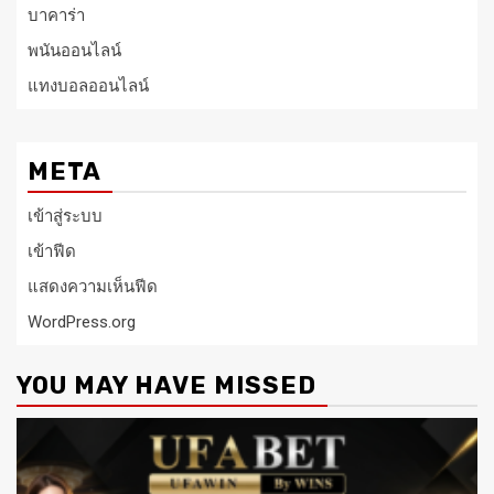
บาคาร่า
พนันออนไลน์
แทงบอลออนไลน์
META
เข้าสู่ระบบ
เข้าฟีด
แสดงความเห็นฟีด
WordPress.org
YOU MAY HAVE MISSED