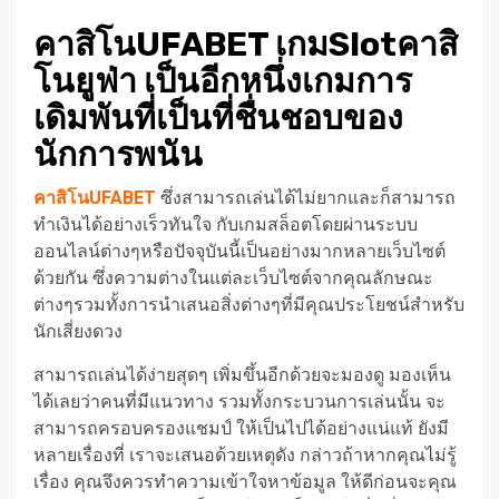
คาสิโนUFABET เกมSlotคาสิ
โนยูฟ่า เป็นอีกหนึ่งเกมการ
เดิมพันที่เป็นที่ชื่นชอบของ
นักการพนัน
คาสิโนUFABET
ซึ่งสามารถเล่นได้ไม่ยากและก็สามารถ
ทำเงินได้อย่างเร็วทันใจ กับเกมสล็อตโดยผ่านระบบ
ออนไลน์ต่างๆหรือปัจจุบันนี้เป็นอย่างมากหลายเว็บไซต์
ด้วยกัน ซึ่งความต่างในแต่ละเว็บไซต์จากคุณลักษณะ
ต่างๆรวมทั้งการนำเสนอสิ่งต่างๆที่มีคุณประโยชน์สำหรับ
นักเสี่ยงดวง
สามารถเล่นได้ง่ายสุดๆ เพิ่มขึ้นอีกด้วยจะมองดู มองเห็น
ได้เลยว่าคนที่มีแนวทาง รวมทั้งกระบวนการเล่นนั้น จะ
สามารถครอบครองแชมป์ ให้เป็นไปได้อย่างแน่แท้ ยังมี
หลายเรื่องที่ เราจะเสนอด้วยเหตุดัง กล่าวถ้าหากคุณไม่รู้
เรื่อง คุณจึงควรทำความเข้าใจหาข้อมูล ให้ดีก่อนจะคุณ