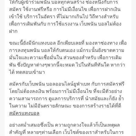
ให้กับผู้เข้าร่วมพนัน บอลทุกคนสร้าง ช่องหนึ่งกับการ
สมัคร ใช้งานฟรีหรือ การไม่มีเงื่อนไข เพื่อการฝากเงิน
เข้าใช้ บริการในอัตรา ที่ไม่มากเกินไป วิถีทางสำหรับ
เพื่อการเดิมพันกับ การใช้แรงงาน เว็บพนัน บอลไม่ต้อง
ฝาก
ขณะนี้ยังมีนักแทงบอล อีกเพียบเลยที่ มองหาช่องทาง เพื่อ
การลงทุนพนัน บอลให้กับตนเอง แม้กระนั้นยังขาดความ
มั่นใจและความเชื่อมั่นใน ส่วนของสำหรับ เพื่อการเดิม
พัน ซึ่งปัญหาต่างๆพวกนี้จะหมด ไปในทันทีทันใด หากว่า
ได้ ทดสอบเข้ามา
สมัครกับเว็บพนัน บอลออนไลน์ยูฟ่าเบท กับการสมัครฟรี
โดยไม่ต้องลงเงิน พร้อมการไม่มีเงื่อนไข ที่จะมีตัวอย่าง
ความสามารถการ ดูแลการบริการที่ นำสมัยและก็ยัง ย้ำ
ในความ ไม่มีอันตรายลักษณะ ของการสร้างรายได้ที่ดี
สมัครแทงบอล
อย่างสม่ำเสมอซึ่งเป็น ความถูกดวงใจแล้วก็เป็นเหตุผล
สำคัญที่ หลายๆท่านเลือก เว็บไซต์ของเราสำหรับในการ