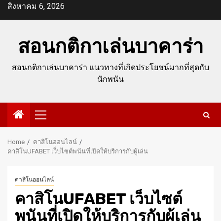
Skip
สิงหาคม 6, 2026
to
content
สอนกติกาเล่นบาคาร่า
สอนกติกาเล่นบาคาร่า แนวทางที่เกิดประโยชน์มากที่สุดกับ
นักพนัน
Primary
Menu
Home
คาสิโนออนไลน์
คาสิโนUFABET เว็บไซต์พนันที่เปิดให้บริการกับผู้เล่น
คาสิโนออนไลน์
คาสิโนUFABET เว็บไซต์
พนันที่เปิดให้บริการกับผู้เล่น