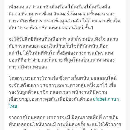
เพียงแค่ แต่ว่าสมาชิกมีเครื่อง ไม้เครื่องไม้เครื่องมือ
ติดต่อ ที่สามารถเชื่อม อินเตอร์เน็ต ตลอดขั้นตอน ของ
การสมัครทั้งการ กรอกข้อมูลส่วนตัว ได้ด้วยเวลาเพียงไม่
เกิน 15 นาทีสมาชิก แทงบอลออนไลน์ ชั้น1
จะได้รับสิทธิพิเศษที่เหนือกว่า แล้วก็ร่วมบันเทิงใจ สนาน
กับการแทงบอล ออนไลน์กับเว็บไซต์ที่นักพนันเลือก
แล้วไป ได้ในทันทีทันใด ทั้งยังช่องทางการสมัคร แทง
บอลที่ถือว่า ง่ายและก็สบาย ที่สุดโน่นเป็นแนวทางของ
การ สมัครแทงบอล
โดยกระบวนการโทรแจ้ง ซึ่งทางเว็บพนัน บอลออนไลน์
จะจัดเตรียมเรา ราชการเฉพาะทางกลุ่มหนึ่งเอาไว้ เพื่อ
รองรับลูกค้าสมาชิก ตลอดเวลา พนักงานที่มีความ
เชี่ยวชาญของการคุยกัน เพื่อป้องกันตัวเอง
ufabet ภาษา
ไทย
จากการโดนหลอก เราควรจะมี มีคุณภาพเพื่อที่ การเดิม
พันบอลออนไลน์หากแม้ กระนั้นล่ะครั้ง จะแน่ใจได้ว่าการ